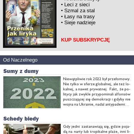
•
Leci z sieci
•
Szmal za stal
•
Łasy na trasy
•
Sieje nadzieje
KUP SUBSKRYPCJĘ
Od Naczelnego
Sumy z dumy
Nie­wąt­pli­wie rok 2022 był prze­ło­mo­wy.
Nie tyl­ko w sfe­rze glo­bal­nej, ale też lo­
kal­nej, a na­wet pry­wat­nej. Fakt, że po­
li­ty­cy jak zwy­kle przy­po­mi­na­li al­fon­sów
pusz­cza­ją­cej się de­mo­kra­cji i gdy­by nie
woj­na na Ukra­inie, na­dal an­ty­pa­de­micz­
ne plu­cie w twarz skła­da­li­by na pa­da­ją­cy
deszcz wsty­du. U nas też prze­ło­mo­we
Schedy biedy
zmia­ny, bo z uwa­gi na wy­so­kie ce­ny …
Gdy jed­ni za­sta­na­wia­ją się, gdzie po­ja­
dą na nar­ty lub tro­pi­kal­ne pla­że, in­ni li­