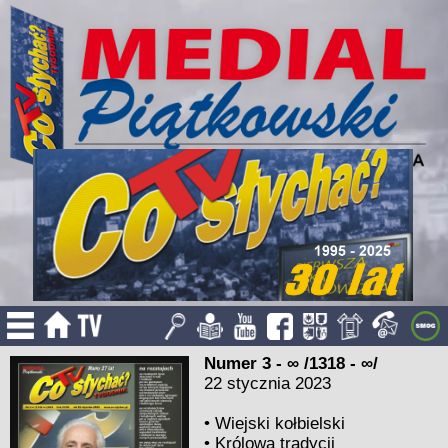
Numer 3 - ∞ /1318 - ∞/
22 stycznia 2023
•
Wiejski kołbielski
•
Królowa tradycji