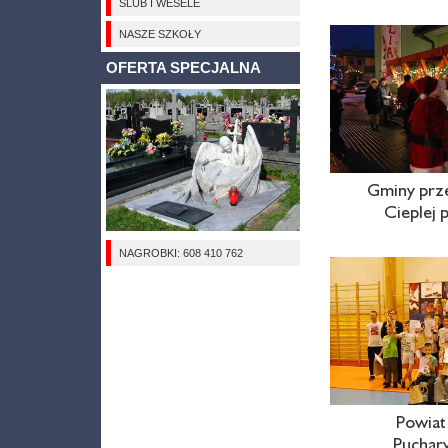
ŚLUB I WESELE
NASZE SZKOŁY
OFERTA SPECJALNA
Gminy prz
Cieplej
NAGROBKI: 608 410 762
Powiat
Puchary