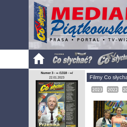
Numer 3 - ∞ /1318 - ∞/
Filmy Co słych
22.01.2023
2023
2022
2