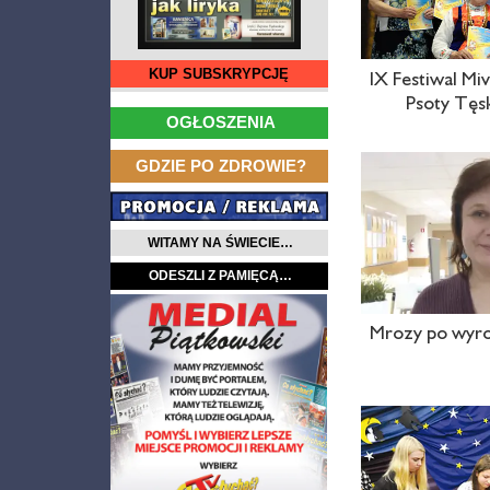
KUP SUBSKRYPCJĘ
IX Festiwal Mi
Psoty Tęs
…
OGŁOSZENIA
…
GDZIE PO ZDROWIE?
WITAMY NA ŚWIECIE…
ODESZLI Z PAMIĘCĄ…
Mrozy po wyrok