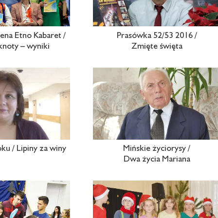
vena Etno Kabaret /
Prasówka 52/53 2016 /
knoty – wyniki
Zmięte święta
u / Lipiny za winy
Mińskie życiorysy /
Dwa życia Mariana