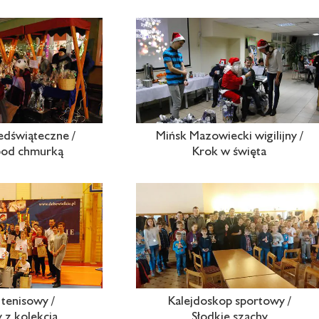
edświąteczne /
Mińsk Mazowiecki wigilijny /
 pod chmurką
Krok w święta
 tenisowy /
Kalejdoskop sportowy /
 z kolekcją
Słodkie szachy