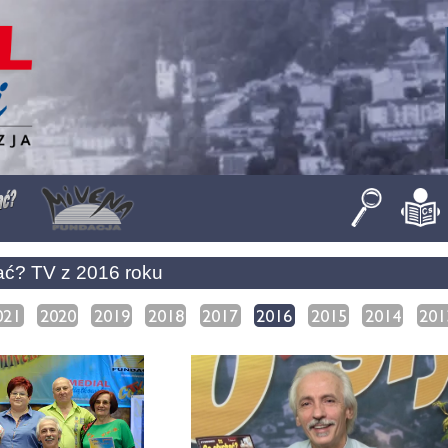
ać? TV z 2016 roku
021
2020
2019
2018
2017
2016
2015
2014
201