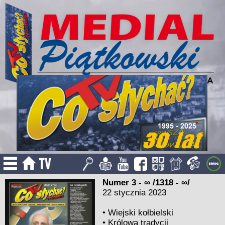
Numer 3 - ∞ /1318 - ∞/
22 stycznia 2023
•
Wiejski kołbielski
•
Królowa tradycji