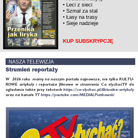
•
Leci z sieci
•
Szmal za stal
•
Łasy na trasy
•
Sieje nadzieje
KUP SUBSKRYPCJĘ
NA­SZA TE­LE­WI­ZJA
Stru­mień re­por­ta­ży
W 2026 ro­ku ma­my na na­szym por­ta­lu naj­now­sze, nie tyl­ko KUL­TU­
RO­WE ar­ty­ku­ły i
re­por­ta­że fil­mo­we w stru­mie­niu Co sły­chaćTV do
ogla­da­nia tak­że przy tek­stach
https://​co-​slychac.​pl/​Akt​ualn​e-​artykuły
oraz na ka­na­le YT
https://​youtube.​com/​MED​IALP​iatk​owsk​i