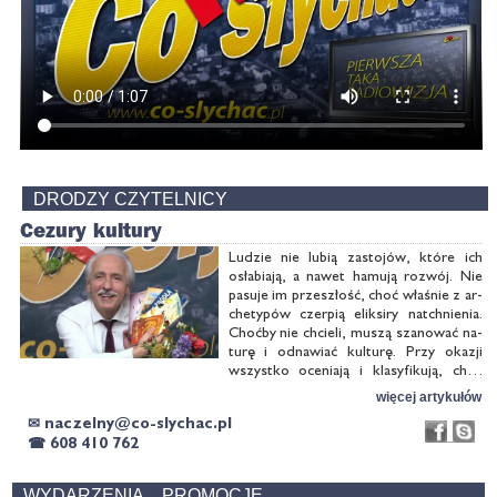
DRODZY CZYTELNICY
Ce­zu­ry kul­tu­ry
Lu­dzie nie lu­bią za­sto­jów, któ­re ich
osła­bia­ją, a na­wet ha­mu­ją roz­wój. Nie
pa­su­je im prze­szłość, choć wła­śnie z ar­
che­ty­pów czer­pią elik­si­ry na­tchnie­nia.
Choć­by nie chcie­li, mu­szą sza­no­wać na­
tu­rę i od­na­wiać kul­tu­rę. Przy oka­zji
wszyst­ko oce­nia­ją i kla­sy­fi­ku­ją, choć
wie­dzą, że no­we ro­dzi się z cha­osu. W
więcej artykułów
tym wła­śnie za­mę­cie ro­dzą się …
✉
☎
608 410 762
WYDARZENIA... PROMOCJE...