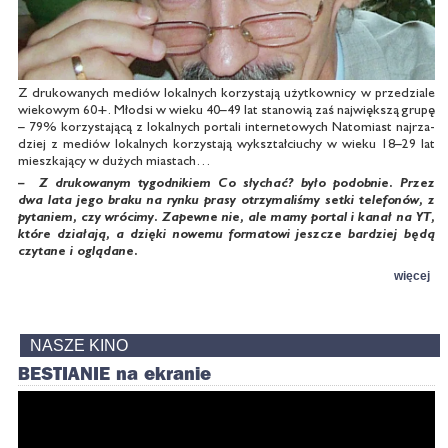
Z dru­ko­wa­nych me­diów lo­kal­nych ko­rzy­sta­ją użyt­kow­ni­cy w prze­dzia­le
wie­ko­wym 60+. Młod­si w wie­ku 40–49 lat sta­no­wią zaś naj­więk­szą gru­pę
– 79% ko­rzy­sta­ją­cą z lo­kal­nych por­ta­li in­ter­ne­to­wych Na­to­miast naj­rza­
dziej z me­diów lo­kal­nych ko­rzy­sta­ją wy­kształ­ciu­chy w wie­ku 18–29 lat
miesz­ka­ją­cy w du­żych mia­stach…
– Z dru­ko­wa­nym ty­go­dni­kiem Co sły­chać? by­ło po­dob­nie. Przez
dwa la­ta je­go bra­ku na ryn­ku pra­sy otrzy­ma­li­śmy set­ki te­le­fo­nów, z
py­ta­niem, czy wró­ci­my. Za­pew­ne nie, ale ma­my por­tal i ka­nał na YT,
któ­re dzia­ła­ją, a dzię­ki no­we­mu for­ma­to­wi jesz­cze bar­dziej bę­dą
czy­ta­ne i oglą­da­ne.
więcej
NASZE KINO
BE­STIA­NIE na ekra­nie