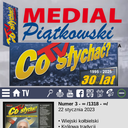
Numer 3 - ∞ /1318 - ∞/
22 stycznia 2023
•
Wiejski kołbielski
•
Królowa tradycji