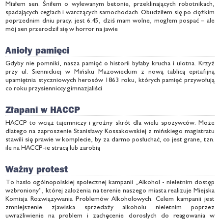
Miałem sen. Śniłem o wylewanym betonie, przeklinających robotnikach,
spadających cegłach i warczących samochodach. Obudziłem się po ciężkim
poprzednim dniu pracy; jest 6.45, dziś mam wolne, mogłem pospać – ale
mój sen przerodził się w horror na jawie
Anioły pamięci
Gdyby nie pomniki, nasza pamięć o historii byłaby krucha i ulotna. Krzyż
przy ul. Siennickiej w Mińsku Mazowieckim z nową tablicą epitafijną
upamiętnia styczniowych herosów 1863 roku, których pamięć przywołują
co roku przysienniccy gimnazjaliści
Złapani w HACCP
HACCP to wciąż tajemniczy i groźny skrót dla wielu spożywców. Może
dlatego na zaproszenie Stanisławy Kossakowskiej z mińskiego magistratu
stawili się prawie w komplecie, by za darmo posłuchać, co jest grane, tzn.
ile na HACCP-ie stracą lub zarobią
Ważny protest
To hasło ogólnopolskiej społecznej kampanii „Alkohol - nieletnim dostęp
wzbroniony”, której założenia na terenie naszego miasta realizuje Miejska
Komisja Rozwiązywania Problemów Alkoholowych. Celem kampanii jest
zmniejszenie zjawiska sprzedaży alkoholu nieletnim poprzez
uwrażliwienie na problem i zachęcenie dorosłych do reagowania w