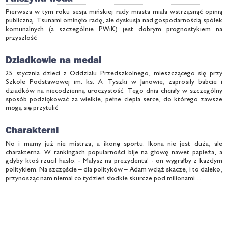
Pierwsza w tym roku sesja mińskiej rady miasta miała wstrząsnąć opinią
publiczną. Tsunami ominęło radę, ale dyskusja nad gospodarnością spółek
komunalnych (a szczególnie PWiK) jest dobrym prognostykiem na
przyszłość
Dziadkowie na medal
25 stycznia dzieci z Oddziału Przedszkolnego, mieszczącego się przy
Szkole Podstawowej im. ks. A. Tyszki w Janowie, zaprosiły babcie i
dziadków na niecodzienną uroczystość. Tego dnia chciały w szczególny
sposób podziękować za wielkie, pełne ciepła serce, do którego zawsze
mogą się przytulić
Charakterni
No i mamy już nie mistrza, a ikonę sportu. Ikona nie jest duża, ale
charakterna. W rankingach popularności bije na głowę nawet papieża, a
gdyby ktoś rzucił hasło: - Małysz na prezydenta! - on wygrałby z każdym
politykiem. Na szczęście – dla polityków – Adam wciąż skacze, i to daleko,
przynosząc nam niemal co tydzień słodkie skurcze pod milionami …