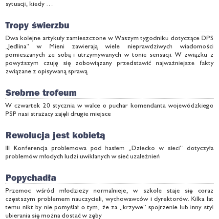
sytuacji, kiedy …
Tropy świerzbu
Dwa kolejne artykuły zamieszczone w Waszym tygodniku dotyczące DPS
„Jedlina” w Mieni zawierają wiele nieprawdziwych wiadomości
pomieszanych ze sobą i utrzymywanych w tonie sensacji. W związku z
powyższym czuję się zobowiązany przedstawić najważniejsze fakty
związane z opisywaną sprawą
Srebrne trofeum
W czwartek 20 stycznia w walce o puchar komendanta wojewódzkiego
PSP nasi strażacy zajęli drugie miejsce
Rewolucja jest kobietą
III Konferencja problemowa pod hasłem „Dziecko w sieci” dotyczyła
problemów młodych ludzi uwikłanych w sieć uzależnień
Popychadła
Przemoc wśród młodzieży normalnieje, w szkole staje się coraz
częstszym problemem nauczycieli, wychowawców i dyrektorów. Kilka lat
temu nikt by nie pomyślał o tym, że za „krzywe” spojrzenie lub inny styl
ubierania się można dostać w zęby