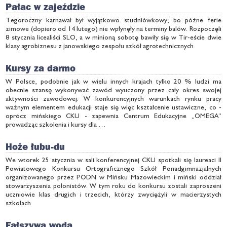
Pałac w zajeździe
Tegoroczny karnawał był wyjątkowo studniówkowy, bo późne ferie
zimowe (dopiero od 14 lutego) nie wpłynęły na terminy balów. Rozpoczęli
8 stycznia licealiści SLO, a w minioną sobotę bawiły się w Tir-eście dwie
klasy agrobiznesu z janowskiego zespołu szkół agrotechnicznych
Kursy za darmo
W Polsce, podobnie jak w wielu innych krajach tylko 20 % ludzi ma
obecnie szansę wykonywać zawód wyuczony przez cały okres swojej
aktywności zawodowej. W konkurencyjnych warunkach rynku pracy
ważnym elementem edukacji staje się więc kształcenie ustawiczne, co -
oprócz mińskiego CKU - zapewnia Centrum Edukacyjne „OMEGA”
prowadząc szkolenia i kursy dla …
Hoże łubu-du
We wtorek 25 stycznia w sali konferencyjnej CKU spotkali się laureaci II
Powiatowego Konkursu Ortograficznego Szkół Ponadgimnazjalnych
organizowanego przez PODN w Mińsku Mazowieckim i miński oddział
stowarzyszenia polonistów. W tym roku do konkursu zostali zaproszeni
uczniowie klas drugich i trzecich, którzy zwyciężyli w macierzystych
szkołach
Fałszywa woda