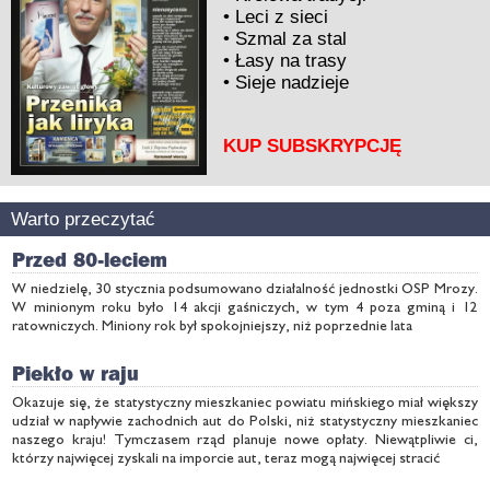
•
Leci z sieci
•
Szmal za stal
•
Łasy na trasy
•
Sieje nadzieje
KUP SUBSKRYPCJĘ
Warto przeczytać
Przed 80-leciem
W niedzielę, 30 stycznia podsumowano działalność jednostki OSP Mrozy.
W minionym roku było 14 akcji gaśniczych, w tym 4 poza gminą i 12
ratowniczych. Miniony rok był spokojniejszy, niż poprzednie lata
Piekło w raju
Okazuje się, że statystyczny mieszkaniec powiatu mińskiego miał większy
udział w napływie zachodnich aut do Polski, niż statystyczny mieszkaniec
naszego kraju! Tymczasem rząd planuje nowe opłaty. Niewątpliwie ci,
którzy najwięcej zyskali na imporcie aut, teraz mogą najwięcej stracić