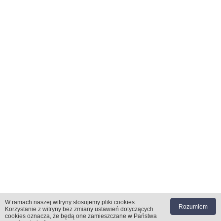
W ramach naszej witryny stosujemy pliki cookies
.
Rozumiem
[1]
«
1575
|
1576
|
1577
|
1578
|
1579
Korzystanie z witryny bez zmiany ustawień dotyczących
cookies oznacza, że będą one zamieszczane w Państwa