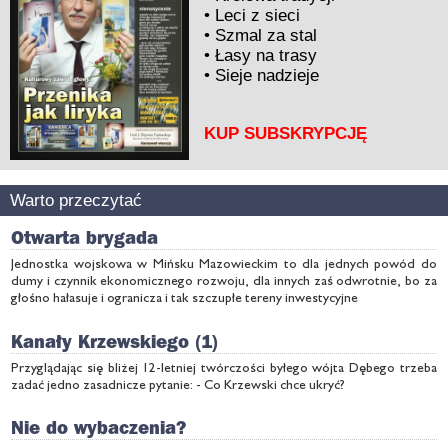
•
Leci z sieci
•
Szmal za stal
•
Łasy na trasy
•
Sieje nadzieje
KUP SUBSKRYPCJĘ
Warto przeczytać
Otwarta brygada
Jednostka wojskowa w Mińsku Mazowieckim to dla jednych powód do
dumy i czynnik ekonomicznego rozwoju, dla innych zaś odwrotnie, bo za
głośno hałasuje i ogranicza i tak szczupłe tereny inwestycyjne
Kanały Krzewskiego (1)
Przyglądając się bliżej 12-letniej twórczości byłego wójta Dębego trzeba
zadać jedno zasadnicze pytanie: - Co Krzewski chce ukryć?
Nie do wybaczenia?