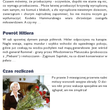
Czasem mówimy, że przebaczymy - oczywiście, dopóki nie stanie się nic,
co wymaga przebaczenia... Może łatwiej przebaczyć krzywdę wyrządzoną
nam samym, niż komuś z bliskich, a zło wyrządzone niewinnym dzieciom,
zwierzętom i chorym najtrudniej zapomnieć, bo nie można niczym go
wytłumaczyć. Kodeks Hammurabiego wiara chrześcijan zastąpiła
miłosierdziem. A czy my …
Powrót Hitlera
W sali spowitej dymem panuje półmrok. Hitler odpoczywa na kanapie.
Nagle wstaje, zapina mundur i szybko wchodzi do sąsiedniego pokoju,
gdzie już czekają na wodza pochyleni nad mapą generałowie. Jest wśród
nich generał Rommel - grany przez Włodzimierza Matuszaka (proboszcza
z „Plebanii”) i mińszczanin - Zygmunt Sapiński, na co dzień konserwator w
pałacu …
Czas rozliczeń
Po pra­wie 3-mie­sięcz­nej prze­rwie rad­ni
miń­scy wzno­wi­li se­syj­ne ob­ra­dy. O dzi­
wo nikt przez wa­ka­cje spe­cjal­nie ani nie
zgłu­piał, ani nie zmą­drzał