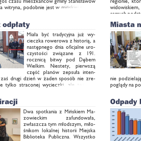
­goś cza­su miesz­kań­ców gmi­ny Sta­ni­sła­wów
re­gio­nie, któ­
a wi­try­na, po­dob­nie jest w miń­skiej gmi­nie,
wi­do­wi­skiem,
sa­mych pod­
z odpłaty
Miasta n
Mia­ła być tra­dy­cyj­na już wy­
ciecz­ka ro­we­ro­wa z hi­sto­rią, a
na­stęp­ne­go dnia ofi­cjal­ne uro­
czy­sto­ści zwią­za­ne z 191.
rocz­ni­cą bi­twy pod Dę­bem
Wiel­kim. Nie­ste­ty, pierw­szą
część pla­nów ze­psu­ła in­ten­
, zaś dru­gi dzień w ża­den spo­sób nie zre­
nie po­dzie­la
e tyl­ko stra­co­nej wy­ciecz­ki, ale też po­
po­glą­dy na po
iracji
Odpady 
Dwa spo­tka­nia z Miń­skiem Ma­
zo­wiec­kim za­fun­do­wa­ła,
zwłasz­cza tym młod­szym, mi­ło­
śni­kom lo­kal­nej hi­sto­rii Miej­ska
Bi­blio­te­ka Pu­blicz­na. Wszyst­ko