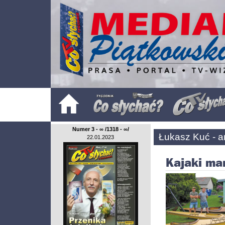
Numer 3 - ∞ /1318 - ∞/
Łukasz Kuć - a
22.01.2023
Kajaki ma