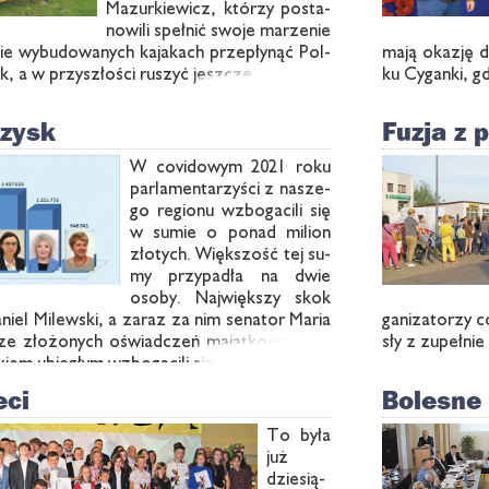
Ma­zur­kie­wicz, któ­rzy po­sta­
no­wi­li speł­nić swo­je ma­rze­nie
nie wy­bu­do­wa­nych ka­ja­kach prze­pły­nąć Pol­
ma­ją oka­zję 
k, a w przy­szło­ści ru­szyć jesz­cze …
ku Cy­gan­ki, g
 zysk
Fuzja z 
W co­vi­do­wym 2021 ro­ku
par­la­men­ta­rzy­ści z na­sze­
go re­gio­nu wzbo­ga­ci­li się
w su­mie o po­nad mi­lion
zło­tych. Więk­szość tej su­
my przy­pa­dła na dwie
oso­by. Naj­więk­szy skok
a­niel Mi­lew­ski, a za­raz za nim se­na­tor Ma­ria
ga­ni­za­to­rzy 
 ze zło­żo­nych oświad­czeń ma­jąt­ko­wych, w
sły z zu­peł­ni
­kiem ubie­głym wzbo­ga­ci­li się oni …
eci
Bolesne 
To by­ła
już
dzie­sią­