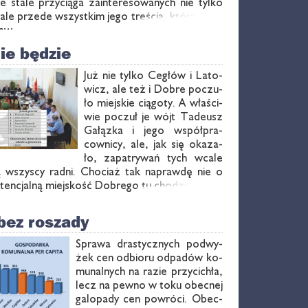
re sta­le przy­cią­ga za­in­te­re­so­wa­nych nie tyl­ko
 ale przede wszyst­kim je­go tre­ścią, któ­ra się­ga
staw …
ie będzie
Już nie tyl­ko Ce­głów i La­to­
wicz, ale też i Do­bre po­czu­
ło miej­skie cią­go­ty. A wła­ści­
wie po­czuł je wójt Ta­de­usz
Ga­łąz­ka i je­go współ­pra­
cow­ni­cy, ale, jak się oka­za­
ło, za­pa­try­wań tych wca­le
­ją wszy­scy rad­ni. Cho­ciaż tak na­praw­dę nie o
­ten­cjal­ną miej­skość Do­bre­go tu cho­dzi…
bez roszady
Spra­wa dra­stycz­nych pod­wy­
żek cen od­bio­ru od­pa­dów ko­
mu­nal­nych na ra­zie przy­ci­chła,
lecz na pew­no w to­ku obec­nej
ga­lo­pa­dy cen po­wró­ci. Obec­