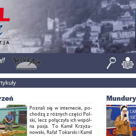
rtykuły
rzeń
Mundury
Po­zna­li się w in­ter­ne­cie, po­
cho­dzą z róż­nych czę­ści Pol­
ski, lecz po­łą­czy­ła ich wspól­
na pa­sja. To Ka­mil Krzy­ża­
now­ski, Ra­fał To­kar­ski i Ka­mil