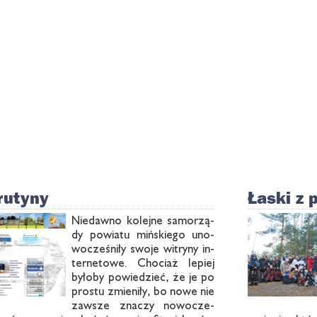
rutyny
Łaski z p
Nie­daw­no ko­lej­ne sa­mo­rzą­
dy po­wia­tu miń­skie­go uno­
wo­cze­śni­ły swo­je wi­try­ny in­
ter­ne­to­we. Cho­ciaż le­piej
by­ło­by po­wie­dzieć, że je po
pro­stu zmie­ni­ły, bo no­we nie
za­wsze zna­czy no­wo­cze­