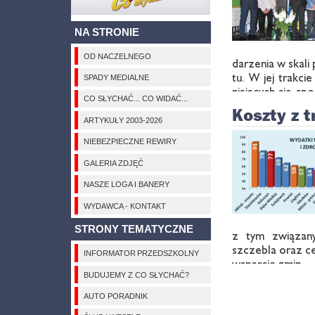
NA STRONIE
OD NACZELNEGO
da­rze­nia w ska­li
tu. W jej trak­cie
SPADY MEDIALNE
nia­ją­cych się sp
CO SŁYCHAĆ... CO WIDAĆ...
rów, na­uczy­cie­
Koszty z t
wresz­cie spon­so­
ARTYKUŁY 2003-2026
NIEBEZPIECZNE REWIRY
GALERIA ZDJĘĆ
NASZE LOGA I BANERY
WYDAWCA - KONTAKT
STRONY TEMATYCZNE
z tym zwią­za­n
szcze­bla oraz ce
INFORMATOR PRZEDSZKOLNY
wspar­cie gmin …
BUDUJEMY Z CO SŁYCHAĆ?
AUTO PORADNIK