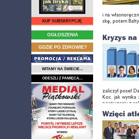
i na wła­sno­ręcz­
skę, po­tem Bał­ty
KUP SUBSKRYPCJĘ
…
OGŁOSZENIA
Kryzys na
…
GDZIE PO ZDROWIE?
WITAMY NA ŚWIECIE…
ODESZLI Z PAMIĘCĄ…
za­li­czył po­seł D
Koc. jak wy­ni­ka
po­rów­na­niu z ro
Wzięci atl