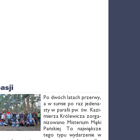
asji
Po dwóch la­tach prze­rwy,
a w su­mie po raz je­de­na­
sty w pa­ra­fii pw. św. Ka­zi­
mie­rza Kró­le­wi­cza zor­ga­
ni­zo­wa­no Mi­ste­rium Mę­ki
Pań­skiej. To naj­więk­sze
te­go ty­pu wy­da­rze­nie w