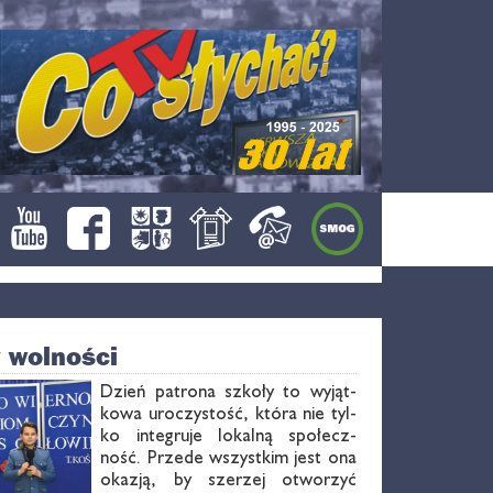
 wolności
Dzień pa­tro­na szko­ły to wy­jąt­
ko­wa uro­czy­stość, któ­ra nie tyl­
ko in­te­gru­je lo­kal­ną spo­łecz­
ność. Przede wszyst­kim jest ona
oka­zją, by sze­rzej otwo­rzyć