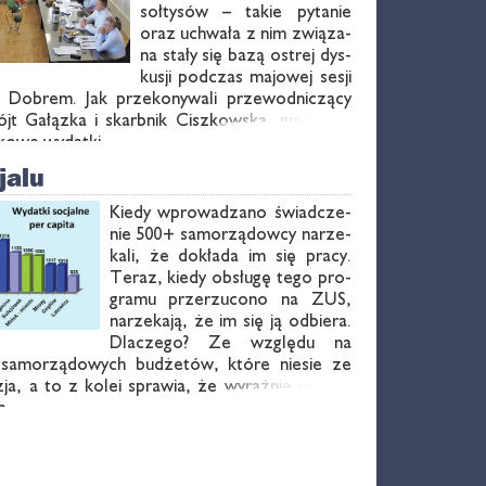
soł­ty­sów – ta­kie py­ta­nie
oraz uchwa­ła z nim zwią­za­
na sta­ły się ba­zą ostrej dys­
ku­sji pod­czas ma­jo­wej se­sji
 Do­brem. Jak prze­ko­ny­wa­li prze­wod­ni­czą­cy
ójt Ga­łąz­ka i skarb­nik Cisz­kow­ska, gmi­ny nie
­ko­we wy­dat­ki, …
jalu
Kie­dy wpro­wa­dza­no świad­cze­
nie 500+ sa­mo­rzą­dow­cy na­rze­
ka­li, że do­kła­da im się pra­cy.
Te­raz, kie­dy ob­słu­gę te­go pro­
gra­mu prze­rzu­co­no na ZUS,
na­rze­ka­ją, że im się ją od­bie­ra.
Dla­cze­go? Ze wzglę­du na
 sa­mo­rzą­do­wych bu­dże­tów, któ­re nie­sie ze
zja, a to z ko­lei spra­wia, że wy­raź­nie ogra­ni­
ną …