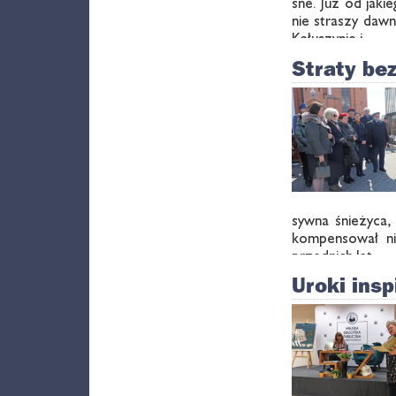
sne. Już od ja­kie
nie stra­szy daw­n
Ka­łu­szy­nie i …
Straty be
syw­na śnie­ży­ca
kom­pen­so­wał ni
przed­nich lat …
Uroki insp