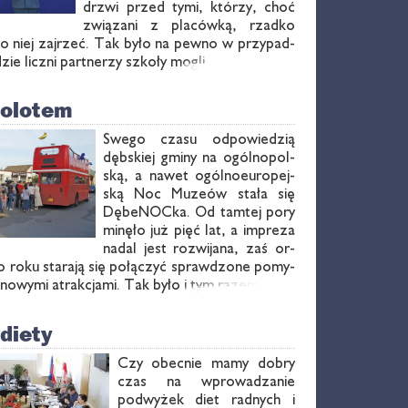
drzwi przed ty­mi, któ­rzy, choć
zwią­za­ni z pla­ców­ką, rzad­ko
do niej zaj­rzeć. Tak by­ło na pew­no w przy­pad­
dzie licz­ni part­ne­rzy szko­ły mo­gli …
polotem
Swe­go cza­su od­po­wie­dzią
dęb­skiej gmi­ny na ogól­no­pol­
ską, a na­wet ogól­no­eu­ro­pej­
ską Noc Mu­ze­ów sta­ła się
Dę­be­NOC­ka. Od tam­tej po­ry
mi­nę­ło już pięć lat, a im­pre­za
na­dal jest roz­wi­ja­na, zaś or­
co ro­ku sta­ra­ją się po­łą­czyć spraw­dzo­ne po­my­
e no­wy­mi atrak­cja­mi. Tak by­ło i tym ra­zem…
diety
Czy obec­nie ma­my do­bry
czas na wpro­wa­dza­nie
pod­wy­żek diet rad­nych i