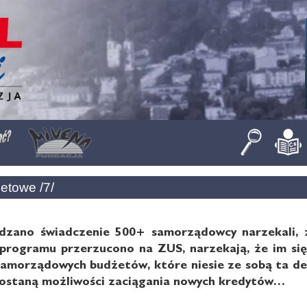
etowe /7/
zano świadczenie 500+ samorządowcy narzekali, ż
programu przerzucono na ZUS, narzekają, że im się
samorządowych budżetów, które niesie ze sobą ta decy
ostaną możliwości zaciągania nowych kredytów…