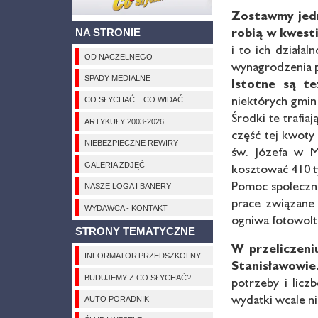
Zostawmy jed
robią w kwest
NA STRONIE
i to ich działa
OD NACZELNEGO
wynagrodzenia 
SPADY MEDIALNE
Istotne są t
niektórych gmin
CO SŁYCHAĆ... CO WIDAĆ...
Środki te trafi
ARTYKUŁY 2003-2026
część tej kwoty
NIEBEZPIECZNE REWIRY
św. Józefa w 
GALERIA ZDJĘĆ
kosztować 410 ty
Pomoc społeczna
NASZE LOGA I BANERY
prace związane
WYDAWCA - KONTAKT
ogniwa fotowolt
STRONY TEMATYCZNE
W przeliczen
INFORMATOR PRZEDSZKOLNY
Stanisławowi
BUDUJEMY Z CO SŁYCHAĆ?
potrzeby i licz
wydatki wcale ni
AUTO PORADNIK