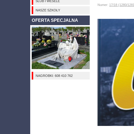
ŚLUB I WESELE
Numer:
17/18 (1280/128
NASZE SZKOŁY
OFERTA SPECJALNA
NAGROBKI: 608 410 762