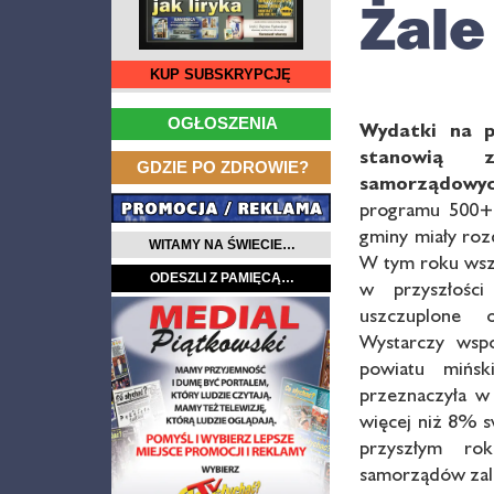
Żale
KUP SUBSKRYPCJĘ
…
OGŁOSZENIA
Wydatki na 
stanowią 
…
GDZIE PO ZDROWIE?
samorządowyc
programu 500+
gminy miały roz
WITAMY NA ŚWIECIE…
W tym roku wszy
ODESZLI Z PAMIĘCĄ…
w przyszłośc
uszczuplone o
Wystarczy wspo
powiatu mińs
przeznaczyła w
więcej niż 8% 
przyszłym ro
samorządów zal