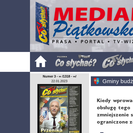
Numer 3 - ∞ /1318 - ∞/
Gminy budż
22.01.2023
Kiedy wprowad
obsługę tego 
zmniejszenie 
ograniczone z