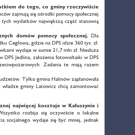
datkiem do
tego, co gminy rzeczywiście
ców zajmują się ośrodki pomocy społecznej
h tych wydatków największą część stanowią
ecznych domów pomocy
społecznej.
Dla
u Cegłowa, gdzie na DPS idzie 360 tys. zł.
acówkami wydaje w sumie 21,7 mln zł. Nieduża
 DPS Jedlina, założenia fotowoltaiki w DPS
eciwpożarowych. Zadania te mają razem
 budżetów. Tylko gmina Halinów zaplanowała
zaś władze gminy Latowicz chcą zamontować
cznej
najwięcej kosztuje w Kałuszynie i
szystko rozbija się oczywiście o lokalne
a socjalnego wydaje się być mniej, jednak