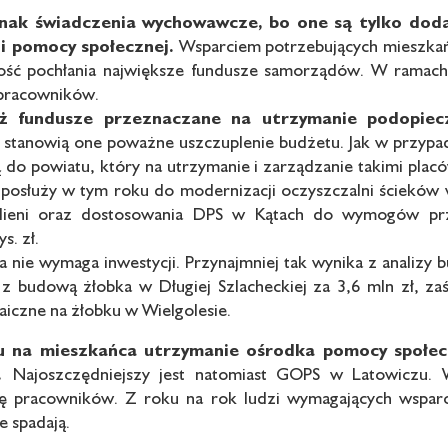
nak świadczenia wychowawcze,
bo one są tylko do
ii
pomocy społecznej.
Wsparciem potrzebujących mieszkań
lność pochłania największe fundusze samorządów. W ramac
pracowników.
eż fundusze przeznaczane
na utrzymanie podopi
 stanowią one poważne uszczuplenie budżetu. Jak w przypadk
ają do powiatu, który na utrzymanie i zarządzanie takimi pl
 posłuży w tym roku do modernizacji oczyszczalni ścieków w
Mieni oraz dostosowania DPS w Kątach do wymogów prz
s. zł.
 nie wymaga inwestycji. Przynajmniej tak wynika z analizy
 z budową żłobka w Długiej Szlacheckiej za 3,6 mln zł, 
aiczne na żłobku w Wielgolesie.
iu na mieszkańca utrzymanie
ośrodka pomocy społe
e.
Najoszczędniejszy jest natomiast GOPS w Latowiczu. W
bę pracowników. Z roku na rok ludzi wymagających wsparci
e spadają.