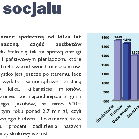
 socjalu
pomoc społeczną od kilku
lat
znaczną część budżetów
h.
Stało się tak za sprawą obsługi
 i państwowym pieniądzom, które
dzielić wśród swoich mieszkańców.
stko jest jeszcze po staremu, lecz
i wydatki samorządowe zostaną
 kilka, kilkanaście milionów.
mnieć, że najbiedniejsza z gmin
kiego, Jakubów, na samo 500+
 tym roku ponad 2,7 mln zł, czyli
swojego budżetu. To oznacza, że w
ku procent zadłużenia naszych
iczy skokowy wzrost.