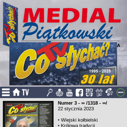
Numer 3 - ∞ /1318 - ∞/
22 stycznia 2023
•
Wiejski kołbielski
•
Królowa tradycji