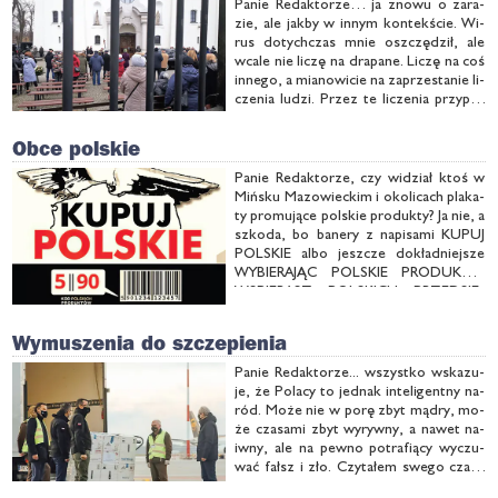
Pa­nie Re­dak­to­rze… ja zno­wu o za­ra­
zie, ale jak­by w in­nym kon­tek­ście. Wi­
rus do­tych­czas mnie oszczę­dził, ale
wca­le nie li­czę na dra­pa­ne. Li­czę na coś
in­ne­go, a mia­no­wi­cie na za­prze­sta­nie li­
cze­nia lu­dzi. Przez te li­cze­nia przy­po­
mi­na­ją mi się cza­sy prze­śla­do­wań i po­
gar­dy. Tak, tak… dzie­siąt­ko­wa­nie
Obce polskie
obroń­ców wol­no­ści i …
Pa­nie Re­dak­to­rze, czy wi­dział ktoś w
Miń­sku Ma­zo­wiec­kim i oko­li­cach pla­ka­
ty pro­mu­ją­ce pol­skie pro­duk­ty? Ja nie, a
szko­da, bo ba­ne­ry z na­pi­sa­mi KU­PUJ
POL­SKIE al­bo jesz­cze do­kład­niej­sze
WY­BIE­RA­JĄC POL­SKIE PRO­DUK­TY,
WSPIE­RASZ POL­SKICH PRZED­SIĘ­
BIOR­CÓW po­win­ny nas kłuć w oczy na
każ­dej uli­cy, w każ­dej wsi, przy każ­
Wymuszenia do szczepienia
dym ob­cym …
Pa­nie Re­dak­to­rze... wszyst­ko wska­zu­
je, że Po­la­cy to jed­nak in­te­li­gent­ny na­
ród. Mo­że nie w po­rę zbyt mą­dry, mo­
że cza­sa­mi zbyt wy­ryw­ny, a na­wet na­
iw­ny, ale na pew­no po­tra­fią­cy wy­czu­
wać fałsz i zło. Czy­ta­łem swe­go cza­su
w na­szym ty­go­dni­ku Co sły­chać?, że je­