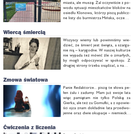
mia­sta, ale mu­szę. Żal oczy­wi­ście z po­
wo­du sy­tu­acji miesz­kań­ców blo­ków na
osie­dlu Klo­no­wa, któ­rzy pi­szą pu­blicz­
ne li­sty do bur­mi­strza Miń­ska, ocze­ku­
jąc od nie­go nie­zwłocz­nej po­mo­cy. –
Nie ma co cze­kać na to, że pro­blem
Wiercą śmiercią
sam się …
Wszy­scy wie­my lub po­win­ni­śmy wie­
dzieć, że śmierć jest świę­ta, a szar­ga­
nie nią – ka­ry­god­ne. W na­szej kul­tu­rze
nie wy­pa­da też mó­wić źle o zmar­łych,
by mo­gli od­po­czy­wać w spo­ko­ju. Z
dru­giej stro­ny trze­ba osą­dzać, a na­wet
pięt­no­wać umyśl­nych i nie­umyśl­nych
za­bój­ców. Stąd śledz­twa, wy­ro­ki i
Zmowa światowa
ludz­kie tra­ge­die. …
Pa­nie Re­dak­to­rze... pi­szę te sło­wa pe­
łen ża­lu i za­du­my. Mam już swo­je la­ta
więc pa­mię­tam nie tyl­ko Pol­skę za
Gier­ka, ale też za Go­muł­ki, a z opo­wie­
ści oj­ca znam do­kład­nie la­ta przed­wo­
jen­ne oraz dwie oku­pa­cje – nie­miec­ką i
jesz­cze gor­szą so­wiec­ką. Po­wiem
wprost – za to co bol­sze­wi­cy zro­bi­li
Ćwiczenia z liczenia
Po­la­kom w Ka­ty­niu, po­win­ny ich …