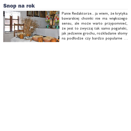
śli coś jest do­bre i praw­dzi­we nie wy­
Snop na rok
ma­ga za­chęt, a tym bar­dziej …
Pa­nie Re­dak­to­rze... ja wiem, że kry­ty­ka
ba­war­skiej cho­in­ki nie ma więk­sze­go
sen­su, ale mo­że war­to przy­po­mnieć,
że jest to zwy­czaj tak sa­mo po­gań­ski,
jak je­dze­nie gro­chu, roz­kła­da­nie sło­my
na pod­ło­dze czy bar­dzo po­pu­lar­ne na
Pod­la­siu sta­wia­nie snop­ka wi­gi­lij­ne­go
w ką­cie izby. Mam wra­że­nie, że je­dy­nie
star­sze oso­by pa­mię­ta­ją ze …