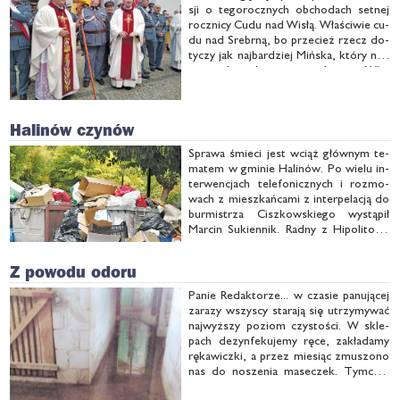
sji o te­go­rocz­nych ob­cho­dach set­nej
rocz­ni­cy Cu­du nad Wi­słą. Wła­ści­wie cu­
du nad Srebr­ną, bo prze­cież rzecz do­
ty­czy jak naj­bar­dziej Miń­ska, któ­ry nad
tym cie­kiem le­ży i pra­wie kwi­czy. Wła­
ści­wie po­win­ni kwi­czeć miesz­kań­cy, bo
w nie­dzie­lę 16 sierp­nia …
Halinów czynów
Spra­wa śmie­ci jest wciąż głów­nym te­
ma­tem w gmi­nie Ha­li­nów. Po wie­lu in­
ter­wen­cjach te­le­fo­nicz­nych i roz­mo­
wach z miesz­kań­ca­mi z in­ter­pe­la­cją do
bur­mi­strza Cisz­kow­skie­go wy­stą­pił
Mar­cin Su­kien­nik. Rad­ny z Hi­po­li­to­wa
twier­dzi, że to, co się dzie­je z go­spo­
dar­ką od­pa­da­mi w gmi­nie, jest nie­do­
Z powodu odoru
pusz­czal­ne i nie mo­że dłu­żej …
Pa­nie Re­dak­to­rze... w cza­sie pa­nu­ją­cej
za­ra­zy wszy­scy sta­ra­ją się utrzy­my­wać
naj­wyż­szy po­ziom czy­sto­ści. W skle­
pach de­zyn­fe­ku­je­my rę­ce, za­kła­da­my
rę­ka­wicz­ki, a przez mie­siąc zmu­szo­no
nas do no­sze­nia ma­se­czek. Tym­cza­
sem w Miń­sku Ma­zo­wiec­kim w blo­ku