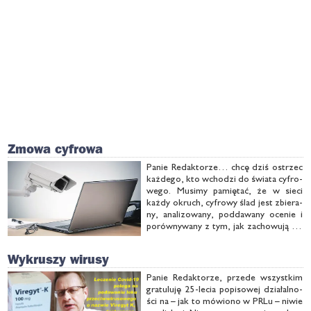
Zmowa cyfrowa
Pa­nie Re­dak­to­rze… chcę dziś ostrzec
każ­de­go, kto wcho­dzi do świa­ta cy­fro­
we­go. Mu­si­my pa­mię­tać, że w sie­ci
każ­dy okruch, cy­fro­wy ślad jest zbie­ra­
ny, ana­li­zo­wa­ny, pod­da­wa­ny oce­nie i
po­rów­ny­wa­ny z tym, jak za­cho­wu­ją się
oso­by po­dob­ne do nas. Wszyst­ko po
to, że­by wy­wnio­sko­wać na nasz te­mat
Wykruszy wirusy
to, cze­go sa­mi wprost nie …
Pa­nie Re­dak­to­rze, przede wszyst­kim
gra­tu­lu­ję 25-le­cia po­pi­so­wej dzia­łal­no­
ści na – jak to mó­wio­no w PRLu – ni­wie