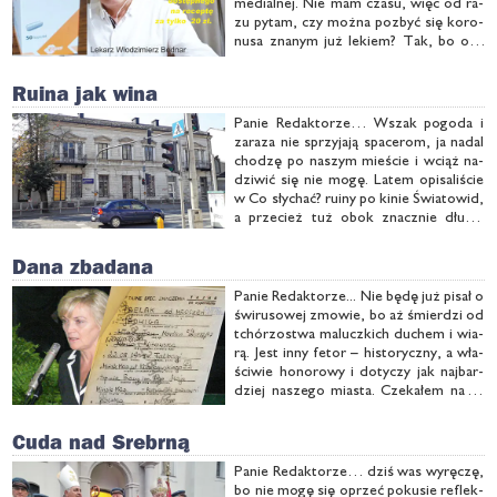
me­dial­nej. Nie mam cza­su, więc od ra­
zu py­tam, czy moż­na po­zbyć się ko­ro­
nu­sa zna­nym już le­kiem? Tak, bo oto
ni­ko­mu bli­żej nie­zna­ny pul­mo­no­log
Wło­dzi­mierz Bod­nar z Prze­my­śla
Ruina jak wina
twier­dzi, że dość szyb­ko moż­na …
Pa­nie Re­dak­to­rze… Wszak po­go­da i
za­ra­za nie sprzy­ja­ją spa­ce­rom, ja na­dal
cho­dzę po na­szym mie­ście i wciąż na­
dzi­wić się nie mo­gę. La­tem opi­sa­li­ście
w Co sły­chać? ru­iny po ki­nie Świa­to­wid,
a prze­cież tuż obok znacz­nie dłu­żej
stra­szy ka­mie­ni­ca Ose­tow­skich. Drew­
niak przy skrzy­żo­wa­niu Ka­zi­kow­skie­go
Dana zbadana
i War­szaw­skiej na szczę­ście już …
Pa­nie Re­dak­to­rze... Nie bę­dę już pi­sał o
świ­ru­so­wej zmo­wie, bo aż śmier­dzi od
tchó­rzo­stwa ma­lucz­kich du­chem i wia­
rą. Jest in­ny fe­tor – hi­sto­rycz­ny, a wła­
ści­wie ho­no­ro­wy i do­ty­czy jak naj­bar­
dziej na­sze­go mia­sta. Cze­ka­łem na te
oka­zję wie­le lat, by wresz­cie do koń­ca
od­sło­nić ta­jem­ni­cę pra­wej rę­ki miń­
Cuda nad Srebrną
skich …
Pa­nie Re­dak­to­rze… dziś was wy­rę­czę,
bo nie mo­gę się oprzeć po­ku­sie re­flek­