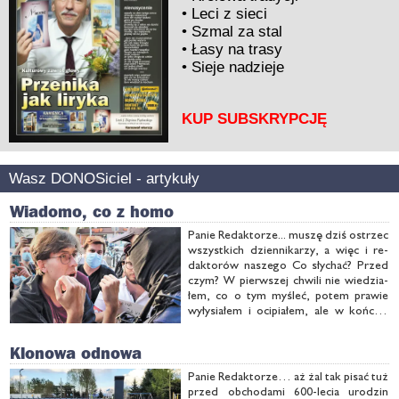
•
Leci z sieci
•
Szmal za stal
•
Łasy na trasy
•
Sieje nadzieje
KUP SUBSKRYPCJĘ
Wasz DONOSiciel - artykuły
Wiadomo, co z homo
Pa­nie Re­dak­to­rze... mu­szę dziś ostrzec
wszyst­kich dzien­ni­ka­rzy, a więc i re­
dak­to­rów na­sze­go Co sły­chać? Przed
czym? W pierw­szej chwi­li nie wie­dzia­
łem, co o tym my­śleć, po­tem pra­wie
wy­ły­sia­łem i oci­pia­łem, ale w koń­cu...
po­sta­no­wi­łem jed­nak na­pi­sać. Otóż
chcę was ostrzec przed uży­wa­niem
Klonowa odnowa
pew­nych wy­ra­zów, …
Pa­nie Re­dak­to­rze… aż żal tak pi­sać tuż
przed ob­cho­da­mi 600-le­cia uro­dzin