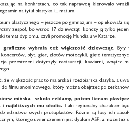
azując na konkretach, co tak naprawdę kierowało wrażl
gzamin na tytuł plastyka i... matura.
liceum plastycznego – jeszcze po gimnazjum – opiekowała si
yczny zespół, bo wśród 17 dziewcząt kończy ją tylko jede
ski temat dyplomu, czyli promocję Mundialu w Katarze.
 graficzne wybrała też większość dziewcząt.
Były 
, koncertów, płyt, gier, zlotów motocykli, giełd tematyczny
acje przestrzeni dotyczyły restauracji, kawiarni, wnętrz 
wego.
, że większość prac to malarska i rzeźbiarska klasyka, a uw
rii do filmu anonimowego, który można obejrzeć po zeskanowa
pierw mińska szkoła reklamy, potem liceum plastycz
 i najbliższych mu okolic.
Taki regionalny charakter będ
dziedzictwo swych protoplastów. Różne są losy ich absolw
cznym, którego uwieńczeniem jest dyplom ASP, a może też sła