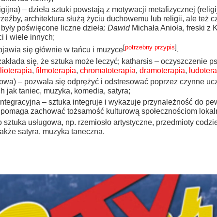
igijna) – dzieła sztuki powstają z motywacji metafizycznej (reli
zeźby, architektura służą życiu duchowemu lub religii, ale też c
j były poświęcone liczne dzieła:
Dawid
Michała Anioła, freski z 
 i wiele innych;
[
potrzebny przypis
]
jawia się głównie w tańcu i muzyce
,
akłada się, że sztuka może leczyć; katharsis – oczyszczenie ps
lioterapia
,
filmoterapia
,
chromatoterapia
,
dramoterapia
,
ludoter
wa) – pozwala się odprężyć i odstresować poprzez czynne ucz
h jak taniec, muzyka, komedia, satyra;
 integracyjna – sztuka integruje i wykazuje przynależność do pe
; pomaga zachować tożsamość kulturową społecznościom lokal
to sztuka usługowa, np. rzemiosło artystyczne, przedmioty codzi
 także satyra, muzyka taneczna.