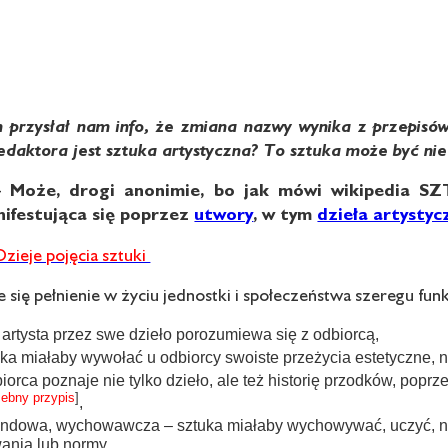
m przysłał nam info, że zmiana nazwy wynika z przepisów 
edaktora jest sztuka artystyczna? To sztuka może być ni
 -
Może, drogi anonimie, bo jak mówi wikipedia 
nifestująca się poprzez
utwory
, w tym
dzieła artystyc
Dzieje pojęcia sztuki
e się pełnienie w życiu jednostki i społeczeństwa szeregu funk
artysta przez swe dzieło porozumiewa się z odbiorcą,
uka miałaby wywołać u odbiorcy swoiste przeżycia estetyczne, n
rca poznaje nie tylko dzieło, ale też historię przodków, poprz
zebny przypis
]
,
andowa, wychowawcza – sztuka miałaby wychowywać, uczyć, nak
ania lub normy,