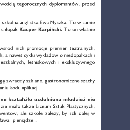
iwością tegorocznych dyplomantów, przed
ę szkolna anglistka Ewa Myszka. To w sumie
n chłopak
Kacper Karpiński.
To on właśnie
wśród nich promocje premier teatralnych,
ch, a nawet cyklu wykładów o niedopałkach i
mieszkalnych, letniskowych i ekskluzywnego
agę zwracały szklane, gastronomiczne szachy
niu kodu aplikacji.
ne kształciło uzdolniona młodzież nie
zie miało także Liceum Sztuk Plastycznych,
entów, ale szkole zależy, by szli dalej w
wa i pieniądze...