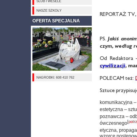
ŚLUB I WESELE
NASZE SZKOŁY
REPORTAŻ TV,
OFERTA SPECJALNA
PS.
Jakiś anoni
czym, według r
Od Redaktora
cywilizacji
, ma
POLECAM też:
NAGROBKI: 608 410 762
Sztuce przypisuj
komunikacyjna – 
estetyczna – szt
poznawcza – odbio
[
potr
ówczesnego
etyczna, propag
wzorce postępow