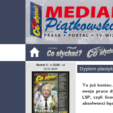
Numer 3 - ∞ /1318 - ∞/
Dyplom plasty
22.01.2023
To już koniec.
swoje prace d
LSP, czyli li
absolwenci będ