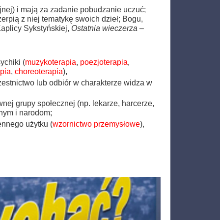
gijnej) i mają za zadanie pobudzanie uczuć;
zerpią z niej tematykę swoich dzieł; Bogu,
Kaplicy Sykstyńskiej,
Ostatnia wieczerza
–
ychiki (
muzykoterapia
,
poezjoterapia
,
apia
,
choreoterapia
),
estnictwo lub odbiór w charakterze widza w
wnej grupy społecznej (np. lekarze, harcerze,
nym i narodom;
ennego użytku (
wzornictwo przemysłowe
),