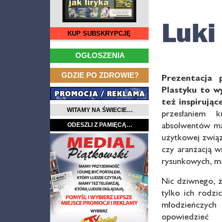
Luki
KUP SUBSKRYPCJĘ
…
OGŁOSZENIA
…
GDZIE PO ZDROWIE?
Prezentacja 
Plastyku to w
też inspirując
WITAMY NA ŚWIECIE…
przesłaniem 
absolwentów ma
ODESZLI Z PAMIĘCĄ…
użytkowej zwią
czy aranżacją w
rysunkowych, ma
Nic dziwnego, 
tylko ich rodzi
młodzieńczych
opowiedzieć