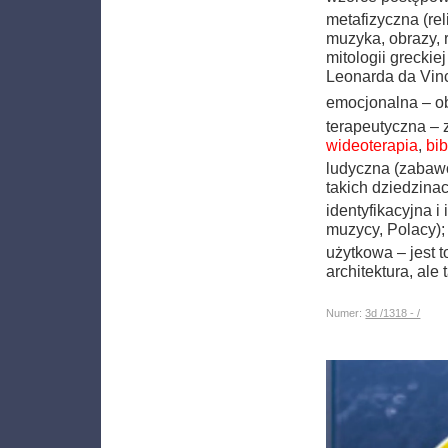
metafizyczna (rel
muzyka, obrazy, r
mitologii greckie
Leonarda da Vinci
emocjonalna – ob
terapeutyczna – z
wideoterapia
,
bib
ludyczna (zabawo
takich dziedzinac
identyfikacyjna i
muzycy, Polacy)
użytkowa – jest 
architektura, ale
Numer:
3d /1318 - /