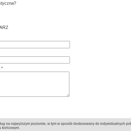
styczna?
ARZ
 *
ług na najwyższym poziomie, w tym w sposób dostosowany do indywidualnych po
© 1995-2026 by Medial Piątkowski
iu końcowym.