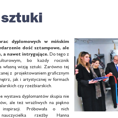
 sztuki
prac dyplomowych w mińskim
ydarzenie dość sztampowe, ale
e, a nawet intrygujące.
Do tego z
kulturowym, bo każdy rocznik
 własną wizję sztuki. Zarówno tej
zanej z projektowaniem graficznym
nętrz, jak i artystycznej w formach
larskich czy rzeźbiarskich.
że wystawa dyplomantów skupia nie
ców, ale też wrażliwych na piękno
 inspiracji. Próbowała o nich
 nauczycielka rzeźby Hanna