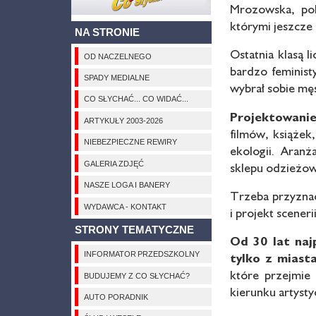
Mrozowska, pok
którymi jeszcze e
NA STRONIE
Ostatnia klasą 
OD NACZELNEGO
bardzo feminist
SPADY MEDIALNE
wybrał sobie mę
CO SŁYCHAĆ... CO WIDAĆ...
Projektowanie
ARTYKUŁY 2003-2026
filmów, książek
NIEBEZPIECZNE REWIRY
ekologii. Aranż
GALERIA ZDJĘĆ
sklepu odzieżo
NASZE LOGA I BANERY
Trzeba przyznać
WYDAWCA - KONTAKT
i projekt scene
STRONY TEMATYCZNE
Od 30 lat naj
INFORMATOR PRZEDSZKOLNY
tylko z miasta
które przejmie 
BUDUJEMY Z CO SŁYCHAĆ?
kierunku artysty
AUTO PORADNIK