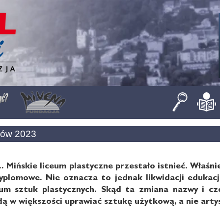
ków 2023
.. Mińskie liceum plastyczne przestało istnieć. Właśn
yplomowe. Nie oznacza to jednak likwidacji edukacji
ceum sztuk plastycznych. Skąd ta zmiana nazwy i c
ą w większości uprawiać sztukę użytkową, a nie artys