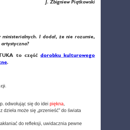
J. Zbigniew Piątkowski
ministerialnych. I dodał, że nie rozumie,
e artystyczna?
SZTUKA to część
dorobku kulturowego
zne
.
cji.
p. odwołując się do idei
piękna
,
ez dzieła może się „przenieść” do świata
łaniać do refleksji, uwidacznia pewne