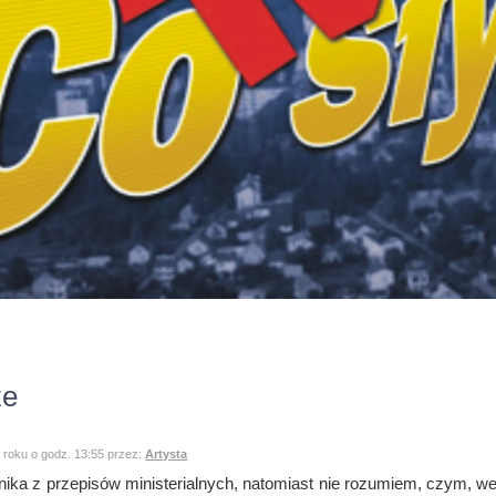
ze
 roku o godz. 13:55 przez:
Artysta
ka z przepisów ministerialnych, natomiast nie rozumiem, czym, wed