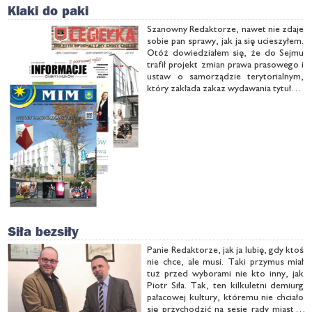
– czło­wie­ka peł­ne­go wia­ry, em­pa­tii …
Klaki do paki
Sza­now­ny Re­dak­to­rze, na­wet nie zda­je
so­bie pan spra­wy, jak ja się ucie­szy­łem.
Otóż do­wie­dzia­łem się, że do Sej­mu
tra­fił pro­jekt zmian pra­wa pra­so­we­go i
ustaw o sa­mo­rzą­dzie te­ry­to­rial­nym,
któ­ry za­kła­da za­kaz wy­da­wa­nia ty­tu­łów
pra­so­wych przez sa­mo­rzą­dy gmin­ne,
po­wia­to­we i wo­je­wódz­kie. Au­to­rem
pro­po­no­wa­nych …
Siła bezsiły
Pa­nie Re­dak­to­rze, jak ja lu­bię, gdy ktoś
nie chce, ale mu­si. Ta­ki przy­mus miał
tuż przed wy­bo­ra­mi nie kto in­ny, jak
Piotr Si­ła. Tak, ten kil­ku­let­ni de­miurg
pa­ła­co­wej kul­tu­ry, któ­re­mu nie chcia­ło
się przy­cho­dzić na se­sje ra­dy mia­sta i