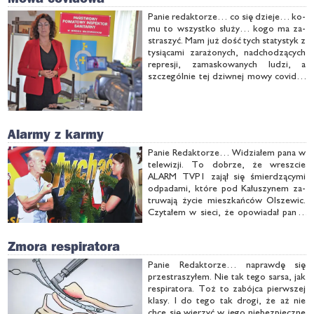
Pa­nie re­dak­to­rze… co się dzie­je… ko­
mu to wszyst­ko słu­ży… ko­go ma za­
stra­szyć. Mam już dość tych sta­ty­styk z
ty­sią­ca­mi za­ra­żo­nych, nad­cho­dzą­cych
re­pre­sji, za­ma­sko­wa­nych lu­dzi, a
szcze­gól­nie tej dziw­nej mo­wy co­vi­do­
wej. Sze­rzą ją jak za­ra­zę kra­jo­wi i lo­kal­
ni de­cy­den­ci, a za ni­mi wszyst­kie me­
dia. No nie­mal …
Alarmy z karmy
Pa­nie Re­dak­to­rze… Wi­dzia­łem pa­na w
te­le­wi­zji. To do­brze, że wresz­cie
ALARM TVP1 za­jął się śmier­dzą­cy­mi
od­pa­da­mi, któ­re pod Ka­łu­szy­nem za­
tru­wa­ją ży­cie miesz­kań­ców Ol­sze­wic.
Czy­ta­łem w sie­ci, że opo­wia­dał pan o
pro­ble­mie kil­ka­na­ście mi­nut, a był na
ekra­nie kil­ka­na­ście se­kund. To nie­do­
Zmora respiratora
brze, a jesz­cze gor­sze są …
Pa­nie Re­dak­to­rze… na­praw­dę się
prze­stra­szy­łem. Nie tak te­go sar­sa, jak
re­spi­ra­to­ra. Toż to za­bój­ca pierw­szej
kla­sy. I do te­go tak dro­gi, że aż nie
chce się wie­rzyć w je­go nie­bez­piecz­ne