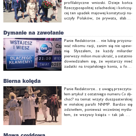
pro­fi­lak­tycz­ne wnio­ski. Dzie­je koń­ca
Rze­czy­po­spo­li­tej szla­chec­kiej i koń­czą­
cej ten upa­dek ma­jo­wej kon­sty­tu­cji na­
uczy­ły Po­la­ków, że pry­wa­ta, sła­bość
pań­stwa i za­przań­stwo spo­łecz­ne za­
wsze koń­czą się znie­wo­le­niem na­ro­du.
Dymanie na zawołanie
Po 231 la­tach …
Pa­nie Re­dak­to­rze… nie lu­bię przy­zna­
wać ni­ko­mu ra­cji, za­nim się nie upew­
nię. Sły­sza­łem, że każ­dy mi­liar­der
pierw­szy mi­lion mu­si ukraść, a ostat­nio
do­wie­dzia­łem się, że wy­star­czy mieć
za­dat­ki na tro­jań­skie­go ko­nia, a for­sa
sa­ma się znaj­dzie. Tak po­wsta­ła jed­na
z pry­wat­nych sta­cji TV, któ­ra od po­
Bierna kolęda
cząt­ku nie sprzy­ja­ła ani …
Pa­nie Re­dak­to­rze... z uwa­gą prze­czy­ta­
łem ar­ty­kuł z ostat­nie­go nu­me­ru
Co sły­
chać?
na te­mat wi­zy­ty dusz­pa­ster­skiej
w miń­skiej pa­ra­fii NNMP. Bar­dzo się
zdzi­wi­łem, po­nie­waż wcze­śniej my­śla­
łem, że wszy­scy księ­ża – tak jak mój
pro­boszcz – po­sta­no­wi­li od­ciąć się od
tra­dy­cyj­nej ko­lę­dy. Po­sta­no­wi­łem zba­
dać ten …
Mowa covidowa