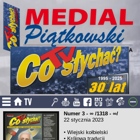
Numer 3 - ∞ /1318 - ∞/
22 stycznia 2023
•
Wiejski kołbielski
•
Królowa tradycji