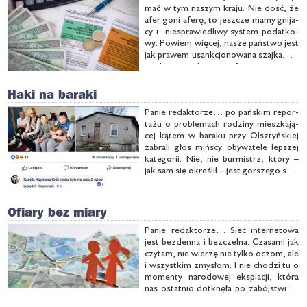
mać w tym na­szym kra­ju. Nie dość, że
afer go­ni afe­rę, to jesz­cze ma­my gni­ja­
cy i nie­spra­wie­dli­wy sys­tem po­dat­ko­
wy. Po­wiem wię­cej, na­sze pań­stwo jest
jak pra­wem usank­cjo­no­wa­na szaj­ka. No
z ta­kim wy­jąt­kiem, że fi­zycz­nie nie za­
bi­ja. Czło­wiek do­tknię­ty odium dłu­gów
i kon­tro­li sam to …
Haki na baraki
Pa­nie re­dak­to­rze… po pań­skim re­por­
ta­żu o pro­ble­mach ro­dzi­ny miesz­ka­ją­
cej ką­tem w ba­ra­ku przy Olsz­tyń­skiej
za­bra­li głos miń­scy oby­wa­te­le lep­szej
ka­te­go­rii. Nie, nie bur­mistrz, któ­ry –
jak sam się okre­ślił – jest gor­sze­go sor­
tu, a ta­cy, któ­rzy ma­ją na­dzie­ję, że los
za­wsze bę­dzie im przy­chyl­ny. Ich ha­ki
…
Ofiary bez miary
Pa­nie re­dak­to­rze… Sieć in­ter­ne­to­wa
jest bez­den­na i bez­czel­na. Cza­sa­mi jak
czy­tam, nie wie­rzę nie tyl­ko oczom, ale
i wszyst­kim zmy­słom. I nie cho­dzi tu o
mo­men­ty na­ro­do­wej eks­pia­cji, któ­ra
nas ostat­nio do­tknę­ła po za­bój­stwie –
jak twier­dzi­li je­go nie­daw­ni wro­go­wie