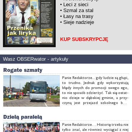
•
Leci z sieci
•
Szmal za stal
•
Łasy na trasy
•
Sieje nadzieje
KUP SUBSKRYPCJĘ
Wasz OBSERwator - artykuły
Rogate szmaty
Pa­nie Re­dak­to­rze... gdy lu­dzie są głu­pi,
to trud­no. Jed­nak gdy wy­ko­rzy­stu­ją
błę­dy in­nych do pro­mo­cji swe­go ego,
to nie spo­sób zdzier­żyć. Tak się ostat­
nio dzie­je w dęb­skiej gmi­nie, a przy­
czy­ną jest prze­jazd szkol­ne­go bu­sa
mię­dzy opusz­czo­ny­mi pół­ro­gat­ka­mi.
Błąd kie­row­cy i za­cho­wa­nie opie­kun­ki
Dzielą paralelą
wy­da­ją się oczy­wi­ste, ale …
Pa­nie Re­dak­to­rze… Hi­sto­rię trze­ba nie
tyl­ko znać, ale rów­nież wy­cią­gać z niej