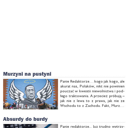
Murzyni na pustyni
Pa­nie Re­dak­to­rze… ko­go jak ko­go, ale
aku­rat nas, Po­la­ków, nikt nie po­wi­nien
po­uczać w kwe­stii nie­wol­nic­twa i pod­
łe­go trak­to­wa­nia. A prze­cież pró­bu­ją –
jak nie z le­wa to z pra­wa, jak nie ze
Wscho­du to z Za­cho­du. Fakt, Mu­rzy­ni
w Sta­nach by­li przez wie­le lat trak­to­wa­
ni ka­ry­god­nie. Jed­nak prze­ży­li, w …
Absurdy do burdy
Pa­nie re­dak­to­rze... Juz trud­no wy­trzy­