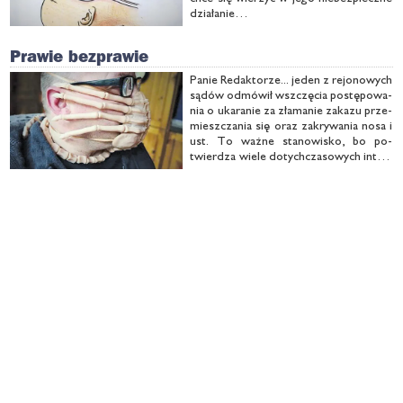
dzia­ła­nie…
Prawie bezprawie
Pa­nie Re­dak­to­rze... je­den z re­jo­no­wych
są­dów od­mó­wił wsz­czę­cia po­stę­po­wa­
nia o uka­ra­nie za zła­ma­nie za­ka­zu prze­
miesz­cza­nia się oraz za­kry­wa­nia no­sa i
ust. To waż­ne sta­no­wi­sko, bo po­
twier­dza wie­le do­tych­cza­so­wych in­ter­
pre­ta­cji prze­pi­sów o bez­praw­nym wy­
mie­rza­niu kar w epi­de­micz­nym cza­sie...