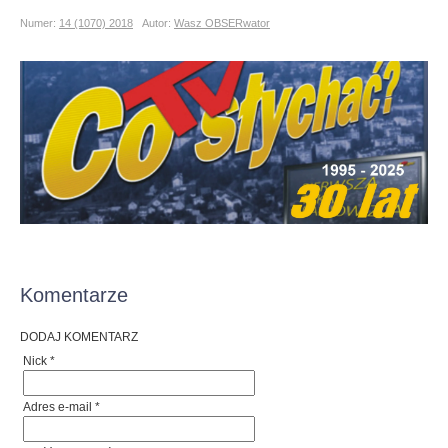
Numer:
14 (1070) 2018
Autor:
Wasz OBSERwator
Komentarze
DODAJ KOMENTARZ
Nick *
Adres e-mail *