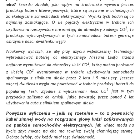
eko?
Szwedzi zbadali, jaki wpływ na środowisko wywiera proces
produkcji baterii litowo-jonowych, które są używane w uchodzących
za ekologiczne samochodach elektrycznych. Wyniki tych badań są co
najmniej zaskakujące. O ile pojazdy elektryczne w trakcie ich
2
użytkowania rzeczywiście nie emitują do atmosfery żadnego CO
, to
produkcja wykorzystywanych w tych samochodach baterii generuje
olbrzymie ilości dwutlenku węgla.
Naukowcy wyliczyli, że aby przy użyciu współczesnej technologii
wyprodukować baterię do elektrycznego Nissana Leafa, trzeba
2
najpierw wyemitować do atmosfery ilość CO
, którą można porównać
2
z ilością CO
wyemitowaną w trakcie użytkowania samochodu
spalinowego z silnikiem diesla przez 2 lata i 9 miesięcy. Jeszcze
więcej dwutlenku węgla ma powstawać w trakcie produkcji baterii do
2
popularnej Tesli. Zgodnie z wyliczeniami ilość CO
jest w tym
przypadku zbliżona do emisji, jakie powstają przez ponad 8 lat
użytkowania auta z silnikiem spalinowym diesla.
Powyższe wyliczenia – jeśli są rzetelne – to z pewnością
kubeł zimnej wody na rozgrzane głowy ludzi zafiksowanych
na punkcie samochodów elektrycznych.
Jak widać moda na
bycie zbyt mocno na eko ma również swoją ciemniejszą stronę.
Dobrze byłoby, aby każdy miał tego świadomość.