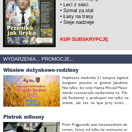
•
Leci z sieci
•
Szmal za stal
•
Łasy na trasy
•
Sieje nadzieje
KUP SUBSKRYPCJĘ
WYDARZENIA... PROMOCJE...
Wiśniew dożynkowo-rodzinny
Naj­bliż­sza nie­dzie­la 21 sierp­nia bę­dzie
świę­tem plo­nów w gmi­nie Ja­ku­bów.
Nie tyl­ko, bo wójt Han­na Wo­cial Ma­zo­
wiec­ki roz­sze­rzy­ła wy­da­rze­nie na Pik­
nik Ro­dzin­ny z atrak­cja­mi nie tyl­ko na
sce­nie, ale tez na łą­ce przy ko­ście­le
rzym­sko-ka­to­lic­kim w Wi­śnie­wie...
Pietrek miłosny
Piotr Prę­gow­ski jest nie­za­wod­nym ak­
to­rem, któ­ry od kil­ku lat wzmac­nia ar­