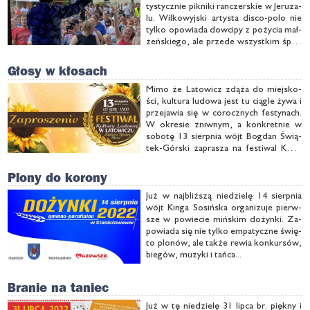
ty­stycz­nie pik­ni­ki ran­czer­skie w Je­ru­za­
lu. Wil­ko­wyj­ski ar­ty­sta di­sco-po­lo nie
tyl­ko opo­wia­da dow­ci­py z po­ży­cia mał­
żeń­skie­go, ale przede wszyst­kim śpie­
wa... W tym ro­ku uwo­dził pu­bli­kę no­
wym, mi­ło­sno-me­lan­cho­lij­nym prze­bo­
Głosy w kłosach
jem...
Mi­mo że La­to­wicz zdą­ża do miej­sko­
ści, kul­tu­ra lu­do­wa jest tu cią­gle ży­wa i
prze­ja­wia się w co­rocz­nych fe­sty­nach.
W okre­sie żniw­nym, a kon­kret­nie w
so­bo­tę 13 sierp­nia wójt Bog­dan Świą­
tek-Gór­ski za­pra­sza na fe­sti­wal KUL­
TU­RA MIĘ­DZY KŁO­SY z atrak­cja­mi nie
do po­gar­dze­nia...
Plony do korony
Już w naj­bliż­szą nie­dzie­lę 14 sierp­nia
wójt Kin­ga So­siń­ska or­ga­ni­zu­je pierw­
sze w po­wie­cie miń­skim do­żyn­ki. Za­
po­wia­da się nie tyl­ko em­pa­tycz­ne świę­
to plo­nów, ale tak­że re­wia kon­kur­sów,
bie­gów, mu­zy­ki i tań­ca...
Branie na taniec
Już w tę nie­dzie­lę 31 lip­ca br. pięk­ny i