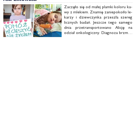
Za­czę­ło się od ma­łej plam­ki ko­lo­ru ka­
wy z mle­kiem. Zna­mię za­nie­po­ko­iło le­
ka­rzy i dziew­czyn­ka prze­szła sze­reg
licz­nych ba­dań. Jesz­cze te­go sa­me­go
dnia prze­trans­por­to­wa­no Ali­cję na
odział on­ko­lo­gicz­ny. Dia­gno­za brzmia­
ła nie­praw­do­po­dob­nie i zu­peł­nie ob­
co… neu­ro­fi­bro­ma­to­za. Cha­rak­te­ry­zu­
je się po­wsta­wa­niem gu­zów, tak­że …