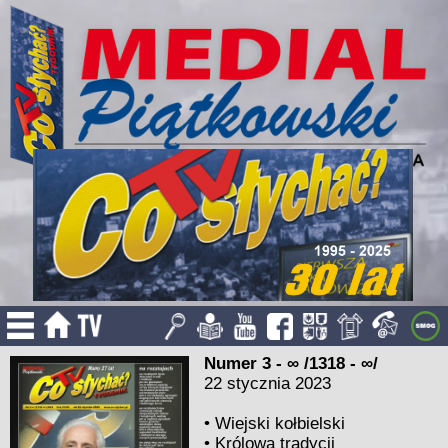
Numer 3 - ∞ /1318 - ∞/
22 stycznia 2023
•
Wiejski kołbielski
•
Królowa tradycji