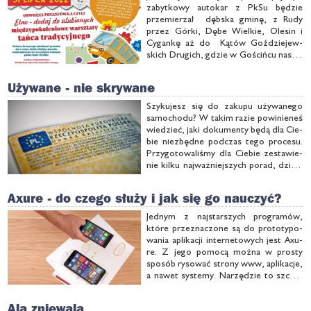
za­byt­ko­wy au­to­kar z PkSu bę­dzie
prze­mie­rzał dęb­ska gmi­nę, z Ru­dy
przez Gór­ki, Dę­be Wiel­kie, Ole­sin i
Cy­gan­kę aż do Ką­tów Goź­dzie­jew­
skich Dru­gich, gdzie w Go­ściń­cu na­stą­
pi fi­nał ta­necz­nej wy­ciecz­ki. Każ­dy mo­
że być pa­sa­że­rem i to bez bi­le­tu, czy­li
Używane - nie skrywane
na ga­pę...
Szy­ku­jesz się do za­ku­pu uży­wa­ne­go
sa­mo­cho­du? W ta­kim ra­zie po­wi­nie­neś
wie­dzieć, ja­ki do­ku­men­ty bę­dą dla Cie­
bie nie­zbęd­ne pod­czas te­go pro­ce­su.
Przy­go­to­wa­li­śmy dla Cie­bie ze­sta­wie­
nie kil­ku naj­waż­niej­szych po­rad, dzię­ki
cze­mu nie po­peł­nisz ga­fy pod­czas za­
ku­pów...
Axure - do czego służy i jak się go nauczyć?
Jed­nym z naj­star­szych pro­gra­mów,
któ­re prze­zna­czo­ne są do pro­to­ty­po­
wa­nia apli­ka­cji in­ter­ne­to­wych jest Axu­
re. Z je­go po­mo­cą moż­na w pro­sty
spo­sób ry­so­wać stro­ny www, apli­ka­cje,
a na­wet sys­te­my. Na­rzę­dzie to szcze­
gól­nie chęt­nie wy­ko­rzy­sty­wa­ne jest na
eta­pie two­rze­nia kon­cep­cji. Kurs Axu­re
Ala zniewala
to do­bry wy­bór dla wszyst­kich, …