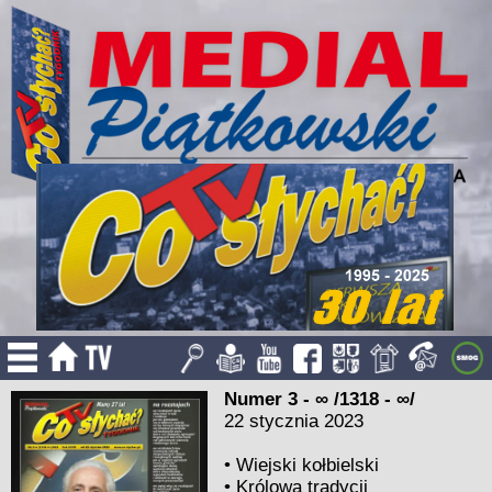
Numer 3 - ∞ /1318 - ∞/
22 stycznia 2023
•
Wiejski kołbielski
•
Królowa tradycji