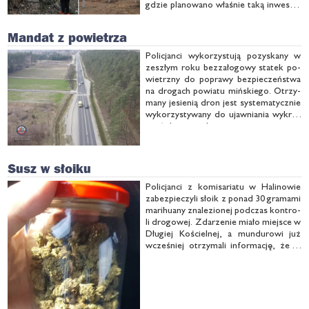
gdzie pla­no­wa­no wła­śnie ta­ką in­we­sty­
cję.
Mandat z powietrza
Po­li­cjan­ci wy­ko­rzy­stu­ją po­zy­ska­ny w
ze­szłym ro­ku bez­za­ło­go­wy sta­tek po­
wietrz­ny do po­pra­wy bez­pie­czeń­stwa
na dro­gach po­wia­tu miń­skie­go. Otrzy­
ma­ny je­sie­nią dron jest sys­te­ma­tycz­nie
wy­ko­rzy­sty­wa­ny do ujaw­nia­nia wy­kro­
czeń dro­go­wych.
Susz w słoiku
Po­li­cjan­ci z ko­mi­sa­ria­tu w Ha­li­no­wie
za­bez­pie­czy­li sło­ik z po­nad 30 gra­ma­mi
ma­ri­hu­any zna­le­zio­nej pod­czas kon­tro­
li dro­go­wej. Zda­rze­nie mia­ło miej­sce w
Dłu­giej Ko­ściel­nej, a mun­du­ro­wi już
wcze­śniej otrzy­ma­li in­for­ma­cję, że w
oso­bo­wym For­dzie mo­gą zna­leźć nar­
ko­ty­ki. Kie­dy więc do­strze­gli po­jazd,
przy­stą­pi­li do kon­tro­li, w cza­sie …