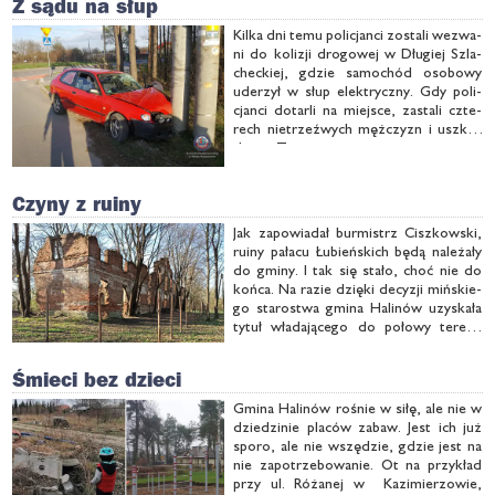
Z sądu na słup
Kil­ka dni te­mu po­li­cjan­ci zo­sta­li we­zwa­
ni do ko­li­zji dro­go­wej w Dłu­giej Szla­
chec­kiej, gdzie sa­mo­chód oso­bo­wy
ude­rzył w słup elek­trycz­ny. Gdy po­li­
cjan­ci do­tar­li na miej­sce, za­sta­li czte­
rech nie­trzeź­wych męż­czyzn i uszko­
dzo­ną To­yo­tę.
Czyny z ruiny
Jak za­po­wia­dał bur­mistrz Cisz­kow­ski,
ru­iny pa­ła­cu Łu­bień­skich bę­dą na­le­ża­ły
do gmi­ny. I tak się sta­ło, choć nie do
koń­ca. Na ra­zie dzię­ki de­cy­zji miń­skie­
go sta­ro­stwa gmi­na Ha­li­nów uzy­ska­ła
ty­tuł wła­da­ją­ce­go do po­ło­wy te­re­nu
par­ku oka­la­ją­ce­go Pa­łac Łu­bień­skich w
Oku­nie­wie.
Śmieci bez dzieci
Gmi­na Ha­li­nów ro­śnie w si­łę, ale nie w
dzie­dzi­nie pla­ców za­baw. Jest ich już
spo­ro, ale nie wszę­dzie, gdzie jest na
nie za­po­trze­bo­wa­nie. Ot na przy­kład
przy ul. Ró­ża­nej w Ka­zi­mie­rzo­wie,