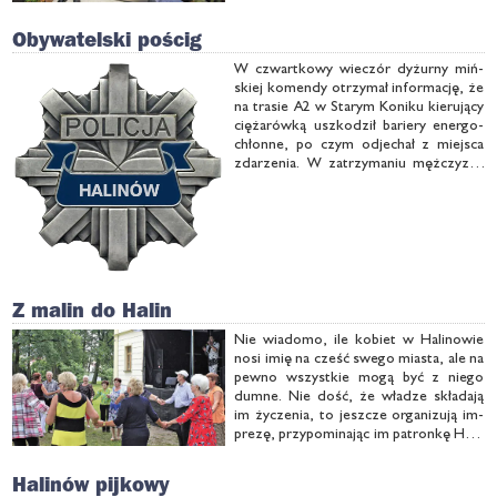
raz am­bit­ne pla­ny wresz­cie się …
Obywatelski pościg
W czwart­ko­wy wie­czór dy­żur­ny miń­
skiej ko­men­dy otrzy­mał in­for­ma­cję, że
na tra­sie A2 w Sta­rym Ko­ni­ku kie­ru­ją­cy
cię­ża­rów­ką uszko­dził ba­rie­ry ener­go­
chłon­ne, po czym od­je­chał z miej­sca
zda­rze­nia. W za­trzy­ma­niu męż­czy­zny
po­mógł miesz­ka­niec po­wia­tu otwoc­
kie­go, któ­ry, wi­dząc co się sta­ło, po­
sta­no­wił po­je­chać za …
Z malin do Halin
Nie wia­do­mo, ile ko­biet w Ha­li­no­wie
no­si imię na cześć swe­go mia­sta, ale na
pew­no wszyst­kie mo­gą być z nie­go
dum­ne. Nie dość, że wła­dze skła­da­ją
im ży­cze­nia, to jesz­cze or­ga­ni­zu­ją im­
pre­zę, przy­po­mi­na­jąc im pa­tron­kę Ha­li­
nę Kusz­kow­ską, któ­ra by­ła spad­ko­bier­
czy­nią ma­jąt­ku, na któ­rym po­wsta­ły
Halinów pijkowy
słyn­ne Wil­le …