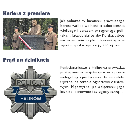
Kariera z premiera
Jak po­ka­zać w ka­mie­niu praw­ni­cze­go
he­ro­sa wal­ki o wol­ność, a jed­no­cze­śnie
wiel­kie­go i za­ra­zem prze­gra­ne­go po­li­
ty­ka… Ja­ka dzi­siaj by­ła­by Pol­ska, gdy­by
nie od­wo­ła­nie rzą­du Ol­szew­skie­go w
wy­ni­ku spi­sku opo­zy­cji, któ­rej nie w
smak by­ło ujaw­nie­nie taj­nych agen­tów
ko­mu­ny… No i dla­cze­go aku­rat w
Prąd na działkach
Oku­nie­wie sta­nął …
Funk­cjo­na­riu­sze z Ha­li­no­wa pro­wa­dzą
po­stę­po­wa­nie wy­ja­śnia­ją­ce w spra­wie
nie­le­gal­ne­go pod­łą­cze­nia do sie­ci elek­
trycz­nej na te­re­nie ogród­ków dział­ko­
wych. Męż­czy­zna, po odłą­cze­niu je­go
licz­ni­ka, po­now­nie bez zgo­dy za­rząd­cy
te­re­nu przy­łą­czył się do sie­ci ener­ge­
tycz­nej. Trwa usta­la­nie oko­licz­no­ści
te­go prze­stęp­stwa i …