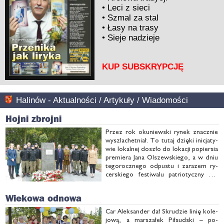
•
Leci z sieci
•
Szmal za stal
•
Łasy na trasy
•
Sieje nadzieje
KUP SUBSKRYPCJĘ
Halinów - Aktualności / Artykuły / Wiadomości
Hojni zbrojni
Przez rok oku­niew­ski ry­nek znacz­nie
wy­szla­chet­niał. To tu­taj dzię­ki ini­cja­ty­
wie lo­kal­nej do­szło do lo­ka­cji po­pier­sia
pre­mie­ra Ja­na Ol­szew­skie­go, a w dniu
te­go­rocz­ne­go od­pu­stu i za­ra­zem ry­
cer­skie­go fe­sti­wa­lu pa­trio­tycz­ny ze­
staw uzu­peł­ni­ła ta­bli­ca przy­po­mi­na­ją­ca
wal­ki o Oku­niew w 1920 ro­ku. Zmie­ni­ły
Wiekowa odnowa
się tak­że ru­iny pa­ła­cu, …
Car Alek­san­der dał Skru­dzie li­nię ko­le­
jo­wą, a mar­sza­łek Pił­sud­ski – po­