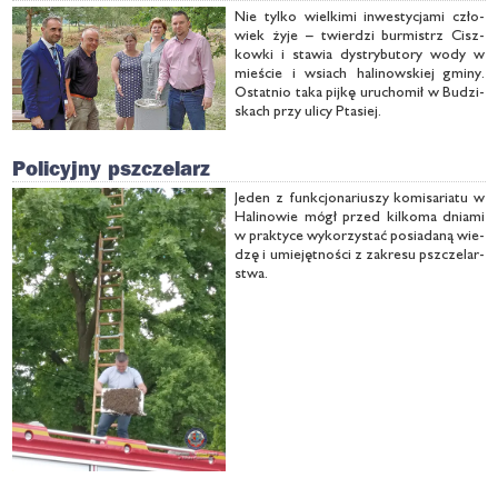
Nie tyl­ko wiel­ki­mi in­we­sty­cja­mi czło­
wiek ży­je – twier­dzi bur­mistrz Cisz­
kow­ki i sta­wia dys­try­bu­to­ry wo­dy w
mie­ście i wsiach ha­li­now­skiej gmi­ny.
Ostat­nio ta­ka pij­kę uru­cho­mił w Bu­dzi­
skach przy uli­cy Pta­siej.
Policyjny pszczelarz
Je­den z funk­cjo­na­riu­szy ko­mi­sa­ria­tu w
Ha­li­no­wie mógł przed kil­ko­ma dnia­mi
w prak­ty­ce wy­ko­rzy­stać po­sia­da­ną wie­
dzę i umie­jęt­no­ści z za­kre­su psz­cze­lar­
stwa.