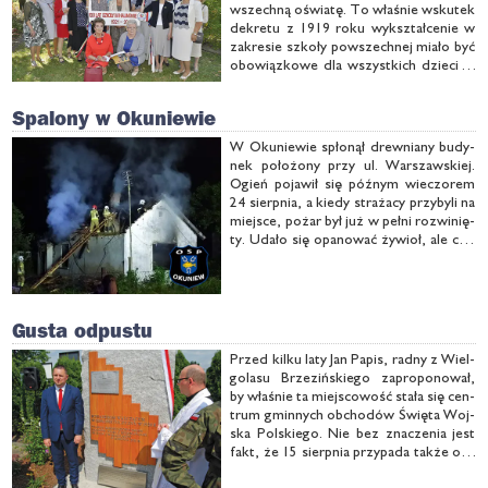
wszech­ną oświa­tę. To wła­śnie wsku­tek
de­kre­tu z 1919 ro­ku wy­kształ­ce­nie w
za­kre­sie szko­ły po­wszech­nej mia­ło być
obo­wiąz­ko­we dla wszyst­kich dzie­ci w
wie­ku szkol­nym od 7 do 14 lat. Na­wa­ła
bol­sze­wic­ka odło­ży­ła w cza­sie po­wsta­
Spalony w Okuniewie
nie szko­ły, ale już 1 wrze­śnia 1921 …
W Oku­nie­wie spło­nął drew­nia­ny bu­dy­
nek po­ło­żo­ny przy ul. War­szaw­skiej.
Ogień po­ja­wił się póź­nym wie­czo­rem
24 sierp­nia, a kie­dy stra­ża­cy przy­by­li na
miej­sce, po­żar był już w peł­ni roz­wi­nię­
ty. Uda­ło się opa­no­wać ży­wioł, ale ca­ły
bu­dy­nek uległ spa­le­niu. Na szczę­ście
był to pu­sto­stan, więc oby­ło się bez
ofiar.
Gusta odpustu
Przed kil­ku la­ty Jan Pa­pis, rad­ny z Wiel­
go­la­su Brze­ziń­skie­go za­pro­po­no­wał,
by wła­śnie ta miej­sco­wość sta­ła się cen­
trum gmin­nych ob­cho­dów Świę­ta Woj­
ska Pol­skie­go. Nie bez zna­cze­nia jest
fakt, że 15 sierp­nia przy­pa­da tak­że od­
pust w miej­sco­wej pa­ra­fii. Wte­dy wszy­
scy przy­kla­snę­li te­mu po­my­sło­wi, a te­