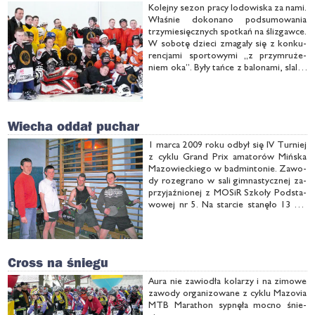
Ko­lej­ny se­zon pra­cy lo­do­wi­ska za na­mi.
Wła­śnie do­ko­na­no pod­su­mo­wa­nia
trzy­mie­sięcz­nych spo­tkań na śli­zgaw­ce.
W so­bo­tę dzie­ci zma­ga­ły się z kon­ku­
ren­cja­mi spor­to­wy­mi „z przy­mru­że­
niem oka”. By­ły tań­ce z ba­lo­na­mi, sla­lo­
my, rzu­ty rin­giem na pa­ty­ki oraz qu­iz
wie­dzy o lo­do­wi­sku, w któ­rym dzie­ci
wy­ka­za­ły się wie­dzą …
Wiecha oddał puchar
1 mar­ca 2009 ro­ku od­był się IV Tur­niej
z cy­klu Grand Prix ama­to­rów Miń­ska
Ma­zo­wiec­kie­go w bad­min­to­nie. Za­wo­
dy ro­ze­gra­no w sa­li gim­na­stycz­nej za­
przy­jaź­nio­nej z MO­SiR Szko­ły Pod­sta­
wo­wej nr 5. Na star­cie sta­nę­ło 13 za­
wod­ni­ków. Tur­niej ro­ze­gra­ny zo­stał
sys­te­mem gru­po­wo-pu­cha­ro­wym, lot­
ka­mi syn­te­tycz­ny­mi Yonex Ma­vis 500
Cross na śniegu
Au­ra nie za­wio­dła ko­la­rzy i na zi­mo­we
za­wo­dy or­ga­ni­zo­wa­ne z cy­klu Ma­zo­via
MTB Ma­ra­thon syp­nę­ła moc­no śnie­