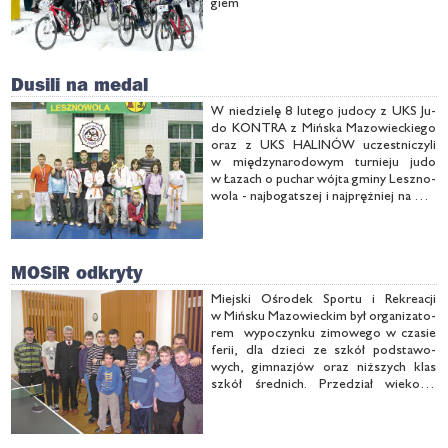
giem
Dusili na medal
W nie­dzie­lę 8 lu­te­go ju­do­cy z UKS Ju­
do KON­TRA z Miń­ska Ma­zo­wiec­kie­go
oraz z UKS HA­LI­NÓW uczest­ni­czy­li
w mię­dzy­na­ro­do­wym tur­nie­ju ju­do
w Ła­zach o pu­char wój­ta gmi­ny Lesz­no­
wo­la - naj­bo­gat­szej i naj­pręż­niej na Ma­
zow­szu.
MOSiR odkryty
Miej­ski Ośro­dek Spor­tu i Re­kre­acji
w Miń­sku Ma­zo­wiec­kim był or­ga­ni­za­to­
rem wy­po­czyn­ku zi­mo­we­go w cza­sie
fe­rii, dla dzie­ci ze szkół pod­sta­wo­
wych, gim­na­zjów oraz niż­szych klas
szkół śred­nich. Prze­dział wie­ko­wy
pod­opiecz­nych wa­hał się od
6 do 17 lat, a or­ga­ni­zo­wa­ne za­ję­cia
mia­ły cha­rak­ter otwar­ty