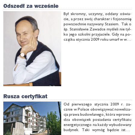
Odszedł za wcześnie
Był skrom­ny, uczyn­ny, od­da­ny oświa­
cie, a przez swój cha­rak­ter i fi­zjo­no­mię
po­wszech­nie na­zy­wa­ny Sta­siem. Tak o
śp. Sta­ni­sła­wie Za­wad­ce my­śle­li nie tyl­
ko je­go szkol­ni przy­ja­cie­le. Gdy na po­
cząt­ku stycz­nia 2009 ro­ku umarł w wie­
ku 65 lat, wie­lu py­ta­ło - dla­cze­go tak
szyb­ko, o wie­le lat za wcze­śnie...
Rusza certyfikat
Od pierw­sze­go stycz­nia 2009 r. za­
cznie w Pol­sce obo­wią­zy­wać no­we­li­za­
cja pra­wa bu­dow­la­ne­go, któ­ra wpro­wa­
dza obo­wią­zek po­sia­da­nia cer­ty­fi­ka­tu
ener­ge­tycz­ne­go na każ­dy wy­bu­do­wa­ny
bu­dy­nek. Ta­ki wy­móg bę­dzie ist­niał
tak­że w przy­pad­ku sprze­da­ży lub wy­