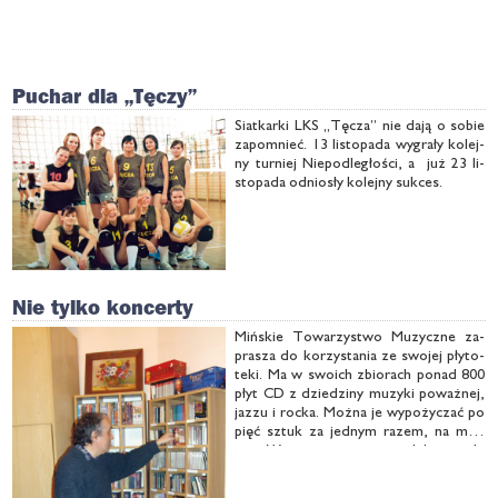
Puchar dla „Tęczy”
Siat­kar­ki LKS „Tę­cza” nie da­ją o so­bie
za­po­mnieć. 13 li­sto­pa­da wy­gra­ły ko­lej­
ny tur­niej Nie­pod­le­gło­ści, a już 23 li­
sto­pa­da od­nio­sły ko­lej­ny suk­ces.
Nie tylko koncerty
Miń­skie To­wa­rzy­stwo Mu­zycz­ne za­
pra­sza do ko­rzy­sta­nia ze swo­jej pły­to­
te­ki. Ma w swo­ich zbio­rach po­nad 800
płyt CD z dzie­dzi­ny mu­zy­ki po­waż­nej,
jaz­zu i roc­ka. Moż­na je wy­po­ży­czać po
pięć sztuk za jed­nym ra­zem, na mie­
siąc. Wy­po­ży­cza­ne są nie­od­płat­nie, ale
pierw­szy raz trze­ba przyjść z do­wo­
dem oso­bi­stym