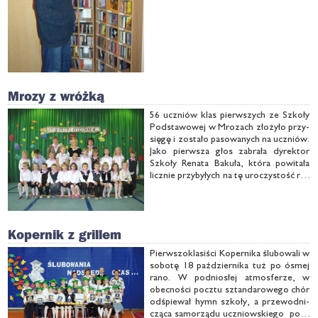
Mrozy z wróżką
56 uczniów klas pierw­szych ze Szko­ły
Pod­sta­wo­wej w Mro­zach zło­ży­ło przy­
się­gę i zo­sta­ło pa­so­wa­nych na uczniów.
Ja­ko pierw­sza głos za­bra­ła dy­rek­tor
Szko­ły Re­na­ta Ba­ku­ła, któ­ra po­wi­ta­ła
licz­nie przy­by­łych na tę uro­czy­stość ro­
dzi­ców na cze­le z prze­wod­ni­czą­cym
ra­dy - Grze­go­rzem Ku­li­kiem
Kopernik z grillem
Pierw­szo­kla­si­ści Ko­per­ni­ka ślu­bo­wa­li w
so­bo­tę 18 paź­dzier­ni­ka tuż po ósmej
ra­no. W pod­nio­słej at­mos­fe­rze, w
obec­no­ści pocz­tu sztan­da­ro­we­go chór
od­śpie­wał hymn szko­ły, a prze­wod­ni­
czą­ca sa­mo­rzą­du uczniow­skie­go pod­