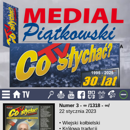
Numer 3 - ∞ /1318 - ∞/
22 stycznia 2023
•
Wiejski kołbielski
•
Królowa tradycji