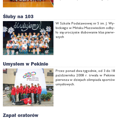
kre­śli­ła, że ma­lu­chy za­wsze mo­gą li­czyć
na po­moc star­szych ko­le­gów. Ży­czy­ła
im rów­nież bar­dzo do­brych wy­ni­ków w
Śluby na 103
…
W Szko­le Pod­sta­wo­wej nr 5 im. J. Wy­
bic­kie­go w Miń­sku Ma­zo­wiec­kim od­by­
ło się uro­czy­ste ślu­bo­wa­nie klas pierw­
szych
Umysłem w Pekinie
Przez po­nad dwa ty­go­dnie, od 3 do 18
paź­dzier­ni­ka 2008 r. trwa­ła w Pe­ki­nie
pierw­sza w dzie­jach olim­pia­da spor­tów
umy­sło­wych.
Zapał oratorów