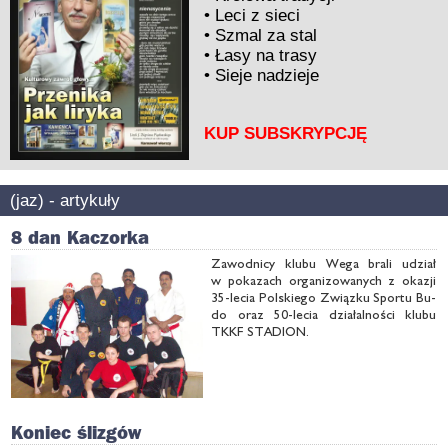
•
Leci z sieci
•
Szmal za stal
•
Łasy na trasy
•
Sieje nadzieje
KUP SUBSKRYPCJĘ
(jaz) - artykuły
8 dan Kaczorka
Za­wod­ni­cy klu­bu We­ga bra­li udział
w po­ka­zach or­ga­ni­zo­wa­nych z oka­zji
35-le­cia Pol­skie­go Związ­ku Spor­tu Bu­
do oraz 50-le­cia dzia­łal­no­ści klu­bu
TKKF STA­DION.
Koniec ślizgów