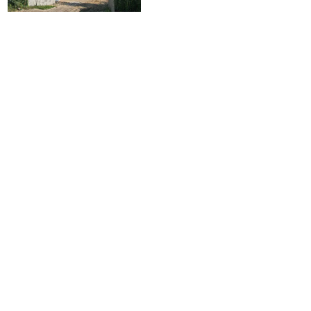
naj­mu star­szych bu­dyn­ków i każ­de­go
miesz­ka­nia – in­for­mu­je na­szych …