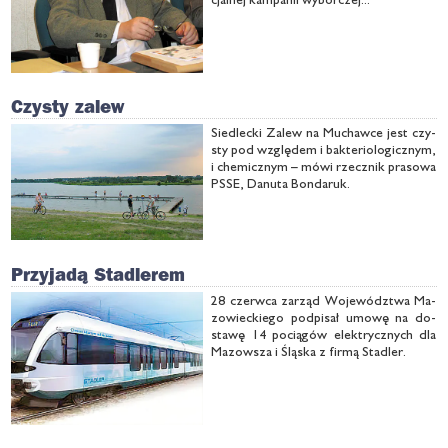
Czysty zalew
Sie­dlec­ki Za­lew na Mu­chaw­ce jest czy­
sty pod wzglę­dem i bak­te­rio­lo­gicz­nym,
i che­micz­nym – mó­wi rzecz­nik pra­so­wa
PSSE, Da­nu­ta Bon­da­ruk.
Przyjadą Stadlerem
28 czerw­ca za­rząd Wo­je­wódz­twa Ma­
zo­wiec­kie­go pod­pi­sał umo­wę na do­
sta­wę 14 po­cią­gów elek­trycz­nych dla
Ma­zow­sza i Ślą­ska z fir­mą Sta­dler.