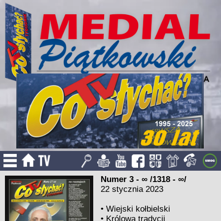
Numer 3 - ∞ /1318 - ∞/
22 stycznia 2023
•
Wiejski kołbielski
•
Królowa tradycji