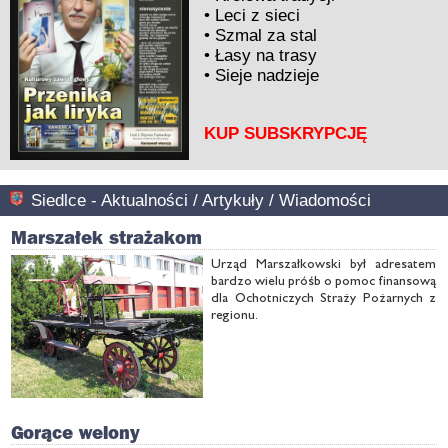
•
Leci z sieci
•
Szmal za stal
•
Łasy na trasy
•
Sieje nadzieje
KUP SUBSKRYPCJĘ
Siedlce - Aktualności / Artykuły / Wiadomości
Marszałek strażakom
Urząd Mar­szał­kow­ski był ad­re­sa­tem
bar­dzo wie­lu próśb o po­moc fi­nan­so­wą
dla Ochot­ni­czych Stra­ży Po­żar­nych z
re­gio­nu.
Gorące welony