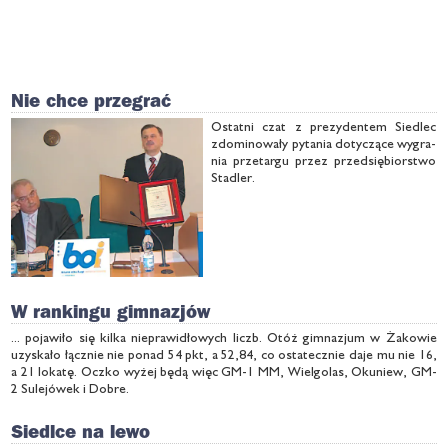
Nie chce przegrać
Ostat­ni czat z pre­zy­den­tem Sie­dlec
zdo­mi­no­wa­ły py­ta­nia do­ty­czą­ce wy­gra­
nia prze­tar­gu przez przed­się­bior­stwo
Sta­dler.
W rankingu gimnazjów
... pojawiło się kilka nieprawidłowych liczb. Otóż gimnazjum w Żakowie
uzyskało łącznie nie ponad 54 pkt, a 52,84, co ostatecznie daje mu nie 16,
a 21 lokatę. Oczko wyżej będą więc GM-1 MM, Wielgolas, Okuniew, GM-
2 Sulejówek i Dobre.
Siedlce na lewo