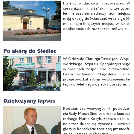
Po ślub w du­cho­tę i nie­po­rzą­dek. W
sprzy­ja­ją­cym mał­żeń­skim przy­się­gom
let­nim se­zo­nie sie­dlec­cy rad­ni miej­scy
ma­ją oka­zję do­świad­czać wraz z go­ść­
mi z naj­róż­niej­szych miejsc, w ja­kich
oko­licz­no­ściach na­rze­cze­ni mó­wią so­
bie „tak”.
Po skórę do Siedlec
W Od­dzia­le Chi­rur­gii Dzie­cię­cej Wo­je­
wódz­kie­go Szpi­ta­la Spe­cja­li­stycz­ne­go
w Sie­dl­cach ze­spół pod prze­wod­nic­
twem or­dy­na­tor Mag­da­le­ny Da­niel
prze­pro­wa­dził za­bieg wsz­cze­pie­nia In­
te­gry u 4-let­nie­go dziec­ka po­ra­żo­ne­go
prą­dem elek­trycz­nym.
Dziękczynny lapsus
Pod­czas czerw­co­we­go, 47. po­sie­dze­
nia Ra­dy Mia­sta Sie­dl­ce drob­ne faux pas
rad­ne­go Mar­ka Ko­sy­la zo­sta­ło oce­nio­
ne przez da­ją­ce się sły­szeć tu i ów­dzie
gło­sy w kon­tek­ście trwa­ją­cej już nie­ofi­
cjal­nej kam­pa­nii wy­bor­czej...