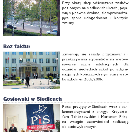
Przy oka­zji ak­cji od­świe­ża­nia zna­ków
po­zio­mych na sie­dlec­kich uli­cach, po­ja­
wią się pew­ne drob­ne, ale wpro­wa­dza­
ją­ce spo­re udo­god­nie­nia i ko­rzy­ści
zmia­ny.
Bez faktur
Zmie­nia­ją się za­sa­dy przy­zna­wa­nia i
prze­ka­zy­wa­nia sty­pen­diów na wy­rów­
ny­wa­nie szans edu­ka­cyj­nych dla
uczniów sie­dlec­kich szkół po­nad­gim­
na­zjal­nych koń­czą­cych się ma­tu­rą w ro­
ku szkol­nym 2005/2006.
Gosiewski w Siedlcach
Po­seł przy­ję­ty w Sie­dl­cach wraz z par­
la­men­ta­rzy­sta­mi z okrę­gu, Krzysz­to­
fem Tchó­rzew­skim i Ma­ria­nem Pił­ką,
na wstę­pie za­po­wie­dział re­ali­za­cję
obiet­nic wy­bor­czych.