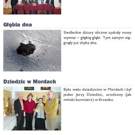
Głębia dna
Sie­dlec­kie dziu­ry ulicz­ne zy­ska­ły no­wy
wy­miar – głę­bię głę­bi. Tym sa­mym się­
gnę­ły już chy­ba dna.
Dziedzic w Mordach
By­ło we­lu dzie­dzi­ców w Mor­dach i był
je­den Je­rzy Dzie­dzic, uro­dzo­ny (jak
miń­ski bur­mistrz) w Krze­sku.