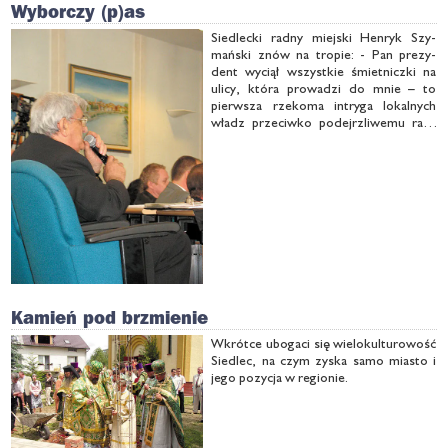
Wyborczy (p)as
Sie­dlec­ki rad­ny miej­ski Hen­ryk Szy­
mań­ski znów na tro­pie: - Pan pre­zy­
dent wy­ciął wszyst­kie śmiet­nicz­ki na
uli­cy, któ­ra pro­wa­dzi do mnie – to
pierw­sza rze­ko­ma in­try­ga lo­kal­nych
władz prze­ciw­ko po­dejrz­li­we­mu rad­
ne­mu.
Kamień pod brzmienie
Wkrót­ce ubo­ga­ci się wie­lo­kul­tu­ro­wość
Sie­dlec, na czym zy­ska sa­mo mia­sto i
je­go po­zy­cja w re­gio­nie.