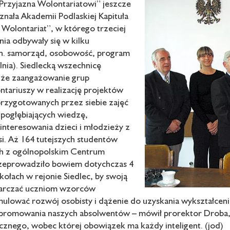
 Przyjazna Wolontariatowi” jeszcze
znała Akademii Podlaskiej Kapituła
Wolontariat”, w którego trzeciej
nia odbywały się w kilku
in. samorząd, osobowość, program
lnia). Siedlecką wszechnicę
uże zaangażowanie grup
tariuszy w realizację projektów
przygotowanych przez siebie zajęć
pogłębiających wiedzę,
ainteresowania dzieci i młodzieży z
si. Aż 164 tutejszych studentów
ch z ogólnopolskim Centrum
rzeprowadziło bowiem dotychczas 4
kołach w rejonie Siedlec, by swoją
tarczać uczniom wzorców
ulować rozwój osobisty i dążenie do uzyskania wykształceni
a promowania naszych absolwentów – mówił prorektor Droba, 
ecznego, wobec której obowiązek ma każdy inteligent. (jod)