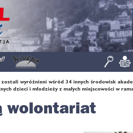
y zostali wyróżnieni wśród 34 innych środowisk akad
jnych dzieci i młodzieży z małych miejscowości w ra
 wolontariat