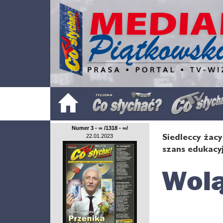
Numer 3 - ∞ /1318 - ∞/
Siedleccy żac
22.01.2023
szans edukacy
Wolą