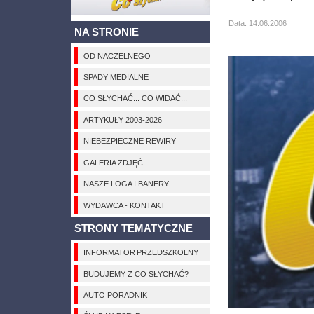
Data:
14.06.2006
NA STRONIE
OD NACZELNEGO
SPADY MEDIALNE
CO SŁYCHAĆ... CO WIDAĆ...
ARTYKUŁY 2003-2026
NIEBEZPIECZNE REWIRY
GALERIA ZDJĘĆ
NASZE LOGA I BANERY
WYDAWCA - KONTAKT
STRONY TEMATYCZNE
INFORMATOR PRZEDSZKOLNY
BUDUJEMY Z CO SŁYCHAĆ?
AUTO PORADNIK