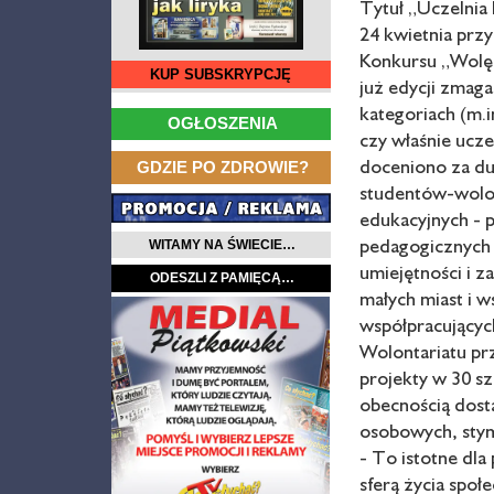
Tytuł „Uczelnia
24 kwietnia przy
Konkursu „Wolę 
KUP SUBSKRYPCJĘ
już edycji zmaga
…
kategoriach (m.
OGŁOSZENIA
czy właśnie ucze
…
doceniono za d
GDZIE PO ZDROWIE?
studentów-wolon
edukacyjnych - 
pedagogicznych 
WITAMY NA ŚWIECIE…
umiejętności i z
ODESZLI Z PAMIĘCĄ…
małych miast i w
współpracujący
Wolontariatu p
projekty w 30 sz
obecnością dos
osobowych, stym
- To istotne dl
sferą życia społ