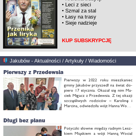
•
Leci z sieci
•
Szmal za stal
•
Łasy na trasy
•
Sieje nadzieje
KUP SUBSKRYPCJĘ
Jakubów - Aktualności / Artykuły / Wiadomości
Pierwszy z Przedewsia
Pierw­szy w 2022 ro­ku miesz­ka­niec
gmi­ny Ja­ku­bów przy­szedł na świat do­
pie­ro 17 stycz­nia. Oka­zał się nim Ma­
ciek Mi­gacz z Przedew­sia. Z tej oka­zji
szczę­śli­wych ro­dzi­ców – Ka­ro­li­nę i
Mar­ci­na, od­wie­dzi­ła wójt Han­na Wo­cial
z prze­wod­ni­czą­cym Krzysz­to­fem Do­
mań­skim i miej­sco­wą soł­ty­sią Ju­sty­ną
Długi bez planu
Szcze­pek.
Po­tycz­ki słow­ne mię­dzy rad­nym Lesz­
kiem Mią­skiem a wójt Han­ną Wo­cial