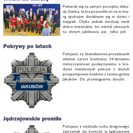
go.
Po­bie­ra­li się na sa­mym po­cząt­ku de­ka­
dy Gier­ka, któ­ra po­zwo­li­ła im na w mia­
rę spo­koj­ne do­ra­bia­nie się w dzie­ci i
ma­ją­tek. Chy­ba jed­nak bar­dziej ce­ni­li
do­bra ma­te­rial­ne, bo wśród obec­nych
na zło­tym ju­bi­le­uszu par, tyl­ko jed­na
za­słu­ży­ła na na­szą de­mo­gra­ficz­ną na­
gro­dę. Być mo­że wię­cej niż czwo­ro
Pokrywy po latach
dzie­ci ma­ją ci, …
Po­li­cjan­ci ze Sta­ni­sła­wo­wa przed­sta­wi­li
wła­śnie za­rzut kra­dzie­ży 34-let­nie­mu
mińsz­cza­ni­no­wi po­dej­rza­ne­mu o kra­
dzież me­ta­lo­wych po­kryw z dwóch
prze­pom­pow­ni ście­ków z te­re­nu gmi­ny
Ja­ku­bów. Do prze­stęp­stwa do­szło w
sierp­niu 2018 ro­ku, a stra­ty osza­co­wa­
no na po­nad 4,4 tys. zł.
Jędrzejowskie promile
Po­li­cjan­ci z wy­dzia­łu ru­chu dro­go­we­go
za­trzy­ma­li do kon­tro­li w Ję­drze­jo­wie