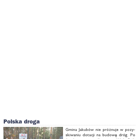
Polska droga
Gmi­na Ja­ku­bów nie próż­nu­je w po­zy­
ski­wa­niu do­ta­cji na bu­do­wę dróg. Po