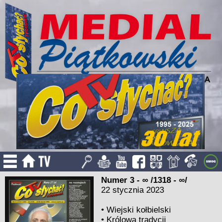
Numer 3 - ∞ /1318 - ∞/
22 stycznia 2023
•
Wiejski kołbielski
•
Królowa tradycji