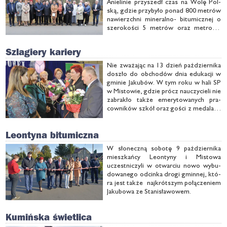
Anie­li­nie przy­szedł czas na Wo­lę Pol­
ską, gdzie przy­by­ło po­nad 800 me­trów
na­wierzch­ni mi­ne­ral­no- bi­tu­micz­nej o
sze­ro­ko­ści 5 me­trów oraz me­tro­we
obu­stron­ne po­bo­cza z kru­szyw ła­ma­
nych.
Szlagiery kariery
Nie zwa­ża­jąc na 13 dzień paź­dzier­ni­ka
do­szło do ob­cho­dów dnia edu­ka­cji w
gmi­nie Ja­ku­bów. W tym ro­ku w ha­li SP
w Mi­sto­wie, gdzie prócz na­uczy­cie­li nie
za­bra­kło tak­że eme­ry­to­wa­nych pra­
cow­ni­ków szkół oraz go­ści z me­da­la­mi
i bar­dziej kon­kret­ny­mi do­wo­da­mi
uzna­nia. Naj­bar­dziej jed­nak okla­ski­wa­
Leontyna bitumiczna
ne by­ły …
W sło­necz­ną so­bo­tę 9 paź­dzier­ni­ka
miesz­kań­cy Le­on­ty­ny i Mi­sto­wa
uczest­ni­czy­li w otwar­ciu no­wo wy­bu­
do­wa­ne­go od­cin­ka dro­gi gmin­nej, któ­
ra jest tak­że naj­krót­szym po­łą­cze­niem
Ja­ku­bo­wa ze Sta­ni­sła­wo­wem.
Kumińska świetlica