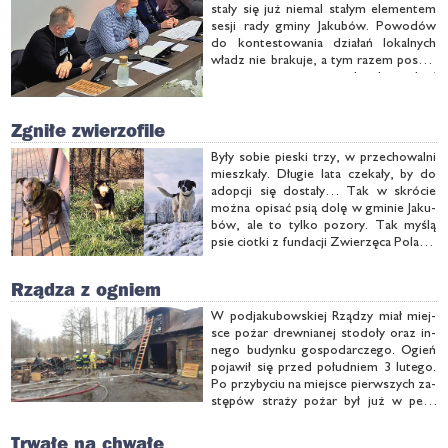
sta­ły się już nie­mal sta­łym ele­men­tem
se­sji ra­dy gmi­ny Ja­ku­bów. Po­wo­dów
do kon­te­sto­wa­nia dzia­łań lo­kal­nych
władz nie bra­ku­je, a tym ra­zem po­szło
o za­cią­gnię­cie no­we­go kre­dy­tu, choć
aku­rat ta­kiej ini­cja­ty­wy na­le­ża­ło się
spo­dzie­wać…
Zgniłe zwierzofile
By­ły so­bie pie­ski trzy, w prze­cho­wal­ni
miesz­ka­ły. Dłu­gie la­ta cze­ka­ły, by do
ad­op­cji się do­sta­ły… Tak w skró­cie
moż­na opi­sać psią do­lę w gmi­nie Ja­ku­
bów, ale to tyl­ko po­zo­ry. Tak my­ślą
psie ciot­ki z fun­da­cji Zwie­rzę­ca Po­la­na,
któ­ra od lat bo­ry­ka się z bra­kiem pie­
nię­dzy. Wę­szą więc wszę­dzie, by je
Rządza z ogniem
zdo­być, …
W pod­ja­ku­bow­skiej Rzą­dzy miał miej­
sce po­żar drew­nia­nej sto­do­ły oraz in­
ne­go bu­dyn­ku go­spo­dar­cze­go. Ogień
po­ja­wił się przed po­łu­dniem 3 lu­te­go.
Po przy­by­ciu na miej­sce pierw­szych za­
stę­pów stra­ży po­żar był już w peł­ni
roz­wi­nię­ty i obej­mo­wał ca­łą sto­do­łę
oraz pod­da­sze bu­dyn­ku go­spo­dar­cze­
Trwałe na chwałę