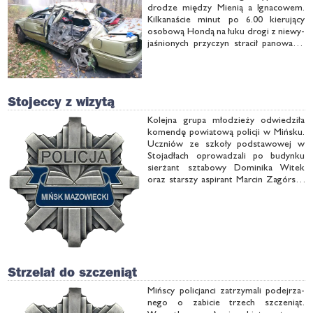
dro­dze mię­dzy Mie­nią a Igna­co­wem.
Kil­ka­na­ście mi­nut po 6.00 kie­ru­ją­cy
oso­bo­wą Hon­dą na łu­ku dro­gi z nie­wy­
ja­śnio­nych przy­czyn stra­cił pa­no­wa­nie
nad po­jaz­dem, wy­padł z tra­sy i ude­rzył
w drze­wo. Na sku­tek od­nie­sio­nych ob­
ra­żeń ży­cia męż­czy­zna zmarł.
Stojeccy z wizytą
Ko­lej­na gru­pa mło­dzie­ży od­wie­dzi­ła
ko­men­dę po­wia­to­wą po­li­cji w Miń­sku.
Uczniów ze szko­ły pod­sta­wo­wej w
Sto­ja­dłach opro­wa­dza­li po bu­dyn­ku
sier­żant szta­bo­wy Do­mi­ni­ka Wi­tek
oraz star­szy aspi­rant Mar­cin Za­gór­ski.
Tra­dy­cyj­nie już od­wie­dzi­li­śmy dy­żur­
kę, po­li­cyj­ny areszt oraz po­miesz­cze­
nie tech­ni­ków kry­mi­na­li­sty­ki.
Strzelał do szczeniąt
Miń­scy po­li­cjan­ci za­trzy­ma­li po­dej­rza­
ne­go o za­bi­cie trzech szcze­niąt.