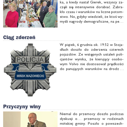
ka, a kie­dy na­stał Gie­rek, wszy­scy za­
czę­li się in­ten­syw­nie do­ra­biać. Za­bra­
kło cza­su i wa­run­ków na licz­ne po­tom­
stwo. No, gdy­by wie­dzie­li, że ktoś wy­
my­śli na­gro­dy de­mo­gra­ficz­ne, na pew­
no by się bar­dziej po­sta­ra­li. Jed­nak nie
by­ło roz­rod­czej su­szy, bo wśród 11
par …
Ciąg zderzeń
W pią­tek, 6 grud­nia ok. 19:52 w Sto­ja­
dłach do­szło do zde­rze­nia czte­rech
po­jaz­dów. Ze wstęp­nych usta­leń po­li­
cjan­tów wy­ni­ka, że kie­ru­ją­cy oso­bo­
wym Vo­lvo nie do­sto­so­wał pręd­ko­ści
do pa­nu­ją­cych wa­run­ków na dro­dze i
ude­rzył w po­prze­dza­ją­cy go Se­at, któ­
ry wje­chał w Hon­dę, a ta ude­rzy­ła w
Sko­dę.
Przyczyny winy
Nie­mal do prze­mo­cy do­szło pod­czas
dys­ku­sji o… prze­mo­cy w ro­dzi­nach
miń­skiej gmi­ny. Po­szło o po­wszech­