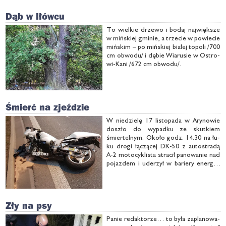
Dąb w Iłówcu
To wiel­kie drze­wo i bo­daj naj­więk­sze
w miń­skiej gmi­nie, a trze­cie w po­wie­cie
miń­skim – po miń­skiej bia­łej to­po­li /700
cm ob­wo­du/ i dę­bie Wia­ru­sie w Ostro­
wi-Ka­ni /672 cm ob­wo­du/.
Śmierć na zjeździe
W nie­dzie­lę 17 li­sto­pa­da w Ary­no­wie
do­szło do wy­pad­ku ze skut­kiem
śmier­tel­nym. Oko­ło godz. 14.30 na łu­
ku dro­gi łą­czą­cej DK-50 z au­to­stra­dą
A-2 mo­to­cy­kli­sta stra­cił pa­no­wa­nie nad
po­jaz­dem i ude­rzył w ba­rie­ry ener­go­
chłon­ne. Ob­ra­że­nia by­ły na ty­le po­waż­
ne, że, po­mi­mo pro­wa­dzo­nej przez
dłu­gi czas re­ani­ma­cji, nie uda­ło się ura­
to­wać ży­cia …
Zły na psy
Pa­nie re­dak­to­rze… to by­ła za­pla­no­wa­