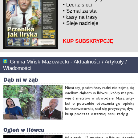
•
Leci z sieci
•
Szmal za stal
•
Łasy na trasy
•
Sieje nadzieje
KUP SUBSKRYPCJĘ
Gmina Mińsk Mazowiecki - Aktualności / Artykuły /
Wiadomości
Dąb ni w ząb
Nie­ste­ty, pod­miń­scy rad­ni nie zaj­mą się
wiel­kim dę­bem w Iłów­cu, któ­ry ma pra­
wie 6 me­trów w ob­wo­dzie. Nasz ar­ty­
kuł o po­trze­bie oto­cze­nia go opie­ką
kon­ser­wa­tor­ską stał się przy­czy­ną dys­
ku­sji pod­czas ostat­niej se­sji ra­dy gmi­
ny.
Ogień w Iłówcu
W pią­tek, 13 grud­nia w Iłów­cu do­szło