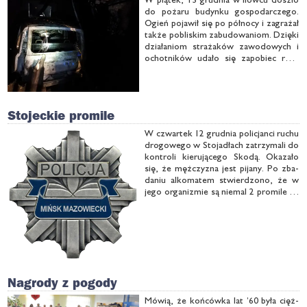
do po­ża­ru bu­dyn­ku go­spo­dar­cze­go.
Ogień po­ja­wił się po pół­no­cy i za­gra­żał
tak­że po­bli­skim za­bu­do­wa­niom. Dzię­ki
dzia­ła­niom stra­ża­ków za­wo­do­wych i
ochot­ni­ków uda­ło się za­po­biec roz­
prze­strze­nie­niu się ognia, ale spło­nął
ob­ję­ty po­ża­rem bu­dy­nek, a tak­że sa­
mo­chód …
Stojeckie promile
W czwar­tek 12 grud­nia po­li­cjan­ci ru­chu
dro­go­we­go w Sto­ja­dłach za­trzy­ma­li do
kon­tro­li kie­ru­ją­ce­go Sko­dą. Oka­za­ło
się, że męż­czy­zna jest pi­ja­ny. Po zba­
da­niu al­ko­ma­tem stwier­dzo­no, że w
je­go or­ga­ni­zmie są nie­mal 2 pro­mi­le al­
ko­ho­lu. Męż­czy­zna stra­cił pra­wo jaz­dy.
Te­raz od­po­wie jesz­cze za kie­ro­wa­nie
po dro­dze pu­blicz­nej w sta­nie …
Nagrody z pogody
Mó­wią, że koń­ców­ka lat ’60 by­ła cięż­