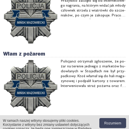
Wszyst­ko za­czę­ło się od in­ter­ne­to­we­
go na­gra­nia, na któ­rym wi­dać jak mło­dy
czło­wiek strze­la z wia­trów­ki do szcze­
nia­ków, po czym je za­ko­pu­je. Pra­cow­
ni­cy po­go­to­wia dla zwie­rząt oraz fun­
da­cji zaj­mu­ją­cej się ujaw­nia­niem i zwal­
cza­niem po­dob­nych …
Włam z pożarem
Po­li­cjan­ci otrzy­ma­li zgło­sze­nie, że po­
żar na te­re­nie jed­ne­go z mar­ke­tów bu­
dow­la­nych w Sto­ja­dłach nie był przy­
pad­ko­wy. Ktoś wła­mał się do ha­li ma­ga­
zy­no­wej i pod­pa­lił kar­to­ny z to­wa­rem.
In­ter­we­nio­wa­ła straż po­żar­na oraz fir­
ma ochro­niar­ska. Stra­ty się­ga­ją 4 tys.
zło­tych.
W ramach naszej witryny stosujemy pliki cookies
.
Rozumiem
[1]
«
5
|
6
|
7
|
8
|
9
»
[42]
Korzystanie z witryny bez zmiany ustawień dotyczących
cookies oznacza, że będą one zamieszczane w Państwa