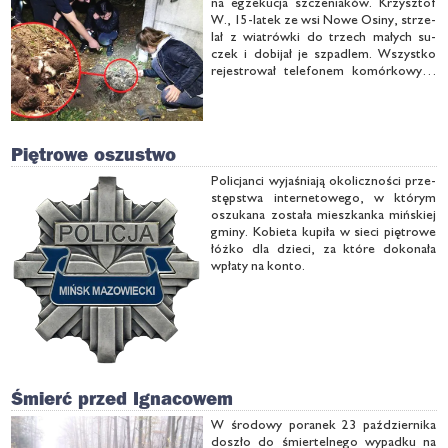
na eg­ze­ku­cja szcze­nia­ków. Krzysz­tof
W., 15-la­tek ze wsi No­we Osi­ny, strze­
lał z wia­trów­ki do trzech ma­łych su­
czek i do­bi­jał je szpa­dlem. Wszyst­ko
re­je­stro­wał te­le­fo­nem ko­mór­ko­wym.
Fil­my, w któ­rych je­ste­śmy po­sia­da­niu,
są wstrzą­sa­ją­ce. Po­trze­bu­je­my po­mo­cy
w …
Piętrowe oszustwo
Po­li­cjan­ci wy­ja­śnia­ją oko­licz­no­ści prze­
stęp­stwa in­ter­ne­to­we­go, w któ­rym
oszu­ka­na zo­sta­ła miesz­kan­ka miń­skiej
gmi­ny. Ko­bie­ta ku­pi­ła w sie­ci pię­tro­we
łóż­ko dla dzie­ci, za któ­re do­ko­na­ła
wpła­ty na kon­to.
Śmierć przed Ignacowem
W śro­do­wy po­ra­nek 23 paź­dzier­ni­ka
do­szło do śmier­tel­ne­go wy­pad­ku na