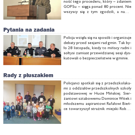
ność te­go pro­ce­de­ru, któ­ry – zda­niem
GOP­Su – się­ga po­nad 80 pro­cent. Nie
wszy­scy się z tym zgo­dzi­li, a na­wet
zło­rze­czy­li wy­ko­rzy­sty­wa­niu do­mo­
wych, czy­li ro­dzin­nych ani­mo­zji do
urzęd­ni­czych ce­lów. …
Pytania na zadania
Po­li­cja wzię­ła się na spo­sób i or­ga­ni­zu­je
de­ba­ty przed se­sja­mi rad gmin. Tak by­
ło 28 li­sto­pa­da, kie­dy to miń­scy rad­ni i
soł­ty­si za­miast prze­wi­dzia­nej se­sji dys­
ku­to­wa­li o bez­pie­czeń­stwie w gmi­nie.
Rady z pluszakiem
Po­li­cjan­ci spo­tka­li się z przed­szko­la­ka­
mi z od­dzia­łów przed­szkol­nych szko­ły
pod­sta­wo­wej w Hu­cie Miń­skiej. Sier­
żan­to­wi szta­bo­we­mu Do­mi­ni­ce Wi­tek i
młod­sze­mu aspi­ran­to­wi Ra­fa­ło­wi Bień­
ce to­wa­rzy­szył straż­nik miej­ski Ro­bert
Szo­stak. Przed­szko­la­ki w wie­ku od 3
do 4 lat oraz od 5 do 6 lat z za­cie­ka­
wie­niem słu­cha­ły po­li­cyj­nych rad i …