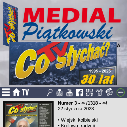
Numer 3 - ∞ /1318 - ∞/
22 stycznia 2023
•
Wiejski kołbielski
•
Królowa tradycji