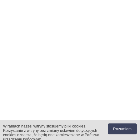
W ramach naszej witryny stosujemy pliki cookies
.
Rozumiem
«
1
|
2
Korzystanie z witryny bez zmiany ustawień dotyczących
cookies oznacza, że będą one zamieszczane w Państwa
urządzeniu końcowym.