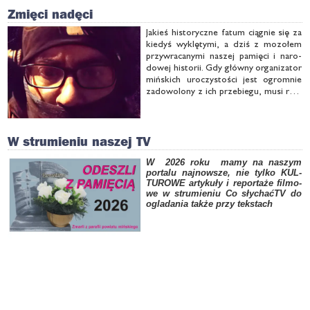
Zmięci nadęci
Ja­kieś hi­sto­rycz­ne fa­tum cią­gnie się za
kie­dyś wy­klę­ty­mi, a dziś z mo­zo­łem
przy­wra­ca­ny­mi na­szej pa­mię­ci i na­ro­
do­wej hi­sto­rii. Gdy głów­ny or­ga­ni­za­tor
miń­skich uro­czy­sto­ści jest ogrom­nie
za­do­wo­lo­ny z ich prze­bie­gu, mu­si rap­
tem wy­ja­śniać fru­stra­cje wło­da­rza mia­
sta i współ­or­ga­ni­za­to­rów. Py­cha po­
prze­dza upa­dek, ale …
W strumieniu naszej TV
W 2026 ro­ku ma­my na na­szym
por­ta­lu naj­now­sze, nie tyl­ko KUL­
TU­RO­WE ar­ty­ku­ły i
re­por­ta­że fil­mo­
we w stru­mie­niu Co sły­chaćTV do
ogla­da­nia tak­że przy tek­stach