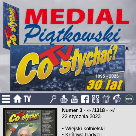
Numer 3 - ∞ /1318 - ∞/
22 stycznia 2023
•
Wiejski kołbielski
•
Królowa tradycji