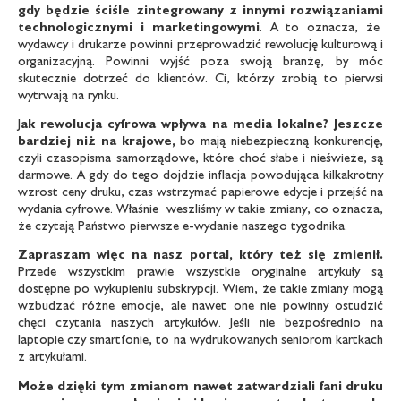
gdy będzie ściśle zintegrowany z innymi rozwiązaniami
technologicznymi i marketingowymi
. A to oznacza, że
wydawcy i drukarze powinni przeprowadzić rewolucję kulturową i
organizacyjną. Powinni wyjść poza swoją branżę, by móc
skutecznie dotrzeć do klientów. Ci, którzy zrobią to pierwsi
wytrwają na rynku.
J
ak rewolucja cyfrowa wpływa na media lokalne? Jeszcze
bardziej niż na krajowe,
bo mają niebezpieczną konkurencję,
czyli czasopisma samorządowe, które choć słabe i nieświeże, są
darmowe. A gdy do tego dojdzie inflacja powodująca kilkakrotny
wzrost ceny druku, czas wstrzymać papierowe edycje i przejść na
wydania cyfrowe. Właśnie weszliśmy w takie zmiany, co oznacza,
że czytają Państwo pierwsze e-wydanie naszego tygodnika.
Zapraszam więc na nasz portal, który też się zmienił.
Przede wszystkim prawie wszystkie oryginalne artykuły są
dostępne po wykupieniu subskrypcji. Wiem, że takie zmiany mogą
wzbudzać różne emocje, ale nawet one nie powinny ostudzić
chęci czytania naszych artykułów. Jeśli nie bezpośrednio na
laptopie czy smartfonie, to na wydrukowanych seniorom kartkach
z artykułami.
Może dzięki tym zmianom nawet zatwardziali fani druku