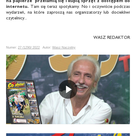
na papierze przełamią się i kupią sprzęt z dostępem do
internetu.
Tam się teraz spotykamy. No i oczywiście podczas
wydarzeń, na które zaproszą nas organizatorzy lub dociekliwi
czytelnicy...
WASZ REDAKTOR
Numer:
27 /1290/ 2022
Autor:
Wasz Naczelny
Odtwarz