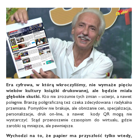
Era cyfrowa, w którą wkroczyliśmy, nie wymaże pięciu
wieków kultury książki drukowanej, ale będzie miała
głębokie skutki.
Kto nie zrozumie tych zmian – ucierpi, a nawet
polegnie. Branżę poligraficzną też czeka zdecydowana i radykalna
przemiana. Pomysłów nie brakuje, ale obniżanie cen, specjalizacja,
personalizacje, druk on-line, a nawet kody QR mogą nie
wystarczyć. Stąd przenoszenie czasopism do wirtualu, gdzie
zarobki są mniejsze, ale pewniejsze.
Wychodzi na to, że papier ma przyszłość tylko wtedy,