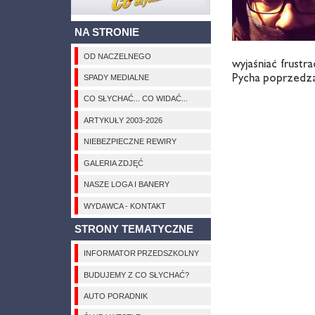
NA STRONIE
OD NACZELNEGO
wy­ja­śniać fru­str
Py­cha po­prze­dz
SPADY MEDIALNE
CO SŁYCHAĆ... CO WIDAĆ...
ARTYKUŁY 2003-2026
NIEBEZPIECZNE REWIRY
GALERIA ZDJĘĆ
NASZE LOGA I BANERY
WYDAWCA - KONTAKT
STRONY TEMATYCZNE
INFORMATOR PRZEDSZKOLNY
BUDUJEMY Z CO SŁYCHAĆ?
AUTO PORADNIK