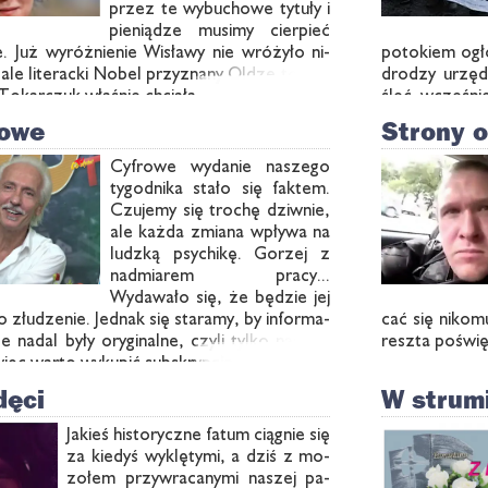
przez te wy­bu­cho­we ty­tu­ły i
pie­nią­dze mu­si­my cier­pieć
e. Już wy­róż­nie­nie Wi­sła­wy nie wró­ży­ło ni­
po­to­kiem ogło
ale li­te­rac­ki No­bel przy­zna­ny Ol­dze to ob­
dro­dzy urzęd­n
ji. To­kar­czuk wła­śnie chcia­ła …
śleć wcze­śnie
stron …
rowe
Strony 
Cy­fro­we wy­da­nie na­sze­go
ty­go­dni­ka sta­ło się fak­tem.
Czu­je­my się tro­chę dziw­nie,
ale każ­da zmia­na wpły­wa na
ludz­ką psy­chi­kę. Go­rzej z
nad­mia­rem pra­cy...​
Wydawało się, że bę­dzie jej
o złu­dze­nie. Jed­nak się sta­ra­my, by in­for­ma­
cać się ni­ko­m
e na­dal by­ły ory­gi­nal­ne, czy­li tyl­ko na­sze i
resz­ta po­świ
ięc war­to wy­ku­pić sub­skryp­cję...
dęci
W strumi
Ja­kieś hi­sto­rycz­ne fa­tum cią­gnie się
za kie­dyś wy­klę­ty­mi, a dziś z mo­
zo­łem przy­wra­ca­ny­mi na­szej pa­