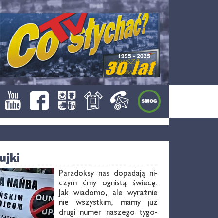
ujki
Pa­ra­dok­sy nas do­pa­da­ją ni­
czym ćmy ogni­stą świe­cę.
Jak wia­do­mo, ale wy­raź­nie
nie wszyst­kim, ma­my już
dru­gi nu­mer na­sze­go ty­go­