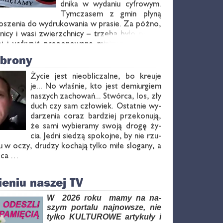
dni­ka w wy­da­niu cy­fro­wym.
Tym­cza­sem z gmin pły­ną
­sze­nia do wy­dru­ko­wa­nia w pra­sie. Za póź­no,
i­cy i wa­si zwierzch­ni­cy – trze­ba by­ło po­my­
j i wy­ku­pić pro­po­no­wa­ne mi­ni­mum, czy­li 50
obrony
Ży­cie jest nie­obli­czal­ne, bo kreu­je
je... No wła­śnie, kto jest de­miur­giem
na­szych za­cho­wań... Stwór­ca, los, zły
duch czy sam czło­wiek. Ostat­nie wy­
da­rze­nia co­raz bar­dziej prze­ko­nu­ją,
że sa­mi wy­bie­ra­my swo­ją dro­gę ży­
cia. Jed­ni sie­dzą spo­koj­ne, by nie rzu­
u w oczy, dru­dzy ko­cha­ją tyl­ko mi­łe slo­ga­ny, a
ę­ca …
eniu naszej TV
W 2026 ro­ku ma­my na na­
szym por­ta­lu naj­now­sze, nie
tyl­ko KUL­TU­RO­WE ar­ty­ku­ły i