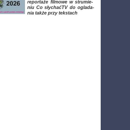
re­por­ta­że fil­mo­we w stru­mie­
niu Co sły­chaćTV do ogla­da­
nia tak­że przy tek­stach