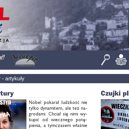
- artykuły
ltury
Czujki pl
No­bel po­ka­rał ludz­kość nie
tyl­ko dy­na­mi­tem, ale też na­
gro­da­mi. Chciał się ni­mi wy­
ku­pić od wiecz­ne­go po­tę­
pie­nia, a tym­cza­sem wła­śnie