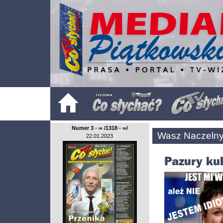
Numer 3 - ∞ /1318 - ∞/
Wasz Naczelny 
22.01.2023
Pazury ku