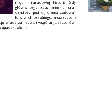
mię­ci i na­ro­do­wej hi­sto­rii. Gdy
głów­ny or­ga­ni­za­tor miń­skich uro­
czy­sto­ści jest ogrom­nie za­do­wo­
lo­ny z ich prze­bie­gu, mu­si rap­tem
a­cje wło­da­rza mia­sta i współ­or­ga­ni­za­to­rów.
a upa­dek, ale …