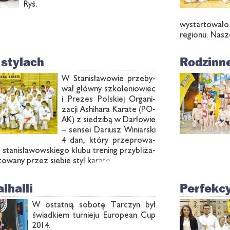
Ryś.
wy­star­to­wa­
re­gio­nu. Na­s
stylach
Rodzinn
W Sta­ni­sła­wo­wie prze­by­
wał głów­ny szko­le­nio­wiec
i Pre­zes Pol­skiej Or­ga­ni­
za­cji Ashi­ha­ra Ka­ra­te (PO­
AK) z sie­dzi­bą w Dar­ło­wie
– sen­sei Da­riusz Wi­niar­ski
4 dan, któ­ry prze­pro­wa­
ta­ni­sła­wow­skie­go klu­bu tre­ning przy­bli­ża­
to­wa­ny przez sie­bie styl ka­ra­te.
lhalli
Perfekcy
W ostat­nią so­bo­tę Tar­czyn był
świad­kiem tur­nie­ju Eu­ro­pe­an Cup
2014.