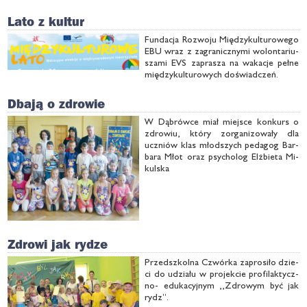
Lato z kultur
Fun­da­cja Roz­wo­ju Mię­dzy­kul­tu­ro­we­go
EBU wraz z za­gra­nicz­ny­mi wo­lon­ta­riu­
sza­mi EVS za­pra­sza na wa­ka­cje peł­ne
mię­dzy­kul­tu­ro­wych do­świad­czeń.
Dbają o zdrowie
W Dą­brów­ce miał miej­sce kon­kurs o
zdro­wiu, któ­ry zor­ga­ni­zo­wa­ły dla
uczniów klas młod­szych pe­da­gog Bar­
ba­ra Młot oraz psy­cho­log Elż­bie­ta Mi­
kul­ska
Zdrowi jak rydze
Przed­szkol­na Czwór­ka za­pro­si­ło dzie­
ci do udzia­łu w pro­jek­cie pro­fi­lak­tycz­
no- edu­ka­cyj­nym ,,Zdro­wym być jak
rydz”.