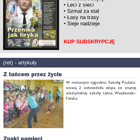
•
Leci z sieci
•
Szmal za stal
•
Łasy na trasy
•
Sieje nadzieje
KUP SUBSKRYPCJĘ
(ret) - artykuły
Z tańcem przez życie
W mi­nio­nym ty­go­dniu Szko­łę Pod­sta­
wo­wą 2 od­wie­dzi­ła eki­pa ze zna­nej
olsz­tyń­skiej szko­ły tań­ca Wa­si­lew­ski-
Fel­ska.
Znaki pamięci