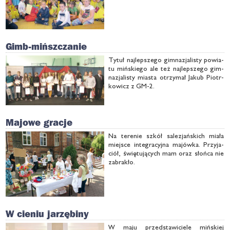
Gimb-mińszczanie
Ty­tuł naj­lep­sze­go gim­na­zja­li­sty po­wia­
tu miń­skie­go ale też naj­lep­sze­go gim­
na­zja­li­sty mia­sta otrzy­mał Ja­kub Piotr­
ko­wicz z GM-2.
Majowe gracje
Na te­re­nie szkół sa­le­zjań­skich mia­ła
miej­sce in­te­gra­cyj­na ma­jów­ka. Przy­ja­
ciół, świę­tu­ją­cych mam oraz słoń­ca nie
za­bra­kło.
W cieniu jarzębiny
W ma­ju przed­sta­wi­cie­le miń­skiej