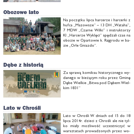
Obozowe lato
Na po­cząt­ku lip­ca har­ce­rze i har­cer­ki z
huf­ca „Ma­zow­sze” – 13 DH „Wa­ta­ha”,
7 MDW „Czar­ne Wil­ki” i in­struk­to­rzy
KI „Har­ce­rze Wy­klę­ci” spę­dza­li czas na
obo­zie w Opar­to­wie k. Raj­gro­du w ba­
zie „Or­le Gniaz­do”.
Dębe z historią
Za spra­wą ko­mik­su hi­sto­rycz­ne­go wy­
da­ne­go w bie­żą­cym ro­ku przez Gmi­nę
Dę­be Wiel­kie „Bi­twa pod Dę­bem Wiel­
kim 1831”
Lato w Chrośli
La­to w Chro­śli W dniach od 15 do 18
lip­ca 2014r. dzie­ci z Chro­śli ale nie tyl­
ko mia­ły moż­li­wość uczest­ni­czyć w
warsz­ta­tach pro­wa­dzo­nych przez wo­