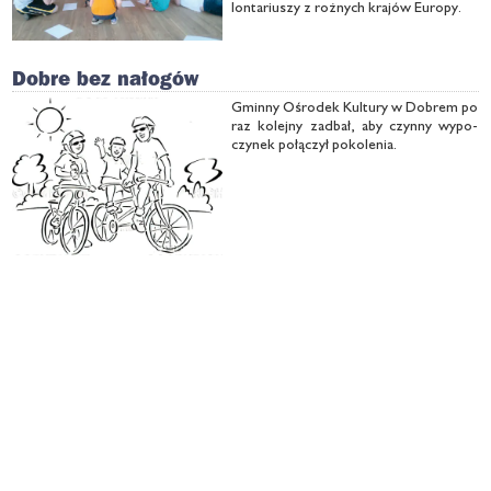
lon­ta­riu­szy z roż­nych kra­jów Eu­ro­py.
Dobre bez nałogów
Gmin­ny Ośro­dek Kul­tu­ry w Do­brem po
raz ko­lej­ny za­dbał, aby czyn­ny wy­po­
czy­nek po­łą­czył po­ko­le­nia.