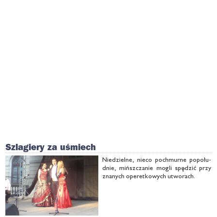
Szlagiery za uśmiech
Nie­dziel­ne, nie­co po­chmur­ne po­po­łu­
dnie, mińsz­cza­nie mo­gli spę­dzić przy
zna­nych ope­ret­ko­wych utwo­rach.