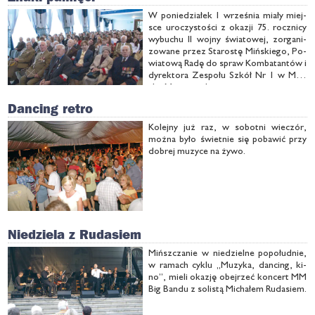
W po­nie­dzia­łek 1 wrze­śnia mia­ły miej­
sce uro­czy­sto­ści z oka­zji 75. rocz­ni­cy
wy­bu­chu II woj­ny świa­to­wej, zor­ga­ni­
zo­wa­ne przez Sta­ro­stę Miń­skie­go, Po­
wia­to­wą Ra­dę do spraw Kom­ba­tan­tów i
dy­rek­to­ra Ze­spo­łu Szkół Nr 1 w Miń­
sku Ma­zo­wiec­kim.
Dancing retro
Ko­lej­ny już raz, w so­bot­ni wie­czór,
moż­na by­ło świet­nie się po­ba­wić przy
do­brej mu­zy­ce na ży­wo.
Niedziela z Rudasiem
Mińsz­cza­nie w nie­dziel­ne po­po­łu­dnie,
w ra­mach cy­klu „Mu­zy­ka, dan­cing, ki­
no”, mie­li oka­zję obej­rzeć kon­cert MM
Big Ban­du z so­li­stą Mi­cha­łem Ru­da­siem.