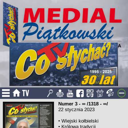
Numer 3 - ∞ /1318 - ∞/
22 stycznia 2023
•
Wiejski kołbielski
•
Królowa tradycji