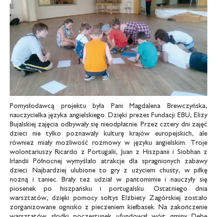
Pomysłodawcą projektu była Pani Magdalena Brewczyńska,
nauczycielka języka angielskiego. Dzięki prezes Fundacji EBU, Elizy
Bujalskiej zajęcia odbywały się nieodpłatnie. Przez cztery dni zajęć
dzieci nie tylko poznawały kulturę krajów europejskich, ale
również miały możliwość rozmowy w języku angielskim. Troje
wolontariuszy Ricardo z Portugalii, Juan z Hiszpanii i Siobhan z
Irlandii Północnej wymyślało atrakcje dla spragnionych zabawy
dzieci. Najbardziej ulubione to gry z użyciem chusty, w piłkę
nożną i taniec. Brały też udział w pantomimie i nauczyły się
piosenek po hiszpańsku i portugalsku. Ostatniego dnia
warsztatów, dzięki pomocy sołtys Elżbiety Zagórskiej zostało
zorganizowane ognisko z pieczeniem kiełbasek. Na zakończenie
warsztatów słodki poczęstunek ufundował wójt gminy Dębe