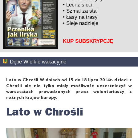
•
Leci z sieci
•
Szmal za stal
•
Łasy na trasy
•
Sieje nadzieje
KUP SUBSKRYPCJĘ
Dębe Wielkie wakacyjne
Lato w Chrośli W dniach od 15 do 18 lipca 2014r. dzieci z
Chrośli ale nie tylko miały możliwość uczestniczyć w
warsztatach prowadzonych przez wolontariuszy z
rożnych krajów Europy.
Lato w Chrośli