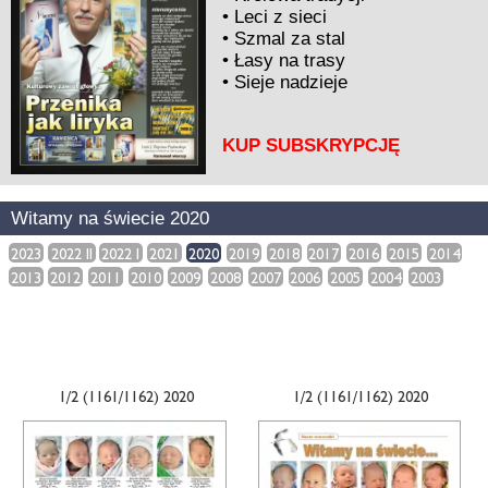
•
Leci z sieci
•
Szmal za stal
•
Łasy na trasy
•
Sieje nadzieje
KUP SUBSKRYPCJĘ
Witamy na świecie 2020
2023
2022 II
2022 I
2021
2020
2019
2018
2017
2016
2015
2014
2013
2012
2011
2010
2009
2008
2007
2006
2005
2004
2003
1/2 (1161/1162) 2020
1/2 (1161/1162) 2020