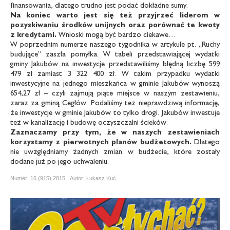
finansowania, dlatego trudno jest podać dokładne sumy.
Na koniec warto jest się też przyjrzeć liderom
w
pozyskiwaniu środków unijnych
oraz porównać te kwoty
z kredytami.
Wnioski mogą być bardzo ciekawe…
W poprzednim numerze naszego tygodnika w artykule pt. „Ruchy
budujące” zaszła pomyłka. W tabeli przedstawiającej wydatki
gminy Jakubów na inwestycje przedstawiliśmy błędną liczbę 599
479 zł zamiast 3 322 400 zł. W takim przypadku wydatki
inwestycyjne na jednego mieszkańca w gminie Jakubów wynoszą
654,27 zł – czyli zajmują piąte miejsce w naszym zestawieniu,
zaraz za gminą Cegłów. Podaliśmy też nieprawdziwą informację,
że inwestycje w gminie Jakubów to tylko drogi. Jakubów inwestuje
też w kanalizację i budowę oczyszczalni ścieków.
Zaznaczamy przy tym, że w naszych
zestawieniach
korzystamy z pierwotnych
planów budżetowych.
Dlatego
nie uwzględniamy żadnych zmian w budżecie, które zostały
dodane już po jego uchwaleniu.
Numer:
16 (915) 2015
Autor:
Łukasz Kuć