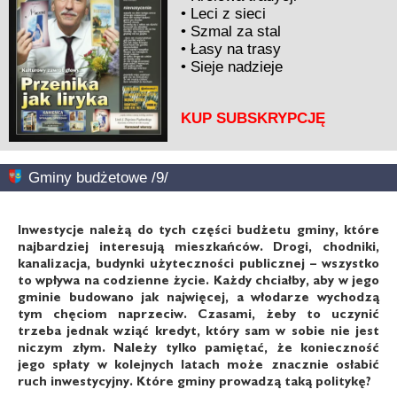
•
Leci z sieci
•
Szmal za stal
•
Łasy na trasy
•
Sieje nadzieje
KUP SUBSKRYPCJĘ
Gminy budżetowe /9/
Inwestycje należą do tych części budżetu gminy, które
najbardziej interesują mieszkańców. Drogi, chodniki,
kanalizacja, budynki użyteczności publicznej – wszystko
to wpływa na codzienne życie. Każdy chciałby, aby w jego
gminie budowano jak najwięcej, a włodarze wychodzą
tym chęciom naprzeciw. Czasami, żeby to uczynić
trzeba jednak wziąć kredyt, który sam w sobie nie jest
niczym złym. Należy tylko pamiętać, że konieczność
jego spłaty w kolejnych latach może znacznie osłabić
ruch inwestycyjny. Które gminy prowadzą taką politykę?