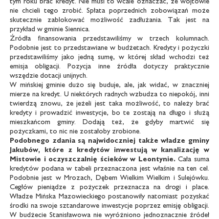
tym roku brać kredyt. Nie musi to wcale oznaczać, że wójtowie
nie chcieli tego zrobić. Spłata poprzednich zobowiązań może
skutecznie zablokować możliwość zadłużania. Tak jest na
przykład w gminie Siennica.
Źródła finansowania przedstawiliśmy w trzech kolumnach.
Podobnie jest to przedstawiane w budżetach. Kredyty i pożyczki
przedstawiliśmy jako jedną sumę, w której skład wchodzi też
emisja obligacji. Pozycja inne źródła dotyczy praktycznie
wszędzie dotacji unijnych.
W mińskiej gminie dużo się buduje, ale, jak widać, w znaczniej
mierze na kredyt. U niektórych radnych wzbudza to niepokój, inni
twierdzą znowu, że jeżeli jest taka możliwość, to należy brać
kredyty i prowadzić inwestycje, bo te zostają na długo i służą
mieszkańcom gminy. Dodają też, że gdyby martwić się
pożyczkami, to nic nie zostałoby zrobione.
Podobnego zdania są najwidoczniej
także władze gminy
Jakubów, które z kredytów
inwestują w kanalizację w
Mistowie
i oczyszczalnię ścieków w Leontynie.
Cała suma
kredytów podana w tabeli przeznaczona jest właśnie na ten cel.
Podobnie jest w Mrozach, Dębem Wielkim Wielkim i Sulejówku.
Cegłów pieniądze z pożyczek przeznacza na drogi i place.
Władze Mińska Mazowieckiego postanowiły natomiast pozyskać
środki na swoje sztandarowe inwestycje poprzez emisję obligacji.
W budżecie Stanisławowa nie wyróżniono jednoznacznie źródeł