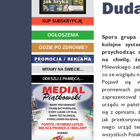
Duda
KUP SUBSKRYPCJĘ
…
OGŁOSZENIA
Spora grupa 
kolejne syst
…
GDZIE PO ZDROWIE?
przychodząc s
na chwilę, ż
Milewskiego ze
WITAMY NA ŚWIECIE…
co ze względu na
ODESZLI Z PAMIĘCĄ…
Pojawił się 
promieniach p
zaprezentował 
urzędu w państ
się z opiniami,
jak przekonywa
niego urząd te
wszystkich Pola