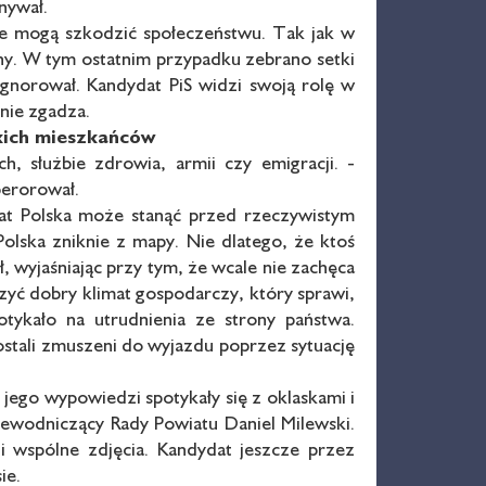
nywał.
re mogą szkodzić społeczeństwu. Tak jak w
ny. W tym ostatnim przypadku zebrano setki
gnorował. Kandydat PiS widzi swoją rolę w
 nie zgadza.
kich mieszkańców
, służbie zdrowia, armii czy emigracji. -
perorował.
 lat Polska może stanąć przed rzeczywistym
olska zniknie z mapy. Nie dlatego, że ktoś
, wyjaśniając przy tym, że wcale nie zachęca
zyć dobry klimat gospodarczy, który sprawi,
otykało na utrudnienia ze strony państwa.
ostali zmuszeni do wyjazdu poprzez sytuację
jego wypowiedzi spotykały się z oklaskami i
ewodniczący Rady Powiatu Daniel Milewski.
 i wspólne zdjęcia. Kandydat jeszcze przez
ie.