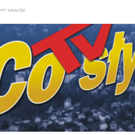
tor:
Łukasz Kuć