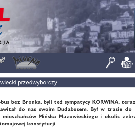
wiecki przedwyborczy
obus bez Bronka, byli też sympatycy KORWiNA, teraz
awitał do nas swoim Dudabusem. Był w trasie do Si
mieszkańców Mińska Mazowieckiego i okolic zebra
iomajowej konstytucji