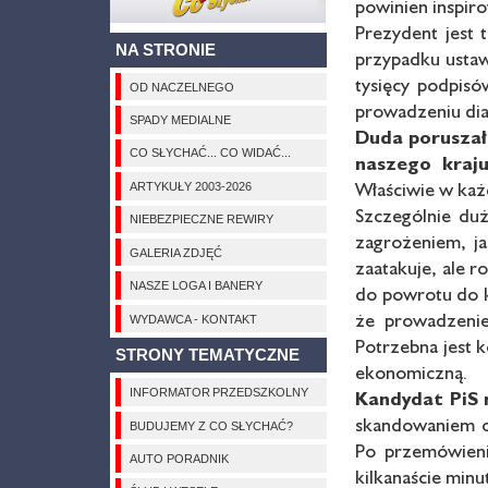
powinien inspir
Prezydent jest 
NA STRONIE
przypadku ustaw
tysięcy podpisó
OD NACZELNEGO
prowadzeniu dial
SPADY MEDIALNE
Duda poruszał
CO SŁYCHAĆ... CO WIDAĆ...
naszego kraju
Właściwie w każ
ARTYKUŁY 2003-2026
Szczególnie duż
NIEBEZPIECZNE REWIRY
zagrożeniem, ja
GALERIA ZDJĘĆ
zaatakuje, ale r
NASZE LOGA I BANERY
do powrotu do k
że prowadzenie 
WYDAWCA - KONTAKT
Potrzebna jest 
STRONY TEMATYCZNE
ekonomiczną.
INFORMATOR PRZEDSZKOLNY
Kandydat PiS 
skandowaniem ok
BUDUJEMY Z CO SŁYCHAĆ?
Po przemówieniu
AUTO PORADNIK
kilkanaście min