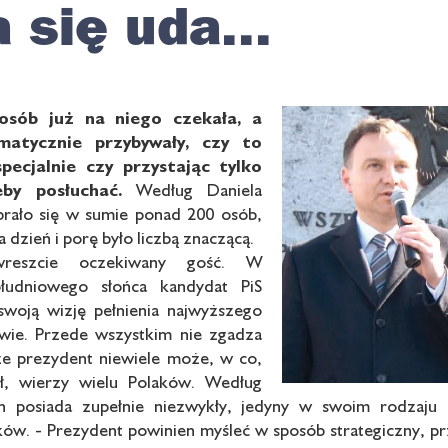
 się uda...
osób już na niego czekała, a
ematycznie przybywały, czy
to
pecjalnie czy przystając
tylko
eby posłuchać.
Według Daniela
brało się w sumie ponad 200 osób,
 dzień i porę było liczbą znaczącą.
wreszcie oczekiwany gość. W
ołudniowego słońca kandydat PiS
swoją wizję pełnienia najwyższego
wie. Przede wszystkim nie zgadza
 że prezydent niewiele może, w co,
ł, wierzy wielu Polaków. Według
n posiada zupełnie niezwykły, jedyny w swoim rodzaju 
ków. - Prezydent powinien myśleć w sposób strategiczny, p