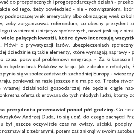
ować do prospołecznych i progospodarczych działań - przeko
także od tego, żeby powiedzieć - nie - rozwiązaniom, któ
y podnoszącej wiek emerytalny albo obniżającej wiek szkol
w, żeby zorganizować referendum, co obecny prezydent zi
ogu i wspieraniu inicjatyw społecznych, nawet jeśli się z nimi
 wiele palących
kwestii, które żywo
interesują wszyst
.
Mówił o prywatyzacji lasów, ubezpieczeniach społecznych
dej dziedzinie są takie elementy, które wymagają naprawy - 
o czasu poświęcił problemowi emigracji. - Za kilkanaście
kim będzie brak Polaków w kraju. Jak zabraknie młodych, P
ozpłynie się w społeczeństwach zachodniej Europy - wieszczył
raju, ponieważ na razie jeszcze nie ma po co. Trzeba stwor
własnej działalności gospodarczej nie będzie ciągle nap
konkretna oferta skierowana do tych młodych ludzi, którzy z
na prezydenta przemawiał
ponad pół godziny.
Co rusz 
rzyków Andrzej Duda, to się uda!, do czego zachęcał Prz
 był jeszcze oczywiście czas na kwiaty, uściski, podpisy
ut rozmawiał z zebranymi, potem zaś zniknął w swoim autobus