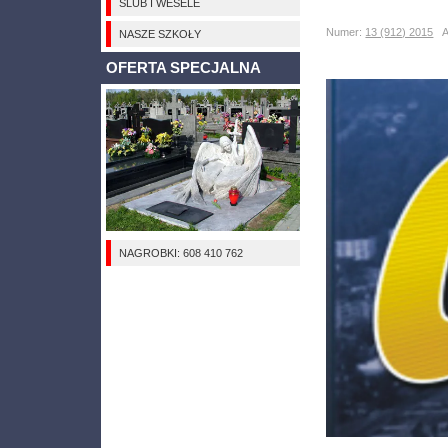
ŚLUB I WESELE
Numer:
13 (912) 2015
Au
NASZE SZKOŁY
OFERTA SPECJALNA
NAGROBKI: 608 410 762