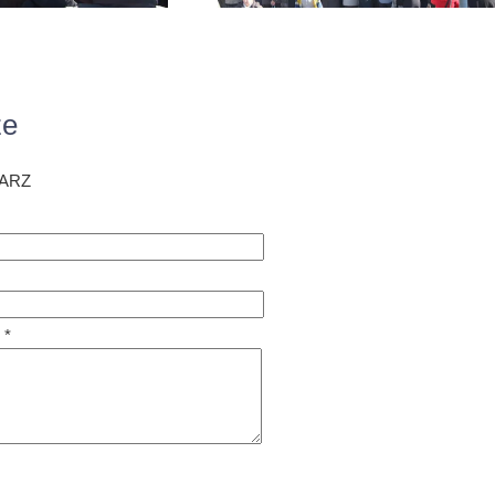
ze
ARZ
 *