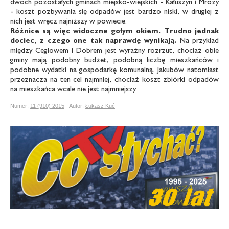
dwóch pozostałych gminach miejsko-wiejskich - Kałuszyn i Mrozy
- koszt pozbywania się odpadów jest bardzo niski, w drugiej z
nich jest wręcz najniższy w powiecie.
Różnice są więc widoczne gołym okiem.
Trudno jednak
dociec, z czego one tak naprawdę
wynikają.
Na przykład
między Cegłowem i Dobrem jest wyraźny rozrzut, chociaż obie
gminy mają podobny budżet, podobną liczbę mieszkańców i
podobne wydatki na gospodarkę komunalną. Jakubów natomiast
przeznacza na ten cel najmniej, chociaż koszt zbiórki odpadów
na mieszkańca wcale nie jest najmniejszy
Numer:
11 (910) 2015
Autor:
Łukasz Kuć