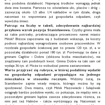
inna podobna działalność. Najwięcej środków wymagają jednak
dwie inne kwestie. Pierwsza to oświetlenie ulic, placów i dróg -
zazwyczaj około 1/3 albo 1/4 nakładów w tym dziale, druga
natomiast to wspomniana już gospodarka odpadami, czyli
wywózka śmieci.
Patrząc na liczby w tabeli, zdecydowanie
najbardziej
przykuwa wzrok pozycja
Stanisławowa.
Czyżby gmina miała
aż takie potrzeby, przekraczające procentowo nawet miasto
Mińsk? Bliższe zapoznanie się z budżetem wskazuje, że koszty
podnosi najbardziej wynagrodzenie osobowe pracowników. W
rozdziale gospodarki ściekowej jest to prawie 120 tys. zł, a w
pozostałej działalności ponad 180 tys. zł. Porównując te dane z
gminami Cegłów i Dobre (zbliżona liczba mieszkańców), nie
znajdziemy tam podobnych kwot. Gmina Dobre na taki sam cel
wydaje 36 tys. zł. Może to wzbudzać pewne zastanowienie.
Warto przyjrzeć się rubryce, w której
podaliśmy wydatki
na gospodarkę odpadami
przypadające na jednego
mieszkańca w
stosunku rocznym.
Widzimy tutaj, że
Stanisławów zajmie wtedy miejsce, którego można by się
spodziewać. Dwa miasta, czyli Mińsk Mazowiecki i Sulejówek
osiągnęły bardzo podobne wyniki, co pokazuje, że między nimi a
pozostałymi gminami będzie zawsze zdecydowana różnica, za
nimi jest też Halinów - także wyróżniający się. Natomiast w