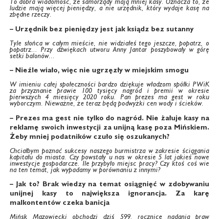
To dobra wiadomość, że samorządy mają mniej kasy. Oznacza to, że
ludzie mają więcej pieniędzy, a nie urzędnik, który wydaje kasę na
zbędne rzeczy.
– Urzędnik bez pieniędzy jest jak ksiądz bez sutanny
Tyle słońca w całym mieście, nie widziałeś tego jeszcze, popatrz, o
popatrz... Przy dźwiękach utworu Anny Jantar poszybowały w górę
setki balonów...
– Nieźle wiało, więc nie ugrzęzły w miejskim smogu
W imieniu całej społeczności bardzo dziękuje władzom spółki PWiK
za przyznanie prawie 100 tysięcy nagród i premii w okresie
pierwszych 4 miesięcy 2020 roku. Pan prezes ma gest w roku
wyborczym. Nieważne, że teraz będą podwyżki cen wody i ścieków.
– Prezes ma gest nie tylko do nagród. Nie żałuje kasy na
reklamę swoich inwestycji za unijną kasę poza Mińskiem.
Żeby mniej podatników czuło się oszukanych?
Chciałbym poznać sukcesy naszego burmistrza w zakresie ściągania
kapitału do miasta. Czy powstały u nas w okresie 5 lat jakieś nowe
inwestycje gospodarcze. Ile przybyło miejsc pracy? Czy ktoś coś wie
na ten temat, jak wypadamy w porównaniu z innymi?
– Jak to? Brak wiedzy na temat osiągnięć w zdobywaniu
unijnej kasy to największa ignorancja. Za karę
malkontentów czeka banicja
Mińsk Mazowiecki obchodzi dziś 599. rocznicę nadania praw