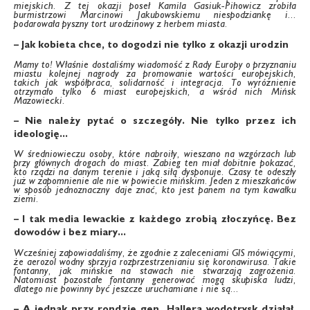
miejskich. Z tej okazji poseł Kamila Gasiuk-Pihowicz zrobiła
burmistrzowi Marcinowi Jakubowskiemu niespodziankę i...
podarowała pyszny tort urodzinowy z herbem miasta.
– Jak kobieta chce, to dogodzi nie tylko z okazji urodzin
Mamy to! Właśnie dostaliśmy wiadomość z Rady Europy o przyznaniu
miastu kolejnej nagrody za promowanie wartości europejskich,
takich jak współpraca, solidarność i integracja. To wyróżnienie
otrzymało tylko 6 miast europejskich, a wśród nich Mińsk
Mazowiecki.
– Nie należy pytać o szczegóły. Nie tylko przez ich
ideologię...
W średniowieczu osoby, które nabroiły, wieszano na wzgórzach lub
przy głównych drogach do miast. Zabieg ten miał dobitnie pokazać,
kto rządzi na danym terenie i jaką siłą dysponuje. Czasy te odeszły
już w zapomnienie ale nie w powiecie mińskim. Jeden z mieszkańców
w sposób jednoznaczny daje znać, kto jest panem na tym kawałku
ziemi.
– I tak media lewackie z każdego zrobią złoczyńcę. Bez
dowodów i bez miary...
Wcześniej zapowiadaliśmy, że zgodnie z zaleceniami GIS mówiącymi,
że aerozol wodny sprzyja rozprzestrzenianiu się koronawirusa. Takie
fontanny, jak mińskie na stawach nie stwarzają zagrożenia.
Natomiast pozostałe fontanny generować mogą skupiska ludzi,
dlatego nie powinny być jeszcze uruchamiane i nie są...
– A jednak przy rondzie gen. Hallera wodotrysk działał.