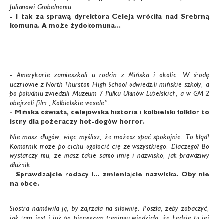
Julianowi Grobelnemu.
- I tak za sprawą dyrektora Celeja wróciła nad Srebrną
komuna. A może żydokomuna...
- Amerykanie zamieszkali u rodzin z Mińska i okolic. W środę
uczniowie z North Thurston High School odwiedzili mińskie szkoły, a
po południu zwiedzili Muzeum 7 Pułku Ułanów Lubelskich, a w GM 2
obejrzeli film „Kołbielskie wesele”.
- Mińska oświata, celejowska historia i kołbielski
folklor to
istny dla pożeraczy hot-dogów horror.
Nie masz długów, więc myślisz, że możesz spać spokojnie. To błąd!
Komornik może po cichu ogołocić cię ze wszystkiego. Dlaczego? Bo
wystarczy mu, że masz takie samo imię i nazwisko, jak prawdziwy
dłużnik.
- Sprawdzajcie rodacy i... zmieniajcie nazwiska.
Oby nie
na obce.
Siostra namówiła ją, by zajrzała na siłownię. Poszła, żeby zobaczyć,
jak tam jest i już po pierwszym treningu wiedziała, że będzie to jej