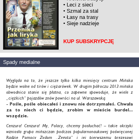
•
Leci z sieci
•
Szmal za stal
•
Łasy na trasy
•
Sieje nadzieje
KUP SUBSKRYPCJĘ
Spady medialne
Wygląda na to, że jeszcze tylko kilka miesięcy centrum Mińska
będzie wolne od tirów i ciężarówek. W drugim półroczu 2013 mińska
obwodnica stanie się płatna, co zapewne spowoduje, że wiele z
„ciężkich” pojazdów znów powróci na ul. Warszawską.
- Pośle, pośle obiecałeś i znowu nie dotrzymałeś.
Chwała
za to niech ci będzie, zrobim w mieście
burdel...
wszędzie.
Cenzura! Cenzura! My, Polacy, chcemy posłuchać! – takie okrzyki
wzniosła grupa mińszczan podczas popularnonaukowej poświęconej
Radzie Pomocy Żydom „Żegota” i jej pierwszemu prezesowi