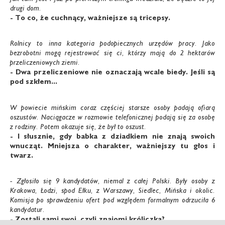
drugi dom.
- To co, że cuchnący, ważniejsze są tricepsy.
Rolnicy to inna kategoria podopiecznych urzędów pracy. Jako
bezrobotni mogą rejestrować się ci, którzy mają do 2 hektarów
przeliczeniowych ziemi.
- Dwa przeliczeniowe nie oznaczają wcale biedy.
Jeśli są
pod szkłem...
W powiecie mińskim coraz częściej starsze osoby padają ofiarą
oszustów. Naciągacze w rozmowie telefonicznej podają się za osobę
z rodziny. Potem okazuje się, że był to oszust.
- I słusznie, gdy babka z dziadkiem nie znają
swoich
wnucząt. Mniejsza o charakter, ważniejszy
tu głos i
twarz.
- Zgłosiło się 9 kandydatów, niemal z całej Polski. Były osoby z
Krakowa, Łodzi, spod Ełku, z Warszawy, Siedlec, Mińska i okolic.
Komisja po sprawdzeniu ofert pod względem formalnym odrzuciła 6
kandydatur.
- Zostali sami swoi, czyli znajomi króliczka?