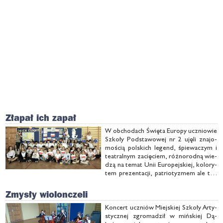
Złapał ich zapał
W ob­cho­dach Świę­ta Eu­ro­py ucznio­wie
Szko­ły Pod­sta­wo­wej nr 2 uję­li zna­jo­
mo­ścią pol­skich le­gend, śpie­wa­czym i
te­atral­nym za­cię­ciem, róż­no­rod­ną wie­
dzą na te­mat Unii Eu­ro­pej­skiej, ko­lo­ry­
tem pre­zen­ta­cji, pa­trio­ty­zmem ale też
po­czu­ciem du­my, że od wie­lu już lat w
bu­do­wę Eu­ro­py wpla­ta­my swo­ją pol­ską
Zmysły wiolonczeli
cząst­kę...
Kon­cert uczniów Miej­skiej Szko­ły Ar­ty­
stycz­nej zgro­ma­dził w miń­skiej Dą­