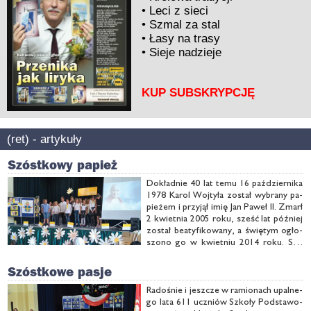
•
Leci z sieci
•
Szmal za stal
•
Łasy na trasy
•
Sieje nadzieje
KUP SUBSKRYPCJĘ
(ret) - artykuły
Szóstkowy papież
Do­kład­nie 40 lat te­mu 16 paź­dzier­ni­ka
1978 Ka­rol Woj­ty­ła zo­stał wy­bra­ny pa­
pie­żem i przy­jął imię Jan Pa­weł II. Zmarł
2 kwiet­nia 2005 ro­ku, sześć lat póź­niej
zo­stał be­aty­fi­ko­wa­ny, a świę­tym ogło­
szo­no go w kwiet­niu 2014 ro­ku. Syl­
wet­kę na­sze­go pa­pie­ża, bo­gac­two je­go
cu­dów oraz na­ukę, ja­ką ten Wiel­ki Po­
Szóstkowe pasje
lak po­zo­sta­wił, …
Ra­do­śnie i jesz­cze w ra­mio­nach upal­ne­
go la­ta 611 uczniów Szko­ły Pod­sta­wo­