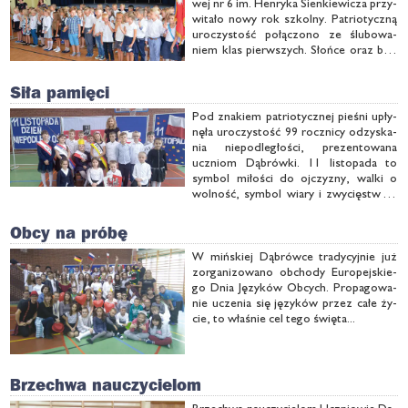
wej nr 6 im. Hen­ry­ka Sien­kie­wi­cza przy­
wi­ta­ło no­wy rok szkol­ny. Pa­trio­tycz­ną
uro­czy­stość po­łą­czo­no ze ślu­bo­wa­
niem klas pierw­szych. Słoń­ce oraz błę­
kit nie­ba wa­ka­cyj­nie jesz­cze wpi­sa­ły się
w po­god­ny na­strój te­go dnia...
Siła pamięci
Pod zna­kiem pa­trio­tycz­nej pie­śni upły­
nę­ła uro­czy­stość 99 rocz­ni­cy od­zy­ska­
nia nie­pod­le­gło­ści, pre­zen­to­wa­na
uczniom Dą­brów­ki. 11 li­sto­pa­da to
sym­bol mi­ło­ści do oj­czy­zny, wal­ki o
wol­ność, sym­bol wia­ry i zwy­cię­stwa –
mó­wi­li pod­opiecz­ni Han­ny Dro­bek, or­
ga­ni­za­tor­ki spo­tka­nia.
Obcy na próbę
W miń­skiej Dą­brów­ce tra­dy­cyj­nie już
zor­ga­ni­zo­wa­no ob­cho­dy Eu­ro­pej­skie­
go Dnia Ję­zy­ków Ob­cych. Pro­pa­go­wa­
nie ucze­nia się ję­zy­ków przez ca­łe ży­
cie, to wła­śnie cel te­go świę­ta...
Brzechwa nauczycielom