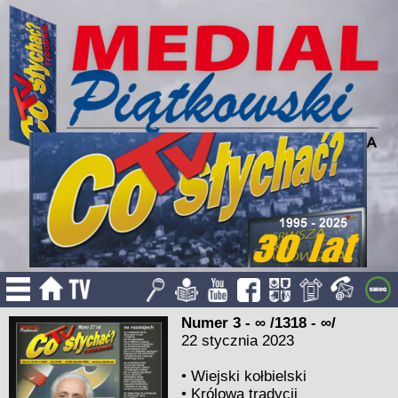
Numer 3 - ∞ /1318 - ∞/
22 stycznia 2023
•
Wiejski kołbielski
•
Królowa tradycji