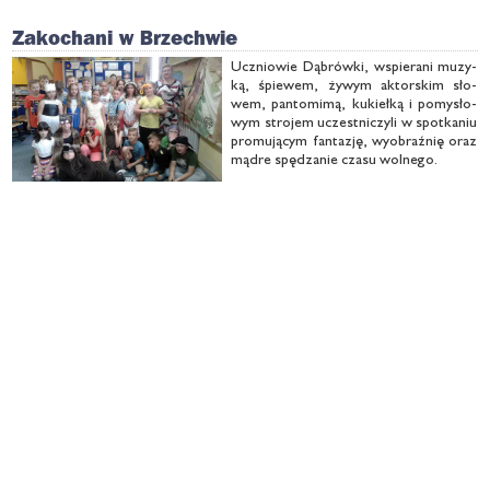
Zakochani w Brzechwie
Ucznio­wie Dą­brów­ki, wspie­ra­ni mu­zy­
ką, śpie­wem, ży­wym ak­tor­skim sło­
wem, pan­to­mi­mą, ku­kieł­ką i po­my­sło­
wym stro­jem uczest­ni­czy­li w spo­tka­niu
pro­mu­ją­cym fan­ta­zję, wy­obraź­nię oraz
mą­dre spę­dza­nie cza­su wol­ne­go.