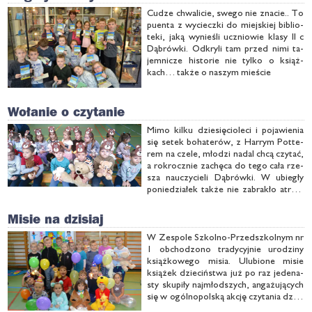
Cu­dze chwa­li­cie, swe­go nie zna­cie.. To
pu­en­ta z wy­ciecz­ki do miej­skiej bi­blio­
te­ki, ja­ką wy­nie­śli ucznio­wie kla­sy II c
Dą­brów­ki. Od­kry­li tam przed ni­mi ta­
jem­ni­cze hi­sto­rie nie tyl­ko o książ­
kach… tak­że o na­szym mie­ście
Wołanie o czytanie
Mi­mo kil­ku dzie­się­cio­le­ci i po­ja­wie­nia
się se­tek bo­ha­te­rów, z Har­rym Pot­te­
rem na cze­le, mło­dzi na­dal chcą czy­tać,
a rok­rocz­nie za­chę­ca do te­go ca­ła rze­
sza na­uczy­cie­li Dą­brów­ki. W ubie­gły
po­nie­dzia­łek tak­że nie za­bra­kło atrak­
cji, tym ra­zem zwią­za­nych tak­że z Plu­
szo­wym Mi­siem. Za spra­wą Ju­sty­ny Ka­
Misie na dzisiaj
czo­rek, An­ny Ta­ra­ze­wicz …
W Ze­spo­le Szkol­no-Przed­szkol­nym nr
1 ob­cho­dzo­no tra­dy­cyj­nie uro­dzi­ny
książ­ko­we­go mi­sia. Ulu­bio­ne mi­sie
ksią­żek dzie­ciń­stwa już po raz je­de­na­
sty sku­pi­ły naj­młod­szych, an­ga­żu­ją­cych
się w ogól­no­pol­ską ak­cję czy­ta­nia dzie­
ciom...