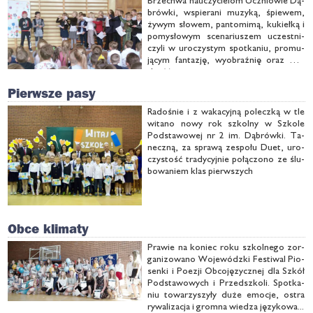
Brze­chwa na­uczy­cie­lom Ucznio­wie Dą­
brów­ki, wspie­ra­ni mu­zy­ką, śpie­wem,
ży­wym sło­wem, pan­to­mi­mą, ku­kieł­ką i
po­my­sło­wym sce­na­riu­szem uczest­ni­
czy­li w uro­czy­stym spo­tka­niu, pro­mu­
ją­cym fan­ta­zję, wy­obraź­nię oraz mą­
drość.
Pierwsze pasy
Ra­do­śnie i z wa­ka­cyj­ną po­lecz­ką w tle
wi­ta­no no­wy rok szkol­ny w Szko­le
Pod­sta­wo­wej nr 2 im. Dą­brów­ki. Ta­
necz­ną, za spra­wą ze­spo­łu Du­et, uro­
czy­stość tra­dy­cyj­nie po­łą­czo­no ze ślu­
bo­wa­niem klas pierw­szych
Obce klimaty
Pra­wie na ko­niec ro­ku szkol­ne­go zor­
ga­ni­zo­wa­no Wo­je­wódz­ki Fe­sti­wal Pio­
sen­ki i Po­ezji Ob­co­ję­zycz­nej dla Szkół
Pod­sta­wo­wych i Przed­szko­li. Spo­tka­
niu to­wa­rzy­szy­ły du­że emo­cje, ostra
ry­wa­li­za­cja i grom­na wie­dza ję­zy­ko­wa...