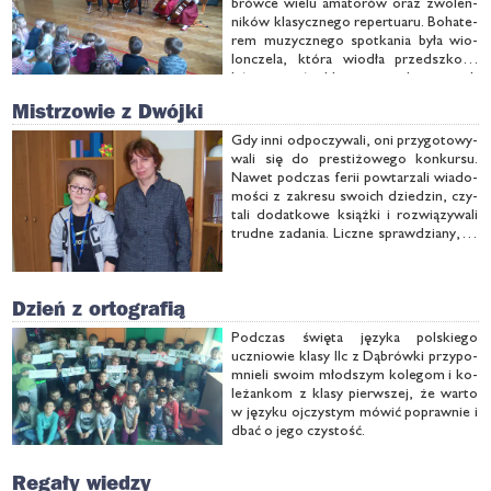
brów­ce wie­lu ama­to­rów oraz zwo­len­
ni­ków kla­sycz­ne­go re­per­tu­aru. Bo­ha­te­
rem mu­zycz­ne­go spo­tka­nia by­ła wio­
lon­cze­la, któ­ra wio­dła przed­szko­la­
ków, uczniów klas ze­ro­wych oraz tych
star­szych wprost we wła­da­nie …
Mistrzowie z Dwójki
Gdy in­ni od­po­czy­wa­li, oni przy­go­to­wy­
wa­li się do pre­sti­żo­we­go kon­kur­su.
Na­wet pod­czas fe­rii po­wta­rza­li wia­do­
mo­ści z za­kre­su swo­ich dzie­dzin, czy­
ta­li do­dat­ko­we książ­ki i roz­wią­zy­wa­li
trud­ne za­da­nia. Licz­ne spraw­dzia­ny, te
ma­te­ma­tycz­ne czy po­lo­ni­stycz­ne, a po­
tem eli­mi­na­cje re­jo­no­we szli­fo­wa­ły ich
cha­rak­ter i oczy­wi­ście har­to­wa­ły sil­ne
Dzień z ortografią
…
Pod­czas świę­ta ję­zy­ka pol­skie­go
ucznio­wie kla­sy IIc z Dą­brów­ki przy­po­
mnie­li swo­im młod­szym ko­le­gom i ko­
le­żan­kom z kla­sy pierw­szej, że war­to
w ję­zy­ku oj­czy­stym mó­wić po­praw­nie i
dbać o je­go czy­stość.
Regały wiedzy