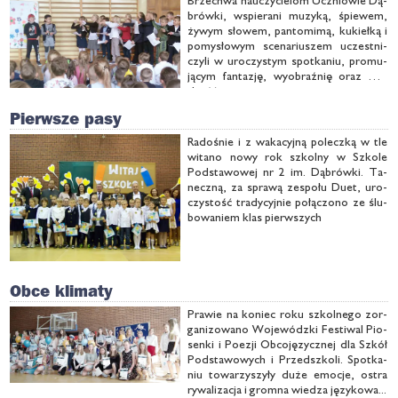
Brze­chwa na­uczy­cie­lom Ucznio­wie Dą­
brów­ki, wspie­ra­ni mu­zy­ką, śpie­wem,
ży­wym sło­wem, pan­to­mi­mą, ku­kieł­ką i
po­my­sło­wym sce­na­riu­szem uczest­ni­
czy­li w uro­czy­stym spo­tka­niu, pro­mu­
ją­cym fan­ta­zję, wy­obraź­nię oraz mą­
drość.
Pierwsze pasy
Ra­do­śnie i z wa­ka­cyj­ną po­lecz­ką w tle
wi­ta­no no­wy rok szkol­ny w Szko­le
Pod­sta­wo­wej nr 2 im. Dą­brów­ki. Ta­
necz­ną, za spra­wą ze­spo­łu Du­et, uro­
czy­stość tra­dy­cyj­nie po­łą­czo­no ze ślu­
bo­wa­niem klas pierw­szych
Obce klimaty
Pra­wie na ko­niec ro­ku szkol­ne­go zor­
ga­ni­zo­wa­no Wo­je­wódz­ki Fe­sti­wal Pio­
sen­ki i Po­ezji Ob­co­ję­zycz­nej dla Szkół
Pod­sta­wo­wych i Przed­szko­li. Spo­tka­
niu to­wa­rzy­szy­ły du­że emo­cje, ostra
ry­wa­li­za­cja i grom­na wie­dza ję­zy­ko­wa...