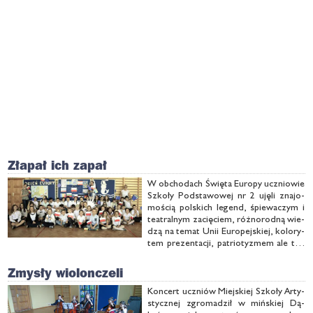
Złapał ich zapał
W ob­cho­dach Świę­ta Eu­ro­py ucznio­wie
Szko­ły Pod­sta­wo­wej nr 2 uję­li zna­jo­
mo­ścią pol­skich le­gend, śpie­wa­czym i
te­atral­nym za­cię­ciem, róż­no­rod­ną wie­
dzą na te­mat Unii Eu­ro­pej­skiej, ko­lo­ry­
tem pre­zen­ta­cji, pa­trio­ty­zmem ale też
po­czu­ciem du­my, że od wie­lu już lat w
bu­do­wę Eu­ro­py wpla­ta­my swo­ją pol­ską
Zmysły wiolonczeli
cząst­kę...
Kon­cert uczniów Miej­skiej Szko­ły Ar­ty­
stycz­nej zgro­ma­dził w miń­skiej Dą­