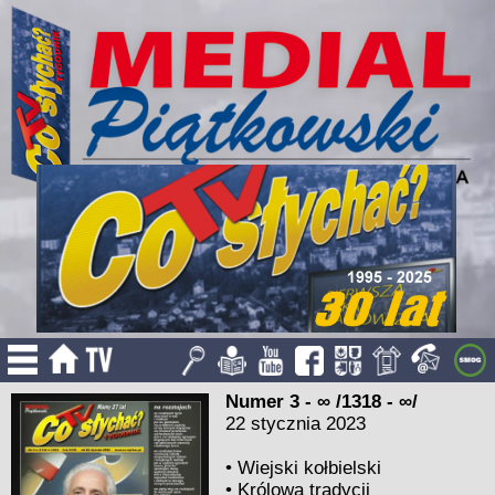
Numer 3 - ∞ /1318 - ∞/
22 stycznia 2023
•
Wiejski kołbielski
•
Królowa tradycji