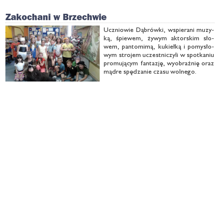
Zakochani w Brzechwie
Ucznio­wie Dą­brów­ki, wspie­ra­ni mu­zy­
ką, śpie­wem, ży­wym ak­tor­skim sło­
wem, pan­to­mi­mą, ku­kieł­ką i po­my­sło­
wym stro­jem uczest­ni­czy­li w spo­tka­niu
pro­mu­ją­cym fan­ta­zję, wy­obraź­nię oraz
mą­dre spę­dza­nie cza­su wol­ne­go.