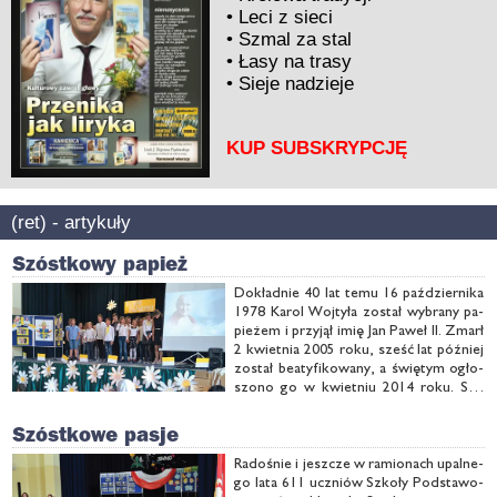
•
Leci z sieci
•
Szmal za stal
•
Łasy na trasy
•
Sieje nadzieje
KUP SUBSKRYPCJĘ
(ret) - artykuły
Szóstkowy papież
Do­kład­nie 40 lat te­mu 16 paź­dzier­ni­ka
1978 Ka­rol Woj­ty­ła zo­stał wy­bra­ny pa­
pie­żem i przy­jął imię Jan Pa­weł II. Zmarł
2 kwiet­nia 2005 ro­ku, sześć lat póź­niej
zo­stał be­aty­fi­ko­wa­ny, a świę­tym ogło­
szo­no go w kwiet­niu 2014 ro­ku. Syl­
wet­kę na­sze­go pa­pie­ża, bo­gac­two je­go
cu­dów oraz na­ukę, ja­ką ten Wiel­ki Po­
Szóstkowe pasje
lak po­zo­sta­wił, …
Ra­do­śnie i jesz­cze w ra­mio­nach upal­ne­
go la­ta 611 uczniów Szko­ły Pod­sta­wo­