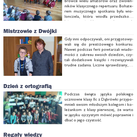
brów­ce wie­lu ama­to­rów oraz zwo­len­
ni­ków kla­sycz­ne­go re­per­tu­aru. Bo­ha­te­
rem mu­zycz­ne­go spo­tka­nia by­ła wio­
lon­cze­la, któ­ra wio­dła przed­szko­la­
ków, uczniów klas ze­ro­wych oraz tych
star­szych wprost we wła­da­nie …
Mistrzowie z Dwójki
Gdy in­ni od­po­czy­wa­li, oni przy­go­to­wy­
wa­li się do pre­sti­żo­we­go kon­kur­su.
Na­wet pod­czas fe­rii po­wta­rza­li wia­do­
mo­ści z za­kre­su swo­ich dzie­dzin, czy­
ta­li do­dat­ko­we książ­ki i roz­wią­zy­wa­li
trud­ne za­da­nia. Licz­ne spraw­dzia­ny, te
ma­te­ma­tycz­ne czy po­lo­ni­stycz­ne, a po­
tem eli­mi­na­cje re­jo­no­we szli­fo­wa­ły ich
cha­rak­ter i oczy­wi­ście har­to­wa­ły sil­ne
Dzień z ortografią
…
Pod­czas świę­ta ję­zy­ka pol­skie­go
ucznio­wie kla­sy IIc z Dą­brów­ki przy­po­
mnie­li swo­im młod­szym ko­le­gom i ko­
le­żan­kom z kla­sy pierw­szej, że war­to
w ję­zy­ku oj­czy­stym mó­wić po­praw­nie i
dbać o je­go czy­stość.
Regały wiedzy