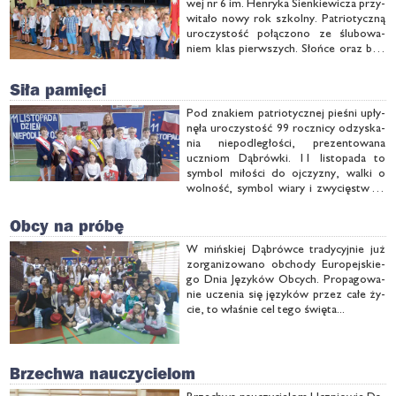
wej nr 6 im. Hen­ry­ka Sien­kie­wi­cza przy­
wi­ta­ło no­wy rok szkol­ny. Pa­trio­tycz­ną
uro­czy­stość po­łą­czo­no ze ślu­bo­wa­
niem klas pierw­szych. Słoń­ce oraz błę­
kit nie­ba wa­ka­cyj­nie jesz­cze wpi­sa­ły się
w po­god­ny na­strój te­go dnia...
Siła pamięci
Pod zna­kiem pa­trio­tycz­nej pie­śni upły­
nę­ła uro­czy­stość 99 rocz­ni­cy od­zy­ska­
nia nie­pod­le­gło­ści, pre­zen­to­wa­na
uczniom Dą­brów­ki. 11 li­sto­pa­da to
sym­bol mi­ło­ści do oj­czy­zny, wal­ki o
wol­ność, sym­bol wia­ry i zwy­cię­stwa –
mó­wi­li pod­opiecz­ni Han­ny Dro­bek, or­
ga­ni­za­tor­ki spo­tka­nia.
Obcy na próbę
W miń­skiej Dą­brów­ce tra­dy­cyj­nie już
zor­ga­ni­zo­wa­no ob­cho­dy Eu­ro­pej­skie­
go Dnia Ję­zy­ków Ob­cych. Pro­pa­go­wa­
nie ucze­nia się ję­zy­ków przez ca­łe ży­
cie, to wła­śnie cel te­go świę­ta...
Brzechwa nauczycielom