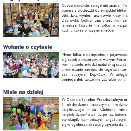
Cu­dze chwa­li­cie, swe­go nie zna­cie.. To
pu­en­ta z wy­ciecz­ki do miej­skiej bi­blio­
te­ki, ja­ką wy­nie­śli ucznio­wie kla­sy II c
Dą­brów­ki. Od­kry­li tam przed ni­mi ta­
jem­ni­cze hi­sto­rie nie tyl­ko o książ­
kach… tak­że o na­szym mie­ście
Wołanie o czytanie
Mi­mo kil­ku dzie­się­cio­le­ci i po­ja­wie­nia
się se­tek bo­ha­te­rów, z Har­rym Pot­te­
rem na cze­le, mło­dzi na­dal chcą czy­tać,
a rok­rocz­nie za­chę­ca do te­go ca­ła rze­
sza na­uczy­cie­li Dą­brów­ki. W ubie­gły
po­nie­dzia­łek tak­że nie za­bra­kło atrak­
cji, tym ra­zem zwią­za­nych tak­że z Plu­
szo­wym Mi­siem. Za spra­wą Ju­sty­ny Ka­
Misie na dzisiaj
czo­rek, An­ny Ta­ra­ze­wicz …
W Ze­spo­le Szkol­no-Przed­szkol­nym nr
1 ob­cho­dzo­no tra­dy­cyj­nie uro­dzi­ny
książ­ko­we­go mi­sia. Ulu­bio­ne mi­sie
ksią­żek dzie­ciń­stwa już po raz je­de­na­
sty sku­pi­ły naj­młod­szych, an­ga­żu­ją­cych
się w ogól­no­pol­ską ak­cję czy­ta­nia dzie­
ciom...