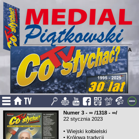
Numer 3 - ∞ /1318 - ∞/
22 stycznia 2023
•
Wiejski kołbielski
•
Królowa tradycji