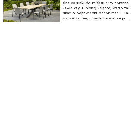
al­ne wa­run­ki do re­lak­su przy po­ran­nej
ka­wie czy ulu­bio­nej książ­ce, war­to za­
dbać o od­po­wied­ni do­bór me­bli. Za­
sta­na­wiasz się, czym kie­ro­wać się przy
wy­bo­rze wy­po­sa­że­nia? Sprawdź, na co
zwró­cić uwa­gę pod­czas za­ku­pu me­bli
ta­ra­so­wych, by po­zwa­la­ły w …