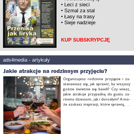
•
Leci z sieci
•
Szmal za stal
•
Łasy na trasy
•
Sieje nadzieje
KUP SUBSKRYPCJĘ
ads4media - artykuły
Jakie atrakcje na rodzinnym przyjęciu?
Or­ga­ni­zu­jesz ro­dzin­ne przy­ję­cie i za­
sta­na­wiasz się, jak spra­wić, by wszy­scy
go­ście świet­nie się ba­wi­li? Czy wiesz,
ja­kie atrak­cje przy­pad­ną do gu­stu za­
rów­no dzie­ciom, jak i do­ro­słym? A mo­
że szu­kasz in­spi­ra­cji, któ­re spra­wią, że
Two­je przy­ję­cie bę­dzie nie­za­po­mnia­
ne? W tym ar­ty­ku­le znaj­dziesz od­po­
wie­dzi na te py­ta­nia oraz prak­tycz­ne
wska­zów­ki, …