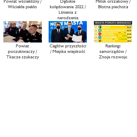
Powiat wścieklizny /
Dębskie
Mińsk orszakowy /
Wściekłe piekło
kolędowanie 2022 /
Błotna piechota
Lśnienia z
narodzenia
Powiat
Cegłów przyszłości
Rankingi
poszukiwaczy /
/ Miejska wiejskość
samorządów /
Tkacze szukaczy
Znoje rozwoju