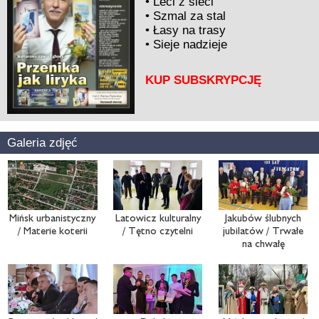
•
Leci z sieci
•
Szmal za stal
•
Łasy na trasy
•
Sieje nadzieje
KUP SUBSKRYPCJĘ
Galeria zdjęć
Mińsk urbanistyczny
Latowicz kulturalny
Jakubów ślubnych
/ Materie koterii
/ Tętno czytelni
jubilatów / Trwałe
na chwałę