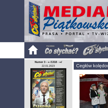
Numer 3 - ∞ /1318 - ∞/
Cegłów kolędow
22.01.2023