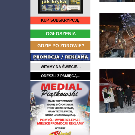
KUP SUBSKRYPCJĘ
…
OGŁOSZENIA
…
GDZIE PO ZDROWIE?
WITAMY NA ŚWIECIE…
ODESZLI Z PAMIĘCĄ…