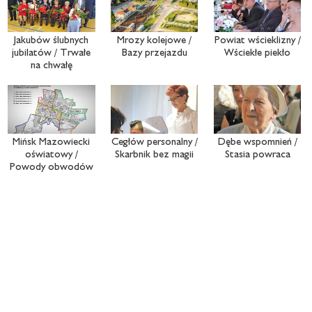
Jakubów ślubnych
Mrozy kolejowe /
Powiat wścieklizny /
jubilatów / Trwałe
Bazy przejazdu
Wściekłe piekło
na chwałę
Mińsk Mazowiecki
Cegłów personalny /
Dębe wspomnień /
oświatowy /
Skarbnik bez magii
Stasia powraca
Powody obwodów