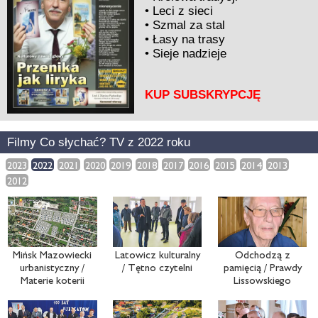
•
Leci z sieci
•
Szmal za stal
•
Łasy na trasy
•
Sieje nadzieje
KUP SUBSKRYPCJĘ
Filmy Co słychać? TV z 2022 roku
2023
2022
2021
2020
2019
2018
2017
2016
2015
2014
2013
2012
Mińsk Mazowiecki
Latowicz kulturalny
Odchodzą z
urbanistyczny /
/ Tętno czytelni
pamięcią / Prawdy
Materie koterii
Lissowskiego