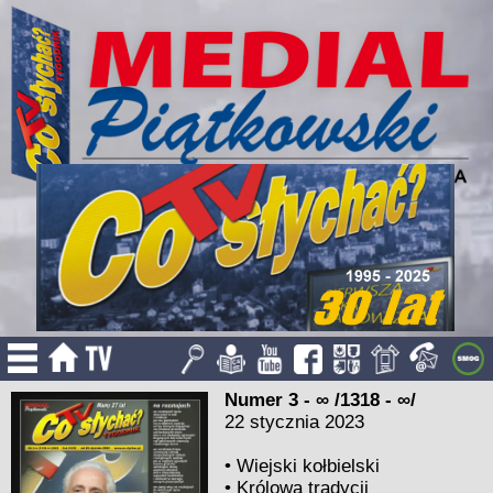
Numer 3 - ∞ /1318 - ∞/
22 stycznia 2023
•
Wiejski kołbielski
•
Królowa tradycji