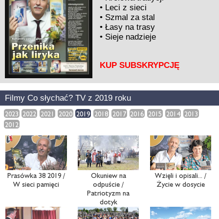
•
Leci z sieci
•
Szmal za stal
•
Łasy na trasy
•
Sieje nadzieje
KUP SUBSKRYPCJĘ
Filmy Co słychać? TV z 2019 roku
2023
2022
2021
2020
2019
2018
2017
2016
2015
2014
2013
2012
Prasówka 38 2019 /
Okuniew na
Wzięli i opisali... /
W sieci pamięci
odpuście /
Życie w dosycie
Patriotyzm na
dotyk