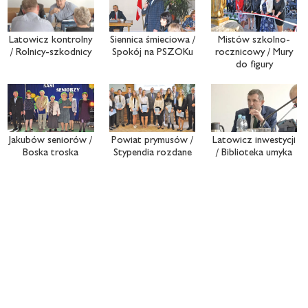
Latowicz kontrolny
Siennica śmieciowa /
Mistów szkolno-
/ Rolnicy-szkodnicy
Spokój na PSZOKu
rocznicowy / Mury
do figury
Jakubów seniorów /
Powiat prymusów /
Latowicz inwestycji
Boska troska
Stypendia rozdane
/ Biblioteka umyka