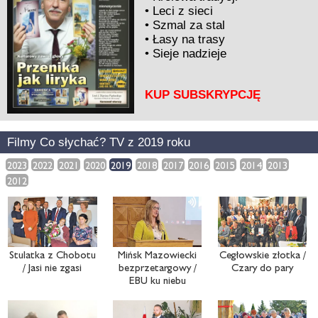
•
Leci z sieci
•
Szmal za stal
•
Łasy na trasy
•
Sieje nadzieje
KUP SUBSKRYPCJĘ
Filmy Co słychać? TV z 2019 roku
2023
2022
2021
2020
2019
2018
2017
2016
2015
2014
2013
2012
Stulatka z Chobotu
Mińsk Mazowiecki
Cegłowskie złotka /
/ Jasi nie zgasi
bezprzetargowy /
Czary do pary
EBU ku niebu