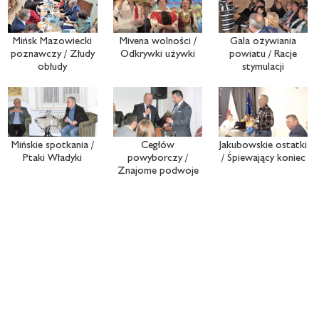
Mińsk Mazowiecki
Mivena wolności /
Gala ożywiania
poznawczy / Złudy
Odkrywki używki
powiatu / Racje
obłudy
stymulacji
Mińskie spotkania /
Cegłów
Jakubowskie ostatki
Ptaki Władyki
powyborczy /
/ Śpiewający koniec
Znajome podwoje