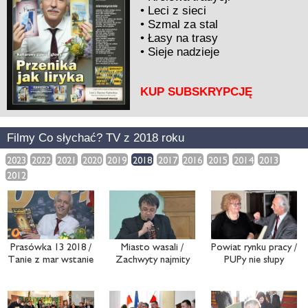
•
Leci z sieci
•
Szmal za stal
•
Łasy na trasy
•
Sieje nadzieje
KUP SUBSKRYPCJĘ
Filmy Co słychać? TV z 2018 roku
2023
2022
2021
2020
2019
2018
2017
2016
2015
2014
2013
2012
Prasówka 13 2018 /
Miasto wasali /
Powiat rynku pracy /
Tanie z mar wstanie
Zachwyty najmity
PUPy nie słupy