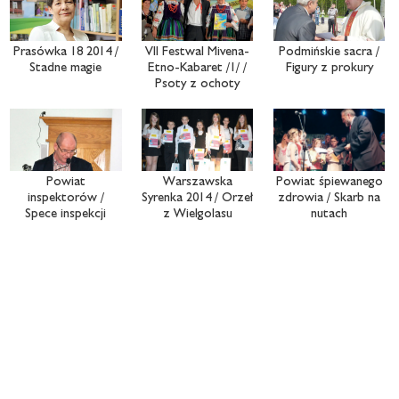
Prasówka 18 2014 /
VII Festwal Mivena-
Podmińskie sacra /
Stadne magie
Etno-Kabaret /1/ /
Figury z prokury
Psoty z ochoty
Powiat
Warszawska
Powiat śpiewanego
inspektorów /
Syrenka 2014 / Orzeł
zdrowia / Skarb na
Spece inspekcji
z Wielgolasu
nutach