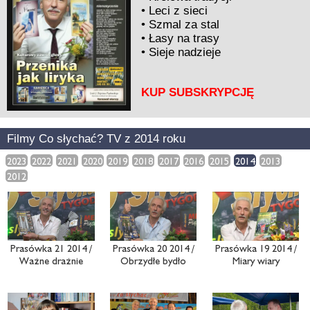
•
Leci z sieci
•
Szmal za stal
•
Łasy na trasy
•
Sieje nadzieje
KUP SUBSKRYPCJĘ
Filmy Co słychać? TV z 2014 roku
2023
2022
2021
2020
2019
2018
2017
2016
2015
2014
2013
2012
Prasówka 21 2014 /
Prasówka 20 2014 /
Prasówka 19 2014 /
Ważne drażnie
Obrzydłe bydło
Miary wiary