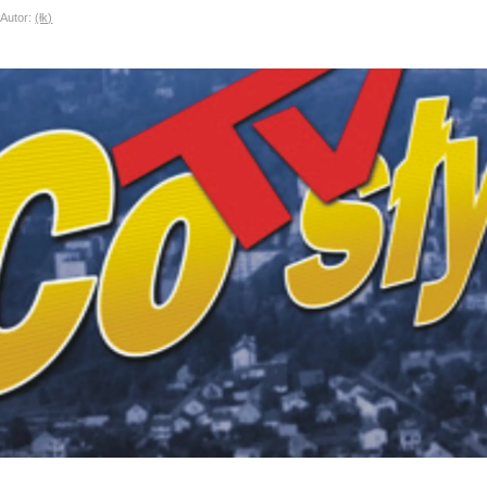
utor:
(łk)