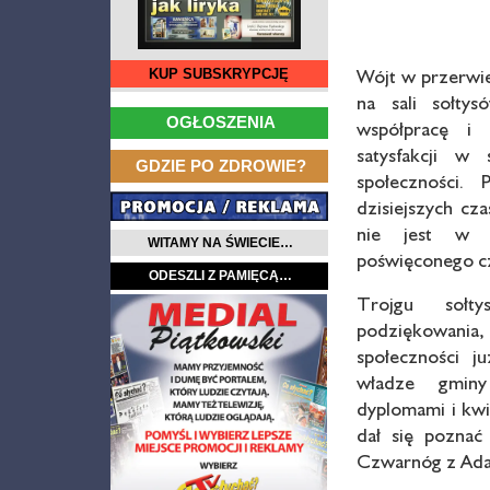
Wójt w przerwie
KUP SUBSKRYPCJĘ
na sali sołty
…
OGŁOSZENIA
współpracę i 
satysfakcji w
…
GDZIE PO ZDROWIE?
społeczności.
dzisiejszych cza
nie jest w 
WITAMY NA ŚWIECIE…
poświęconego c
ODESZLI Z PAMIĘCĄ…
Trojgu sołt
podziękowania
społeczności 
władze gminy
dyplomami i kwia
dał się poznać
Czwarnóg z Adam