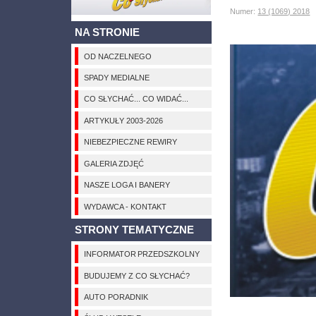
Numer:
13 (1069) 2018
A
NA STRONIE
OD NACZELNEGO
SPADY MEDIALNE
CO SŁYCHAĆ... CO WIDAĆ...
ARTYKUŁY 2003-2026
NIEBEZPIECZNE REWIRY
GALERIA ZDJĘĆ
NASZE LOGA I BANERY
WYDAWCA - KONTAKT
STRONY TEMATYCZNE
INFORMATOR PRZEDSZKOLNY
BUDUJEMY Z CO SŁYCHAĆ?
AUTO PORADNIK