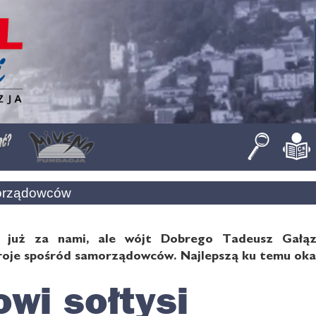
orządowców
a już za nami, ale wójt Dobrego Tadeusz Gałąz
oje spośród samorządowców. Najlepszą ku temu okaz
owi sołtysi