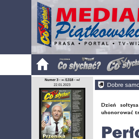
Numer 3 - ∞ /1318 - ∞/
Dobre sam
22.01.2023
Dzień sołtys
uhonorować tr
Perł