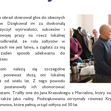
 obrad skierował głos do obecnych
sów. Dziękował im za doskonałą
życzył wytrwałości, sukcesów i
 swojej pracy na rzecz lokalnej
 Podkreślał, że rola sołtysów w
sach nie jest łatwa, a zapłata za nią
żaden sposób adekwatna do
zasu.
ysom należą się szczególne
, ponieważ służą oni lokalnej
już od wielu lat. Z tego powodu
 postanowiły ich uhonorować
tami. Trafiły one do Jana Krasuskiego z Marcelina, który sw
 także jako radny. Podziękowania otrzymały również Kr
owa, które pełnią urząd sołtysa od 30 lat.