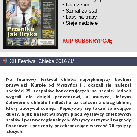
•
Leci z sieci
•
Szmal za stal
•
Łasy na trasy
•
Sieje nadzieje
KUP SUBSKRYPCJĘ
XII Festiwal Chleba 2016 /1/
Na tuzinowy festiwal chleba najpiękniejszy bochen
przywieźli Kurpie od Myszyńca i... okazali się najlepsi
spośród 25 zespołów koncertujących na scenie. Jednak
wygrali nie dzięki prezentowi, a muzyce, leśnym
śpiewom o chlebie i miłości oraz tańcom z okrąglakiem,
który zaorywał scenę... Popisywały się także śpiewające
duety, a już na festiwalowym placu wystawcy chlebowych
stołów i potraw regionalnych. Wszyscy otrzymali nagrody
finansowe i prezenty przekraczające wartość 20 tysięcy
złotych