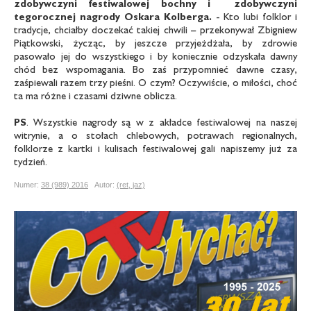
zdobywczyni
festiwalowej bochny i zdobywczyni
tegorocznej nagrody Oskara Kolberga.
- Kto lubi folklor i
tradycje, chciałby doczekać takiej chwili – przekonywał Zbigniew
Piątkowski, życząc, by jeszcze przyjeżdżała, by zdrowie
pasowało jej do wszystkiego i by koniecznie odzyskała dawny
chód bez wspomagania. Bo zaś przypomnieć dawne czasy,
zaśpiewali razem trzy pieśni. O czym? Oczywiście, o miłości, choć
ta ma różne i czasami dziwne oblicza.
PS
. Wszystkie nagrody są w z akładce festiwalowej na naszej
witrynie, a o stołach chlebowych, potrawach regionalnych,
folklorze z kartki i kulisach festiwalowej gali napiszemy już za
tydzień.
Numer:
38 (989) 2016
Autor:
(ret, jaz)