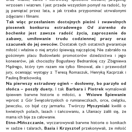
wrzosem i wiatrem. I jest przede wszystkim pomysł na radość, by
ją pamiętać przez lata, a jak trzeba przypominać utrwalonymi
zdjęciami i filmami.
Tak więc przesłaniem dostojnych pieśni
i swawolnych
piosenek konkursu estradowego
Od ziarenka do
bochenka
jest zawsze
radość życia, zaproszenie do
zabawy,
umiłowanie trudu codziennej pracy oraz
szacunek do jej owoców.
Dostatek tych ostatnich gwarantuje
miłość i właśnie o niej artyści śpiewają najczęściej. Nie zabrakło na
gościnnym placu Budowlanki promotorów dziedzictwa i jego
koneserów, jak chociażby Bogusławy Bednarskiej czy Zbigniewa
Mądrego, który tym razem nie tylko filmował, ale i przewodził
jury, oceniając występy z Teresą Romaszuk, Henryką Kacprzak i
Pauliną Bratkowską.
Na pierwszy estradowy ogień – dosłowny,
bo parzyło od
słońca – poszły duety.
I tak
Barbara i Piotrek
wymalowali
śpiewem barwne historie o miłości, a
Wsiowe
Śpiewanie
wprost z Gór Świętokrzyskich o rumianeczkach, orce, cielątku,
Janeczku, co bijał czy jarmarku. Twórczy
Myszyniaki
kwilili o
kwietnych polach, lasach i tańcowaniu, a Ulaniacy żalili się, że
mama ich bije za całowanie.
Etno-Mińszczanie
, wyczarowywali barwne historie o konikach
w sadzie i talarach,
Basia i Krzysztof
przekonywali, że miłość