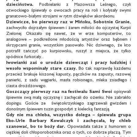
dzieciństwa.
Podbielanki z Mazowsza Leśnego, czyli
otwockiego śpiewały o owocach pracy na roli i kołysały swymi
granatowo-białymi strojami w rytm dźwięków akordeonu.
Dziewicze, bo pierwszy raz w Mińsku,
Sobotnie Granie
,
zachwyciło dojrzałym śpiewem i żarem miłości do ojczystej Kurpii
Zielonej. Okazało się nawet, że w erze komputerów, to
analogowe – podkreślone młodością artystów oraz bębnem i
skrzypcami granie, wszystkim pasowało. Nic dziwnego, że kto
potrafił tańczyć po kurpiowsku, ruszył z miejsca, że tylko
spódnice furkotały...
Iwowianki zaś o urodzie dziewcząt i
pracy ludzkiej i
wesoło wspominały stare
czasy.
Bo tak naprawdę każdemu
przecież brakuje kiszonej kapusty, pączków na zapusty, razowej
panierki, z sadu węgierki, masła robionego, mleka zsiadłego i
ciasta drożdżowego.
Goszczący pierwszy raz na festiwalu
Sami Swoi
opisywali
śpiewnie swą małą ojczyznę i zachęcali do ożenku. Nie zabrakło
dopingu. Goście ze świętokrzyskiego zagrzewali gwizdem i
donośnym śpiewem tuzin gospodyń z kielecką fantazją.
Gdy nie ma chleba, wszystko dolega –
śpiewała grupa
Eko-Urle Barbary Kowalczyk
i zachęcała, by chleb
szanować, bo to
boży dar.
Opowiadała także z humorem o
ciężkiej doli chłoporobotnika oraz o tych, co dobrze płaczą. Tym