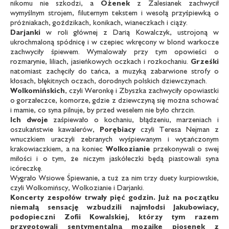
nikomu nie szkodzi, a
Ożenek
z Zalesianek zachwycił
wymyślnym strojem, filuternym tekstem i wesołą przyśpiewką o
próżniakach, goździkach, konikach, wianeczkach i ciąży.
Darjanki
w roli głównej z Darią Kowalczyk, ustrojoną w
ukrochmaloną spódnicę i w czepiec wkręcony w blond warkocze
zachwyciły śpiewem. Wymalowały przy tym opowieści o
rozmarynie, liliach, jasieńkowych oczkach i rozkochaniu.
Grześki
natomiast zachęciły do tańca, a muzyką zabarwione strofy o
kłosach, błękitnych oczach, dorodnych polskich dziewczynach.
Wolkomińskich
, czyli Weronkę i Zbyszka zachwyciły opowiastki
o gorzałeczce, komorze, gdzie z dziewczyną się można schować
i mamie, co syna pilnuje, by przed weselem nie było chrzcin.
Ich dwoje
zaśpiewało o kochaniu, błądzeniu, marzeniach i
oszukaństwie kawalerów,
Porębiacy
czyli Teresa Nejman z
wnuczkiem uraczyli zebranych wyśpiewanym i wytańczonym
krakowiaczkiem, a na koniec
Wolkozianie
przekonywali o swej
miłości i o tym, że niczym jaskółeczki będą piastowali syna
icóreczkę.
Wygrało Wsiowe Śpiewanie, a tuż za nim trzy duety kurpiowskie,
czyli Wolkomińscy, Wolkozianie i Darjanki.
Koncerty zespołów trwały pięć godzin.
Już na początku
niemałą sensację
wzbudzili najmłodsi Jakubowiacy,
podopieczni
Zofii Kowalskiej, którzy tym razem
przygotowali sentymentalną mozaikę
piosenek z