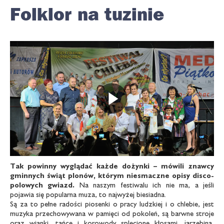
Folklor na tuzinie
Odtwarz
Tak powinny wyglądać każde dożynki –
mówili znawcy
gminnych świąt plonów,
którym niesmaczne opisy disco-
polowych
gwiazd.
Na naszym festiwalu ich nie ma, a jeśli
pojawia się popularna muza, to najwyżej biesiadna.
Są za to pełne radości piosenki o pracy ludzkiej i o chlebie, jest
muzyka przechowywana w pamięci od pokoleń, są barwne stroje
oraz wianki, tańce i korowody splecione kłosami, jarzębiną,