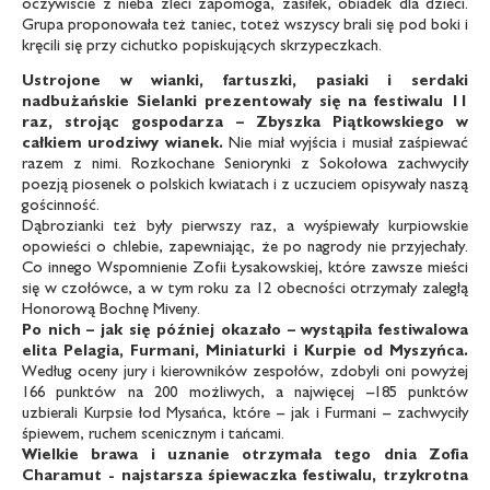
oczywiście z nieba zleci zapomoga, zasiłek, obiadek dla dzieci.
Grupa proponowała też taniec, toteż wszyscy brali się pod boki i
kręcili się przy cichutko popiskujących skrzypeczkach.
Ustrojone w wianki, fartuszki, pasiaki
i serdaki
nadbużańskie Sielanki prezentowały
się na festiwalu 11
raz, strojąc gospodarza
– Zbyszka Piątkowskiego w
całkiem
urodziwy wianek.
Nie miał wyjścia i musiał zaśpiewać
razem z nimi. Rozkochane Seniorynki z Sokołowa zachwyciły
poezją piosenek o polskich kwiatach i z uczuciem opisywały naszą
gościnność.
Dąbrozianki też były pierwszy raz, a wyśpiewały kurpiowskie
opowieści o chlebie, zapewniając, że po nagrody nie przyjechały.
Co innego Wspomnienie Zofii Łysakowskiej, które zawsze mieści
się w czołówce, a w tym roku za 12 obecności otrzymały zaległą
Honorową Bochnę Miveny.
Po nich – jak się później okazało – wystąpiła
festiwalowa
elita Pelagia, Furmani,
Miniaturki i Kurpie od Myszyńca.
Według oceny jury i kierowników zespołów, zdobyli oni powyżej
166 punktów na 200 możliwych, a najwięcej –185 punktów
uzbierali Kurpsie łod Mysańca, które – jak i Furmani – zachwyciły
śpiewem, ruchem scenicznym i tańcami.
Wielkie brawa i uznanie otrzymała
tego dnia Zofia
Charamut - najstarsza
śpiewaczka festiwalu, trzykrotna