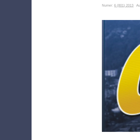
Numer:
6 (801) 2013
Aut