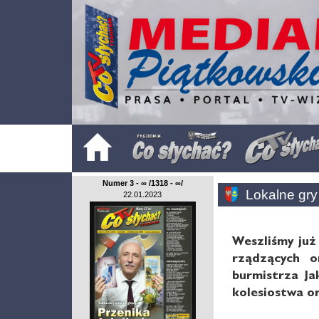
Numer 3 - ∞ /1318 - ∞/
Lokalne gry
22.01.2023
Weszliśmy już
rządzących o
burmistrza Ja
kolesiostwa or