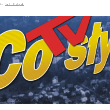
or:
Janko Fridayski