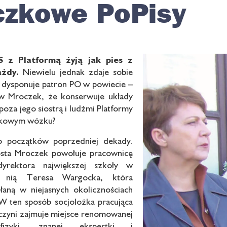
czkowe PoPisy
S z Platformą żyją jak pies z
żdy.
Niewielu jednak zdaje sobie
łą dysponuje patron PO w powiecie –
aw Mroczek, że konserwuje układy
poza jego siostrą i ludźmi Platformy
zkowym wózku?
o początków poprzedniej dekady.
sta Mroczek powołuje pracownicę
dyrektora największej szkoły w
st nią Teresa Wargocka, która
łaną w niejasnych okolicznościach
W ten sposób socjolożka pracująca
zyni zajmuje miejsce renomowanej
 fizyki, znanej ekspertki i