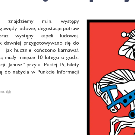
 znajdziemy m.in. występy
 gawędy ludowe, degustacje potraw
 oraz występy kapeli ludowej.
k dawniej przygotowywano się do
 i jak hucznie kończono karnawał.
ą miały miejsce 10 lutego o godz.
ji „Janusz” przy ul. Pustej 15, bilety
ą do nabycia w Punkcie Informacji
.
or:
(kj)