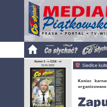
Numer 3 - ∞ /1318 - ∞/
Siedlce kult
22.01.2023
Koniec karna
organizowane 
Zapu