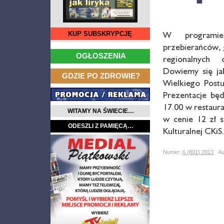
W programie
KUP SUBSKRYPCJĘ
przebierańców,
…
OGŁOSZENIA
regionalnych
Dowiemy się ja
…
GDZIE PO ZDROWIE?
Wielkiego Postu
Prezentacje będ
17.00 w restaurac
WITAMY NA ŚWIECIE…
w cenie 12 zł s
ODESZLI Z PAMIĘCĄ…
Kulturalnej CKiS
Numer:
6 (801) 2013
Aut