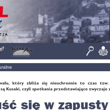
uralne
wału, który zbliża się nieuchronnie to czas tz
są Kusaki, czyli spotkania przedstawiające zwyczaje
ść się w zapusty