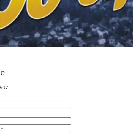
ze
ARZ
 *