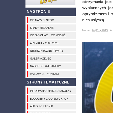
otrzymania jest
wypłaconych je
NA STRONIE
optymizmem i ma
nich usłyszą.
OD NACZELNEGO
SPADY MEDIALNE
Numer:
6 (801) 2013
Aut
CO SŁYCHAĆ... CO WIDAĆ...
ARTYKUŁY 2003-2026
NIEBEZPIECZNE REWIRY
GALERIA ZDJĘĆ
NASZE LOGA I BANERY
WYDAWCA - KONTAKT
STRONY TEMATYCZNE
INFORMATOR PRZEDSZKOLNY
BUDUJEMY Z CO SŁYCHAĆ?
AUTO PORADNIK