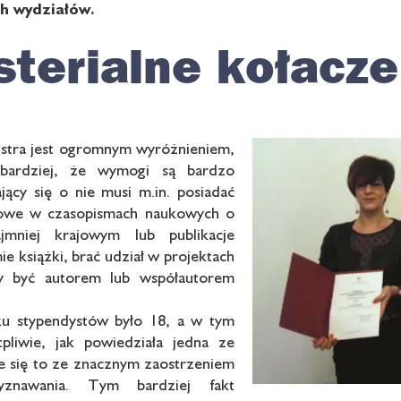
h wydziałów.
sterialne kołacze
istra jest ogromnym wyróżnieniem,
bardziej, że wymogi są bardzo
jący się o nie musi m.in. posiadać
kowe w czasopismach naukowych o
jmniej krajowym lub publikacje
e książki, brać udział w projektach
y być autorem lub współautorem
u stypendystów było 18, a w tym
tpliwie, jak powiedziała jedna ze
e się to ze znacznym zaostrzeniem
zyznawania. Tym bardziej fakt