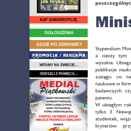
poszczególnyc
Mini
KUP SUBSKRYPCJĘ
…
OGŁOSZENIA
…
GDZIE PO ZDROWIE?
Stypendium Min
a cieszy tym 
wysokie. Ubiega
WITAMY NA ŚWIECIE…
publikacje nau
ODESZLI Z PAMIĘCĄ…
zasięgu co na
naukowe w formi
badawczych cz
patentu.
W ubiegłym rok
tylko 3. Niewą
studentek, wiąż
kryteriów pr