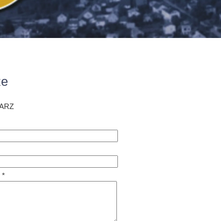
ze
ARZ
 *