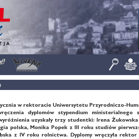
h
tycznia w rektoracie Uniwersytetu Przyrodniczo-Huma
wręczenia dyplomów stypendium ministerialnego
yróżnienia uzyskały trzy studentki: Irena Żukowska 
logia polska, Monika Popek z III roku studiów pierws
ska z IV roku rolnictwa. Dyplomy wręczyła rektor