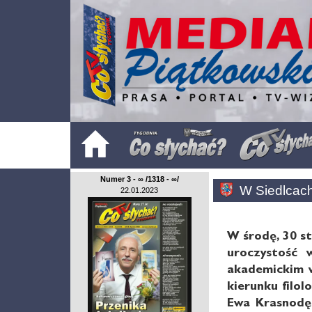
Numer 3 - ∞ /1318 - ∞/
W Siedlcac
22.01.2023
W środę, 30 s
uroczystość 
akademickim w
kierunku filo
Ewa Krasnodęb