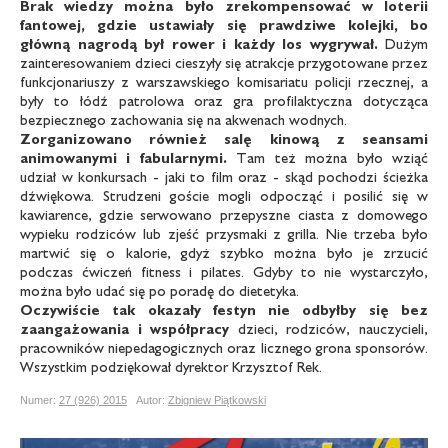
Brak wiedzy można było zrekompensować
w loterii
fantowej, gdzie ustawiały
się prawdziwe kolejki, bo
główną nagrodą
był rower i każdy los wygrywał.
Dużym
zainteresowaniem dzieci cieszyły się atrakcje przygotowane przez
funkcjonariuszy z warszawskiego komisariatu policji rzecznej, a
były to łódź patrolowa oraz gra profilaktyczna dotycząca
bezpiecznego zachowania się na akwenach wodnych.
Zorganizowano również salę kinową
z seansami
animowanymi i fabularnymi.
Tam też można było wziąć
udział w konkursach - jaki to film oraz - skąd pochodzi ścieżka
dźwiękowa. Strudzeni goście mogli odpocząć i posilić się w
kawiarence, gdzie serwowano przepyszne ciasta z domowego
wypieku rodziców lub zjeść przysmaki z grilla. Nie trzeba było
martwić się o kalorie, gdyż szybko można było je zrzucić
podczas ćwiczeń fitness i pilates. Gdyby to nie wystarczyło,
można było udać się po poradę do dietetyka.
Oczywiście tak okazały festyn nie odbyłby się bez
zaangażowania i współpracy
dzieci, rodziców, nauczycieli,
pracowników niepedagogicznych oraz licznego grona sponsorów.
Wszystkim podziękował dyrektor Krzysztof Rek.
Numer:
27 (926) 2015
Autor:
Zbigniew Piątkowski