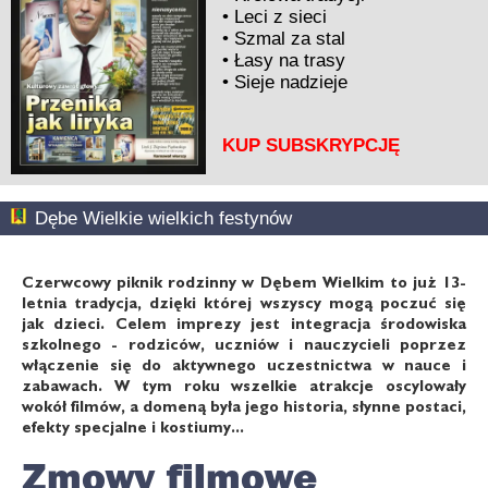
•
Leci z sieci
•
Szmal za stal
•
Łasy na trasy
•
Sieje nadzieje
KUP SUBSKRYPCJĘ
Dębe Wielkie wielkich festynów
Czerwcowy piknik rodzinny w Dębem Wielkim to już 13-
letnia tradycja, dzięki której wszyscy mogą poczuć się
jak dzieci. Celem imprezy jest integracja środowiska
szkolnego - rodziców, uczniów i nauczycieli poprzez
włączenie się do aktywnego uczestnictwa w nauce i
zabawach. W tym roku wszelkie atrakcje oscylowały
wokół filmów, a domeną była jego historia, słynne postaci,
efekty specjalne i kostiumy...
Zmowy filmowe