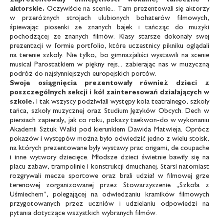
aktorskie.
Oczywiście na scenie... Tam prezentowali się aktorzy
w przeróżnych strojach ulubionych bohaterów filmowych,
śpiewając piosenki ze znanych bajek i tańcząc do muzyki
pochodzącej ze znanych filmów. Klasy starsze dokonały swej
prezentacji w formie portfolio, które uczestnicy pikniku oglądali
na terenie szkoły. Nie tylko, bo gimnazjaliści wystawili na scenie
musical Parostatkiem w piękny rejs... zabierając nas w muzyczną
podróż do najsłynniejszych europejskich portów.
Swoje osiągnięcia prezentowały
również dzieci z
poszczególnych sekcji
i kół zainteresowań działających w
szkole.
I tak wszyscy podziwiali występy koła teatralnego, szkoły
tańca, szkoły muzycznej oraz Studium Języków Obcych. Dech w
piersiach zapierały, jak co roku, pokazy taekwon-do w wykonaniu
Akademii Sztuk Walki pod kierunkiem Dawida Matwieja. Oprócz
pokazów i występów można było odwiedzić jedno z wielu stoisk,
na których prezentowane były wystawy prac origami, de coupache
i inne wytwory dziecięce. Młodsze dzieci świetnie bawiły się na
placu zabaw, trampolinie i konstrukcji dmuchanej. Starsi natomiast
rozgrywali mecze sportowe oraz brali udział w filmowej grze
terenowej zorganizowanej przez Stowarzyszenie „Szkoła z
Uśmiechem”, polegającej na odwiedzaniu kramików filmowych
przygotowanych przez uczniów i udzielaniu odpowiedzi na
pytania dotyczące wszystkich wybranych filmów.