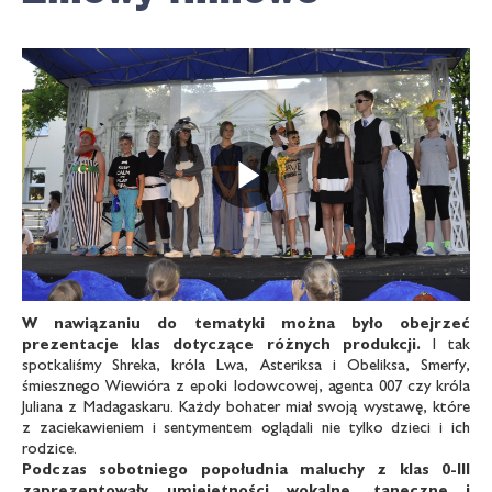
Odtwarz
W nawiązaniu do tematyki można było
obejrzeć
prezentacje klas dotyczące
różnych produkcji.
I tak
spotkaliśmy Shreka, króla Lwa, Asteriksa i Obeliksa, Smerfy,
śmiesznego Wiewióra z epoki lodowcowej, agenta 007 czy króla
Juliana z Madagaskaru. Każdy bohater miał swoją wystawę, które
z zaciekawieniem i sentymentem oglądali nie tylko dzieci i ich
rodzice.
Podczas sobotniego popołudnia maluchy
z klas 0-III
zaprezentowały umiejętności
wokalne, taneczne i