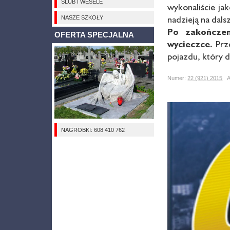
ŚLUB I WESELE
wykonaliście ja
nadzieją na dal
NASZE SZKOŁY
Po zakończen
OFERTA SPECJALNA
wycieczce.
Prze
pojazdu, który 
Numer:
22 (921) 2015
Au
NAGROBKI: 608 410 762