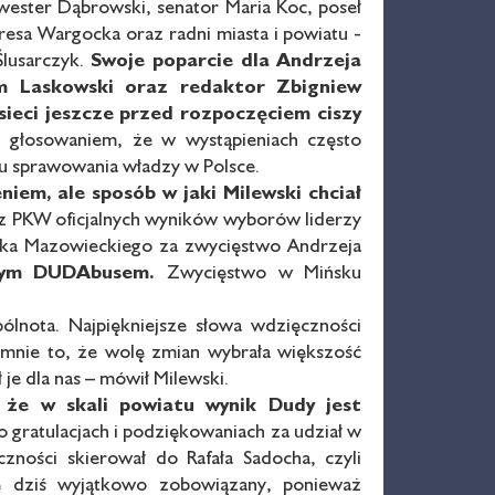
wester Dąbrowski, senator Maria Koc, poseł
resa Wargocka oraz radni miasta i powiatu -
Ślusarczyk.
Swoje poparcie dla Andrzeja
 Laskowski oraz redaktor Zbigniew
sieci jeszcze
przed rozpoczęciem ciszy
 głosowaniem, że w wystąpieniach często
ylu sprawowania władzy w Polsce.
niem, ale
sposób w jaki Milewski chciał
z PKW oficjalnych wyników wyborów liderzy
ńska Mazowieckiego za zwycięstwo Andrzeja
nym
DUDAbusem.
Zwycięstwo w Mińsku
ólnota. Najpiękniejsze słowa wdzięczności
y mnie to, że wolę zmian wybrała większość
je dla nas – mówił Milewski.
 że w skali
powiatu wynik Dudy jest
 gratulacjach i podziękowaniach za udział w
zności skierował do Rafała Sadocha, czyli
ię dziś wyjątkowo zobowiązany, ponieważ