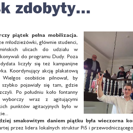
k zdobyty...
czy piątek pełna mobilizacja.
ze młodzieżówki, głównie studenci,
mińskich ulicach do udziału w
ekonywali do programu Dudy. Poza
ydata liczyły się też kampanijne
tyka. Koordynujący akcję plakatową
 Wielgos osobiście pilnował, by
 szybko pojawiały się tam, gdzie
zczyli. Po południu koło fontanny
t wyborczy wraz z agitującymi
kich punktów agitacyjnych było w
ie...
rdziej smakowitym daniem
piątku była wieczorna k
artej przez lidera lokalnych struktur PiS i przewodnicząceg