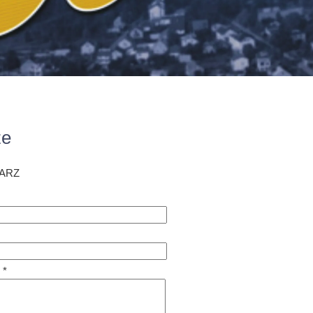
ze
ARZ
 *