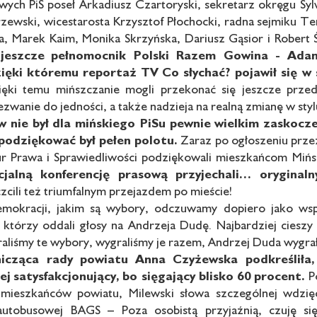
wych PiS poseł Arkadiusz Czartoryski, sekretarz okręgu Syl
zewski, wicestarosta Krzysztof Płochocki, radna sejmiku Te
 Marek Kaim, Monika Skrzyńska, Dariusz Gąsior i Robert 
jeszcze
pełnomocnik Polski Razem Gowina -
Adam
zięki któremu reportaż TV
Co słychać? pojawił się w 
ęki temu mińszczanie mogli przekonać się jeszcze przed
ezwanie do jedności, a także nadzieja na realną zmianę w st
 nie był
dla mińskiego PiSu pewnie
wielkim zaskocze
podziękować był
pełen polotu.
Zaraz po ogłoszeniu prze
tur Prawa i Sprawiedliwości podziękowali mieszkańcom Mi
jalną konferencję prasową
przyjechali… oryginal
cili też triumfalnym przejazdem po mieście!
demokracji, jakim są wybory, odczuwamy dopiero jako wsp
, którzy oddali głosy na Andrzeja Dudę. Najbardziej ciesz
aliśmy te wybory, wygraliśmy je razem, Andrzej Duda wygrał 
icząca rady powiatu
Anna Czyżewska podkreśliła,
ej
satysfakcjonujący, bo sięgający blisko 60
procent.
Po
 mieszkańców powiatu, Milewski słowa szczególnej wdzięc
autobusowej BAGS – Poza osobistą przyjaźnią, czuję s