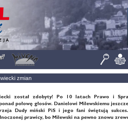
wiecki zmian
ecki został zdobyty! Po 10 latach Prawo i Spr
onad połowę głosów. Danielowi Milewskiemu jeszcze r
rzeja Dudy miński PiS i jego fani świętują sukce
noczonej prawicy, bo Milewski na pewno znowu zrewol