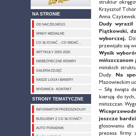
struktur okręgo
Krzysztof Tchór
NA STRONIE
Anna Czyżewska,
Dudy wyraził 
OD NACZELNEGO
Piątkowski, d
SPADY MEDIALNE
wyborczej.
Dzi
CO SŁYCHAĆ... CO WIDAĆ...
przewijało się w
Wynik wyborów
ARTYKUŁY 2003-2026
mińszczanom 
NIEBEZPIECZNE REWIRY
mińskich struk
GALERIA ZDJĘĆ
Dudy.
Na spec
NASZE LOGA I BANERY
Mazowieckim ucz
– Siłę święta 
WYDAWCA - KONTAKT
kieruję do tych
STRONY TEMATYCZNE
mińszczan. Wygr
INFORMATOR PRZEDSZKOLNY
Wiceprzewodn
jeszcze bardzi
BUDUJEMY Z CO SŁYCHAĆ?
głosowaniu dla
AUTO PORADNIK
prezesa firmy 