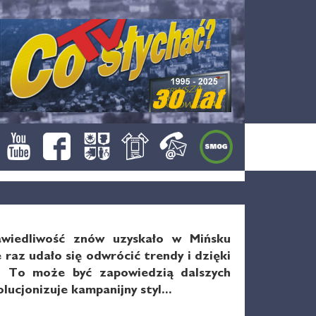
awiedliwość znów uzyskało w Mińsku
az udało się odwrócić trendy i dzięki
s. To może być zapowiedzią dalszych
ucjonizuje kampanijny styl...