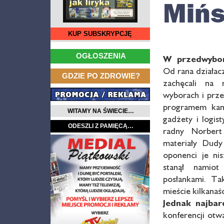
Mińs
KUP SUBSKRYPCJĘ
…
OGŁOSZENIA
W przedwybor
Od rana działac
…
GDZIE PO ZDROWIE?
zachęcali na 
wyborach i prz
programem kand
WITAMY NA ŚWIECIE…
gadżety i logis
ODESZLI Z PAMIĘCĄ…
radny Norbert
materiały Dudy
oponenci je nis
stanął namio
posłankami. Ta
mieście kilkanaśc
Jednak najba
konferencji otw