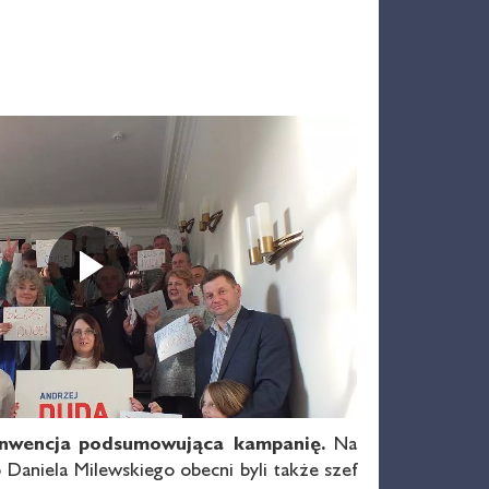
Odtwarza
onwencja
podsumowująca kampanię.
Na
o Daniela Milewskiego obecni byli także szef