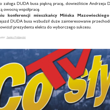
ko załoga DUDA busa piękną pracę, dowieźliście Andrzeja 
szą owocną współpracę.
iu konferencji mieszkańcy
Mińska Mazowieckiego
jazd DUDA busa wzbudził duże zainteresowanie przechodn
dowiózł prezydenta elekta do wyborczego sukcesu.
tor:
Janko Fridayski