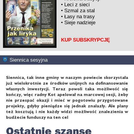
•
Leci z sieci
•
Szmal za stal
•
Łasy na trasy
•
Sieje nadzieje
KUP SUBSKRYPCJĘ
Siennica sesyjna
Siennica, tak inne gminy w naszym powiecie skorzystała
już wielokrotnie ze środków unijnych na dofinansowanie
własnych inwestycji. Teraz powoli taka możliwość się
kończy, więc radny Kot apelował na marcowej sesji, żeby
nie przespać okazji i mieć w pogotowiu przygotowane
projekty, gdyby pieniądze się jednak znalazły. Ale plany
też kosztują i nie każdy widzi możliwość znalezienia w
budżecie funduszy na ten cel
Ostatnie szanse