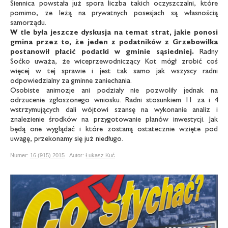
Siennica powstała już spora liczba takich oczyszczalni, które
pomimo, że leżą na prywatnych posesjach są własnością
samorządu.
W tle była jeszcze dyskusja na temat strat, jakie ponosi
gmina przez to, że jeden z podatników
z Grzebowilka
postanowił płacić podatki w gminie sąsiedniej.
Radny
Soćko uważa, że wiceprzewodniczący Kot mógł zrobić coś
więcej w tej sprawie i jest tak samo jak wszyscy radni
odpowiedzialny za gminne zaniechania.
Osobiste animozje ani podziały nie pozwoliły jednak na
odrzucenie zgłoszonego wniosku. Radni stosunkiem 11 za i 4
wstrzymujących dali wójtowi szansę na wykonanie analiz i
znalezienie środków na przygotowanie planów inwestycji. Jak
będą one wyglądać i które zostaną ostatecznie wzięte pod
uwagę, przekonamy się już niedługo.
Numer:
16 (915) 2015
Autor:
Łukasz Kuć