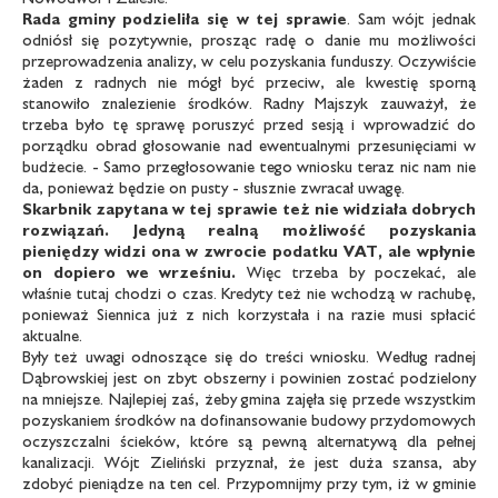
Rada gminy podzieliła się w tej sprawie
. Sam wójt jednak
odniósł się pozytywnie, prosząc radę o danie mu możliwości
przeprowadzenia analizy, w celu pozyskania funduszy. Oczywiście
żaden z radnych nie mógł być przeciw, ale kwestię sporną
stanowiło znalezienie środków. Radny Majszyk zauważył, że
trzeba było tę sprawę poruszyć przed sesją i wprowadzić do
porządku obrad głosowanie nad ewentualnymi przesunięciami w
budżecie. - Samo przegłosowanie tego wniosku teraz nic nam nie
da, ponieważ będzie on pusty - słusznie zwracał uwagę.
Skarbnik zapytana w tej sprawie też nie widziała dobrych
rozwiązań. Jedyną realną możliwość
pozyskania
pieniędzy widzi ona w zwrocie podatku VAT, ale wpłynie
on dopiero we wrześniu.
Więc trzeba by poczekać, ale
właśnie tutaj chodzi o czas. Kredyty też nie wchodzą w rachubę,
ponieważ Siennica już z nich korzystała i na razie musi spłacić
aktualne.
Były też uwagi odnoszące się do treści wniosku. Według radnej
Dąbrowskiej jest on zbyt obszerny i powinien zostać podzielony
na mniejsze. Najlepiej zaś, żeby gmina zajęła się przede wszystkim
pozyskaniem środków na dofinansowanie budowy przydomowych
oczyszczalni ścieków, które są pewną alternatywą dla pełnej
kanalizacji. Wójt Zieliński przyznał, że jest duża szansa, aby
zdobyć pieniądze na ten cel. Przypomnijmy przy tym, iż w gminie