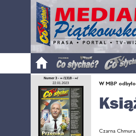
Numer 3 - ∞ /1318 - ∞/
W MBP odbyło 
22.01.2023
Ksią
Czarna Chmura. 