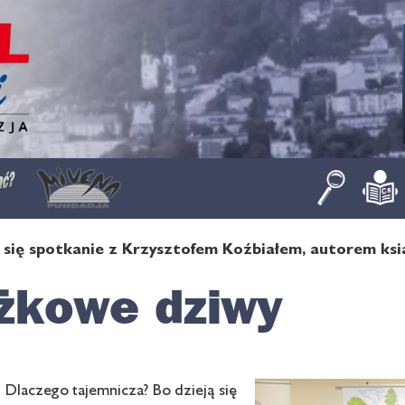
się spotkanie z Krzysztofem Koźbiałem, autorem ks
żkowe dziwy
Dlaczego tajemnicza? Bo dzieją się