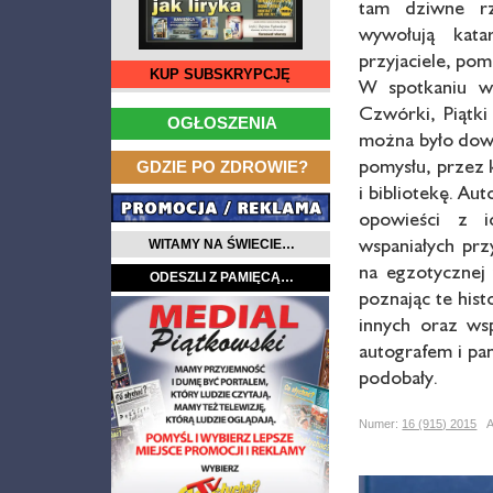
tam dziwne rz
wywołują kata
przyjaciele, pom
KUP SUBSKRYPCJĘ
W spotkaniu wz
…
Czwórki, Piątk
OGŁOSZENIA
można było dowi
…
pomysłu, przez k
GDZIE PO ZDROWIE?
i bibliotekę. Au
opowieści z i
wspaniałych pr
WITAMY NA ŚWIECIE…
na egzotycznej 
ODESZLI Z PAMIĘCĄ…
poznając te his
innych oraz ws
autografem i pa
podobały.
Numer:
16 (915) 2015
Au