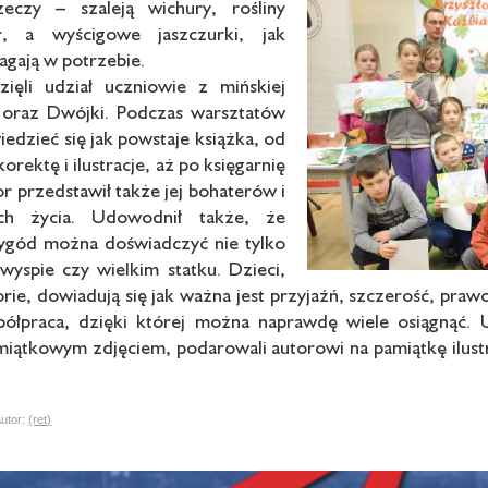
eczy – szaleją wichury, rośliny
r, a wyścigowe jaszczurki, jak
agają w potrzebie.
ięli udział uczniowie z mińskiej
i oraz Dwójki. Podczas warsztatów
edzieć się jak powstaje książka, od
orektę i ilustracje, aż po księgarnię
tor przedstawił także jej bohaterów i
ch życia. Udowodnił także, że
zygód można doświadczyć nie tylko
wyspie czy wielkim statku. Dzieci,
torie, dowiadują się jak ważna jest przyjaźń, szczerość, pr
półpraca, dzięki której można naprawdę wiele osiągnąć.
miątkowym zdjęciem, podarowali autorowi na pamiątkę ilustr
tor:
(ret)